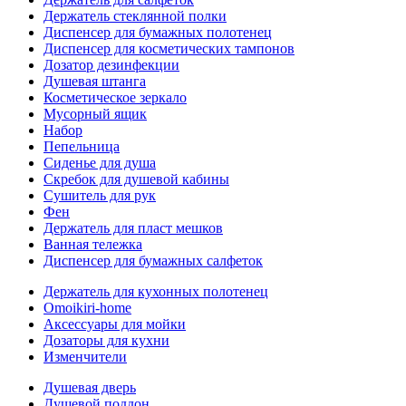
Держатель стеклянной полки
Диспенсер для бумажных полотенец
Диспенсер для косметических тампонов
Дозатор дезинфекции
Душевая штанга
Косметическое зеркало
Мусорный ящик
Набор
Пепельница
Сиденье для душа
Скребок для душевой кабины
Сушитель для рук
Фен
Держатель для пласт мешков
Ванная тележка
Диспенсер для бумажных салфеток
Держатель для кухонных полотенец
Omoikiri-home
Аксессуары для мойки
Дозаторы для кухни
Изменчители
Душевая дверь
Душевой поддон