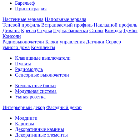
Барельеф
Принтография
Настенные зеркала
Напольные зеркала
Теневой профиль
Встраиваемый профиль
Накладной профиль
Диваны
Кресла
Стулья
Пуфы, банкетки
Столы
Комоды
Тумбы
Консоли
Радиовыключатели
Блоки управления
Датчики
Сервер
умного дома
Комплекты
Клавишные выключатели
Пульты
Радиомодуль
Сенсорные выключатели
Компактные блоки
Модульная система
Умная розетка
Интерьерный декор
Фасадный декор
Молдинги
Карнизы
Декоративные камины
Декоративные элементы