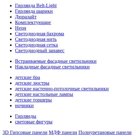
Гирлянда Belt-Light
Гирлянда шарики
Дюралайт
Комплектующие
Неон
Светодиодная бахрома
Светодиодная нить
Светодиодная сетка
Светодиодный занавес
Встраиваемые фасадные светильники
Накладные фасадные светильники
детские бра
детские люстры
детские настенно-потолочные светильники
детские настольные лампы
детские торшеры
ночники
Гирлянды
световые фигуры
3D Гипсовые панели
МДФ панели
Полиуретановые панели