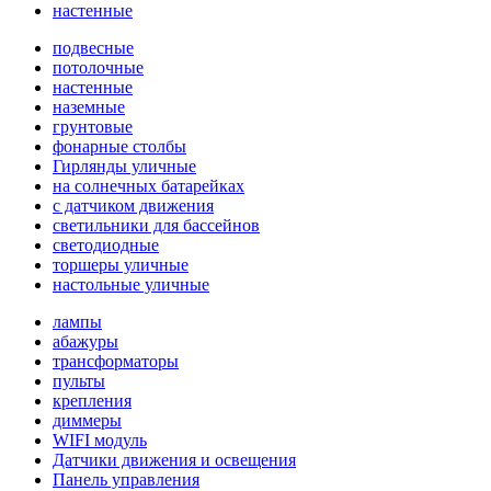
настенные
подвесные
потолочные
настенные
наземные
грунтовые
фонарные столбы
Гирлянды уличные
на солнечных батарейках
с датчиком движения
светильники для бассейнов
светодиодные
торшеры уличные
настольные уличные
лампы
абажуры
трансформаторы
пульты
крепления
диммеры
WIFI модуль
Датчики движения и освещения
Панель управления