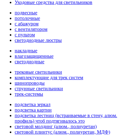
Уходовые средства для светильников
подвесные
потолочные
с абажуром
с вентилятором
с пультом
светодиодные люстры
накладные
влагозащищенные
светодиодные
трековые светильники
комплектующие для трек систем
шинопроводы
струнные светильники
трек-системы
подсветка зеркал
подсветка картин
подсветка лестниц (встраиваемые в стену, алюм.
профиль) чтоб подтягивалось это
световой молдинг (алюм., полиуретан)
световой плинтус (алюм., полиуретан, МДФ)