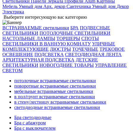
Светильники
Панели
Зеркала
Профили Alum
Картины
Мебель
Умный дом
Арх. декор
Сантехника
Умный дом
Декор
Электрика
Выберите интересующую вас категорию
ВСТРАИВАЕМЫЕ светильники
БРА
ПОДВЕСНЫЕ
СВЕТИЛЬНИКИ
ПОТОЛОЧНЫЕ СВЕТИЛЬНИКИ
НАСТОЛЬНЫЕ ЛАМПЫ
ТОРШЕРЫ
СПОТЫ
СВЕТИЛЬНИКИ В ВАННУЮ КОМНАТУ
УЛИЧНЫЕ
КОМПЛЕКТУЮЩИЕ
ЛЮСТРЫ
ТОЧЕЧНЫЕ
ТРЕКОВОЕ
ОСВЕЩЕНИЕ
ПОДСВЕТКА
СВЕТОДИОДНАЯ ЛЕНТА
АРХИТЕКТУРНАЯ ПОДСВЕТКА
ДЕТСКИЕ
СВЕТИЛЬНИКИ
НОВОГОДНИЕ ТОВАРЫ
УПРАВЛЕНИЕ
СВЕТОМ
потолочные встраиваемые светильники
поворотные встраиваемые светильники
мебельные встраиваемые светильники
в пол/грунт встраиваемые светильники
в стену/лестницу встраиваемые светильники
светодиодные встраиваемые светильники
Бра светодиодные
Бра с абажуром
Бра с выключателем