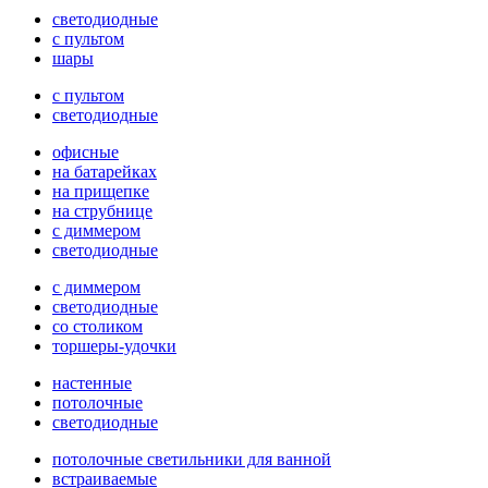
светодиодные
с пультом
шары
с пультом
светодиодные
офисные
на батарейках
на прищепке
на струбнице
с диммером
светодиодные
с диммером
светодиодные
со столиком
торшеры-удочки
настенные
потолочные
светодиодные
потолочные светильники для ванной
встраиваемые