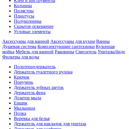
Клеи и инструменты
Колонны
Пилястры
Плинтусы
Полуколонны
Скрытое освещение
Угловые элементы
Аксессуары для ванной
Аксессуары для кухни
Ванны
Душевая система
Комплектующие сантехники
Кухонная
мойка
Мебель для ванной
Раковины
Смеситель
Унитазы/биде
Фильтры для воды
Полотенцедержатель
Держатель туалетного рулона
Крючок
Поручень
Держатель зубных щеток
Держатель фена
Дозатор мыла
Eршик
Мыльница
Полка
Веревка для белья
Держатель для накладок для унитаза
Держатель для салфеток