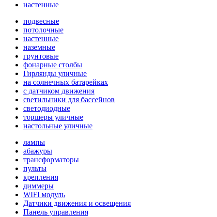
настенные
подвесные
потолочные
настенные
наземные
грунтовые
фонарные столбы
Гирлянды уличные
на солнечных батарейках
с датчиком движения
светильники для бассейнов
светодиодные
торшеры уличные
настольные уличные
лампы
абажуры
трансформаторы
пульты
крепления
диммеры
WIFI модуль
Датчики движения и освещения
Панель управления