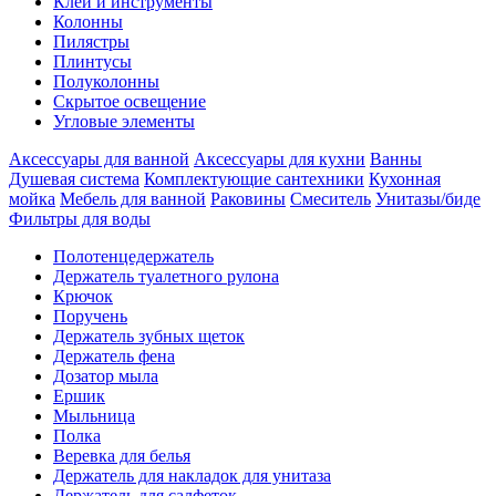
Клеи и инструменты
Колонны
Пилястры
Плинтусы
Полуколонны
Скрытое освещение
Угловые элементы
Аксессуары для ванной
Аксессуары для кухни
Ванны
Душевая система
Комплектующие сантехники
Кухонная
мойка
Мебель для ванной
Раковины
Смеситель
Унитазы/биде
Фильтры для воды
Полотенцедержатель
Держатель туалетного рулона
Крючок
Поручень
Держатель зубных щеток
Держатель фена
Дозатор мыла
Eршик
Мыльница
Полка
Веревка для белья
Держатель для накладок для унитаза
Держатель для салфеток