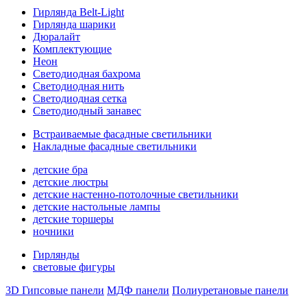
Гирлянда Belt-Light
Гирлянда шарики
Дюралайт
Комплектующие
Неон
Светодиодная бахрома
Светодиодная нить
Светодиодная сетка
Светодиодный занавес
Встраиваемые фасадные светильники
Накладные фасадные светильники
детские бра
детские люстры
детские настенно-потолочные светильники
детские настольные лампы
детские торшеры
ночники
Гирлянды
световые фигуры
3D Гипсовые панели
МДФ панели
Полиуретановые панели