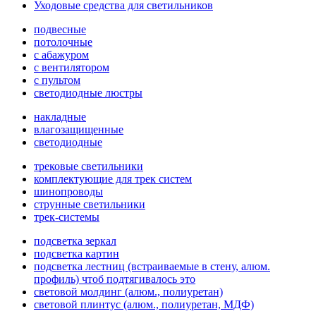
Уходовые средства для светильников
подвесные
потолочные
с абажуром
с вентилятором
с пультом
светодиодные люстры
накладные
влагозащищенные
светодиодные
трековые светильники
комплектующие для трек систем
шинопроводы
струнные светильники
трек-системы
подсветка зеркал
подсветка картин
подсветка лестниц (встраиваемые в стену, алюм.
профиль) чтоб подтягивалось это
световой молдинг (алюм., полиуретан)
световой плинтус (алюм., полиуретан, МДФ)