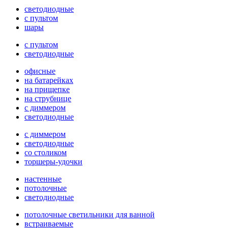
светодиодные
с пультом
шары
с пультом
светодиодные
офисные
на батарейках
на прищепке
на струбнице
с диммером
светодиодные
с диммером
светодиодные
со столиком
торшеры-удочки
настенные
потолочные
светодиодные
потолочные светильники для ванной
встраиваемые