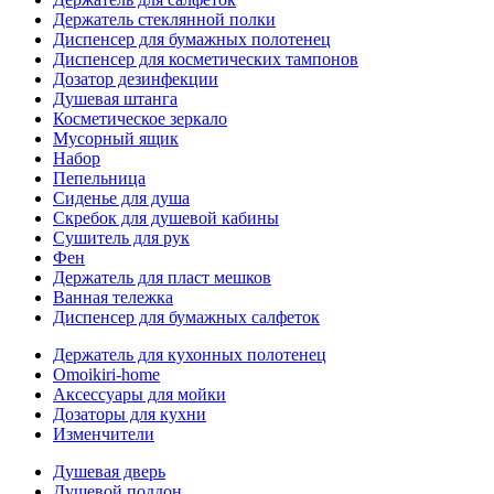
Держатель стеклянной полки
Диспенсер для бумажных полотенец
Диспенсер для косметических тампонов
Дозатор дезинфекции
Душевая штанга
Косметическое зеркало
Мусорный ящик
Набор
Пепельница
Сиденье для душа
Скребок для душевой кабины
Сушитель для рук
Фен
Держатель для пласт мешков
Ванная тележка
Диспенсер для бумажных салфеток
Держатель для кухонных полотенец
Omoikiri-home
Аксессуары для мойки
Дозаторы для кухни
Изменчители
Душевая дверь
Душевой поддон