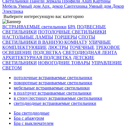
Светильники
Панели
Зеркала
Профили Alum
Картины
Мебель
Умный дом
Арх. декор
Сантехника
Умный дом
Декор
Электрика
Выберите интересующую вас категорию
ВСТРАИВАЕМЫЕ светильники
БРА
ПОДВЕСНЫЕ
СВЕТИЛЬНИКИ
ПОТОЛОЧНЫЕ СВЕТИЛЬНИКИ
НАСТОЛЬНЫЕ ЛАМПЫ
ТОРШЕРЫ
СПОТЫ
СВЕТИЛЬНИКИ В ВАННУЮ КОМНАТУ
УЛИЧНЫЕ
КОМПЛЕКТУЮЩИЕ
ЛЮСТРЫ
ТОЧЕЧНЫЕ
ТРЕКОВОЕ
ОСВЕЩЕНИЕ
ПОДСВЕТКА
СВЕТОДИОДНАЯ ЛЕНТА
АРХИТЕКТУРНАЯ ПОДСВЕТКА
ДЕТСКИЕ
СВЕТИЛЬНИКИ
НОВОГОДНИЕ ТОВАРЫ
УПРАВЛЕНИЕ
СВЕТОМ
потолочные встраиваемые светильники
поворотные встраиваемые светильники
мебельные встраиваемые светильники
в пол/грунт встраиваемые светильники
в стену/лестницу встраиваемые светильники
светодиодные встраиваемые светильники
Бра светодиодные
Бра с абажуром
Бра с выключателем