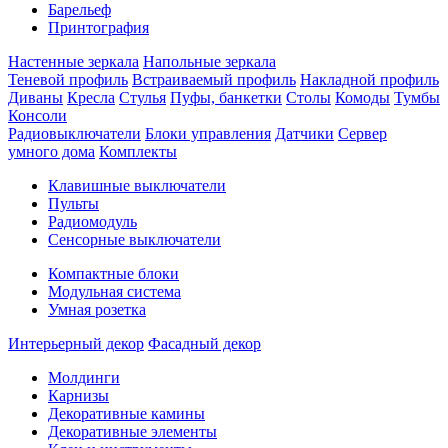
Барельеф
Принтография
Настенные зеркала
Напольные зеркала
Теневой профиль
Встраиваемый профиль
Накладной профиль
Диваны
Кресла
Стулья
Пуфы, банкетки
Столы
Комоды
Тумбы
Консоли
Радиовыключатели
Блоки управления
Датчики
Сервер
умного дома
Комплекты
Клавишные выключатели
Пульты
Радиомодуль
Сенсорные выключатели
Компактные блоки
Модульная система
Умная розетка
Интерьерный декор
Фасадный декор
Молдинги
Карнизы
Декоративные камины
Декоративные элементы