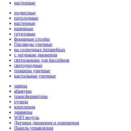
настенные
подвесные
потолочные
настенные
наземные
грунтовые
фонарные столбы
Гирлянды уличные
на солнечных батарейках
с датчиком движения
светильники для бассейнов
светодиодные
торшеры уличные
настольные уличные
лампы
абажуры
трансформаторы
пульты
крепления
диммеры
WIFI модуль
Датчики движения и освещения
Панель управления