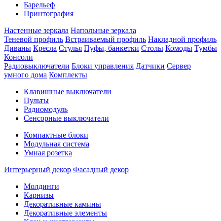
Барельеф
Принтография
Настенные зеркала
Напольные зеркала
Теневой профиль
Встраиваемый профиль
Накладной профиль
Диваны
Кресла
Стулья
Пуфы, банкетки
Столы
Комоды
Тумбы
Консоли
Радиовыключатели
Блоки управления
Датчики
Сервер
умного дома
Комплекты
Клавишные выключатели
Пульты
Радиомодуль
Сенсорные выключатели
Компактные блоки
Модульная система
Умная розетка
Интерьерный декор
Фасадный декор
Молдинги
Карнизы
Декоративные камины
Декоративные элементы