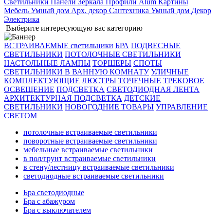
Светильники
Панели
Зеркала
Профили Alum
Картины
Мебель
Умный дом
Арх. декор
Сантехника
Умный дом
Декор
Электрика
Выберите интересующую вас категорию
ВСТРАИВАЕМЫЕ светильники
БРА
ПОДВЕСНЫЕ
СВЕТИЛЬНИКИ
ПОТОЛОЧНЫЕ СВЕТИЛЬНИКИ
НАСТОЛЬНЫЕ ЛАМПЫ
ТОРШЕРЫ
СПОТЫ
СВЕТИЛЬНИКИ В ВАННУЮ КОМНАТУ
УЛИЧНЫЕ
КОМПЛЕКТУЮЩИЕ
ЛЮСТРЫ
ТОЧЕЧНЫЕ
ТРЕКОВОЕ
ОСВЕЩЕНИЕ
ПОДСВЕТКА
СВЕТОДИОДНАЯ ЛЕНТА
АРХИТЕКТУРНАЯ ПОДСВЕТКА
ДЕТСКИЕ
СВЕТИЛЬНИКИ
НОВОГОДНИЕ ТОВАРЫ
УПРАВЛЕНИЕ
СВЕТОМ
потолочные встраиваемые светильники
поворотные встраиваемые светильники
мебельные встраиваемые светильники
в пол/грунт встраиваемые светильники
в стену/лестницу встраиваемые светильники
светодиодные встраиваемые светильники
Бра светодиодные
Бра с абажуром
Бра с выключателем