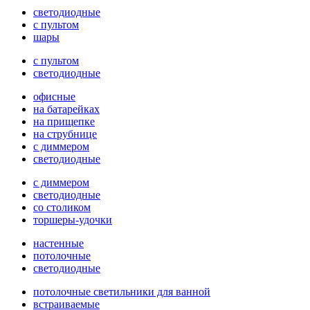
светодиодные
с пультом
шары
с пультом
светодиодные
офисные
на батарейках
на прищепке
на струбнице
с диммером
светодиодные
с диммером
светодиодные
со столиком
торшеры-удочки
настенные
потолочные
светодиодные
потолочные светильники для ванной
встраиваемые