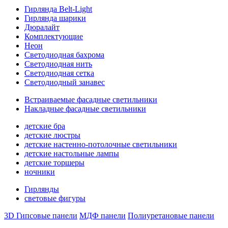
Гирлянда Belt-Light
Гирлянда шарики
Дюралайт
Комплектующие
Неон
Светодиодная бахрома
Светодиодная нить
Светодиодная сетка
Светодиодный занавес
Встраиваемые фасадные светильники
Накладные фасадные светильники
детские бра
детские люстры
детские настенно-потолочные светильники
детские настольные лампы
детские торшеры
ночники
Гирлянды
световые фигуры
3D Гипсовые панели
МДФ панели
Полиуретановые панели