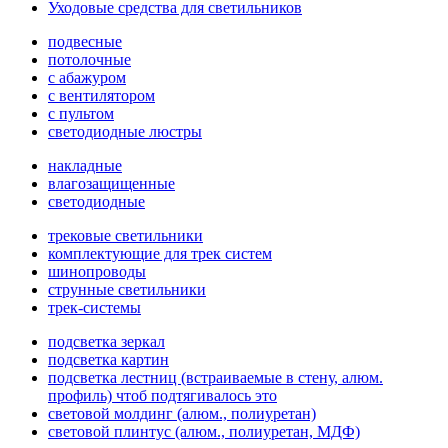
Уходовые средства для светильников
подвесные
потолочные
с абажуром
с вентилятором
с пультом
светодиодные люстры
накладные
влагозащищенные
светодиодные
трековые светильники
комплектующие для трек систем
шинопроводы
струнные светильники
трек-системы
подсветка зеркал
подсветка картин
подсветка лестниц (встраиваемые в стену, алюм.
профиль) чтоб подтягивалось это
световой молдинг (алюм., полиуретан)
световой плинтус (алюм., полиуретан, МДФ)