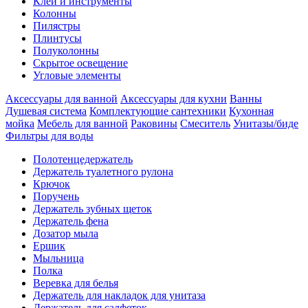
Клеи и инструменты
Колонны
Пилястры
Плинтусы
Полуколонны
Скрытое освещение
Угловые элементы
Аксессуары для ванной
Аксессуары для кухни
Ванны
Душевая система
Комплектующие сантехники
Кухонная
мойка
Мебель для ванной
Раковины
Смеситель
Унитазы/биде
Фильтры для воды
Полотенцедержатель
Держатель туалетного рулона
Крючок
Поручень
Держатель зубных щеток
Держатель фена
Дозатор мыла
Eршик
Мыльница
Полка
Веревка для белья
Держатель для накладок для унитаза
Держатель для салфеток