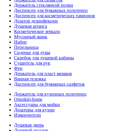
Держатель стеклянной полки
Диспенсер для бумажных полотенец
Диспенсер для косметических тампонов
Дозатор дезинфекции
Душевая штанга
Косметическое зеркало
Мусорный ящик
Набор
Пепельница
Сиденье для душа
Скребок для душевой кабины
Сушитель для рук
Фен
Держатель для пласт мешков
Ванная тележка
Диспенсер для бумажных салфеток
Держатель для кухонных полотенец
Omoikiri-home
Аксессуары для мойки
Дозаторы для кухни
Изменчители
Душевая дверь
Душевой поддон