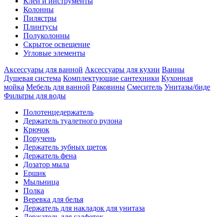
Клеи и инструменты
Колонны
Пилястры
Плинтусы
Полуколонны
Скрытое освещение
Угловые элементы
Аксессуары для ванной
Аксессуары для кухни
Ванны
Душевая система
Комплектующие сантехники
Кухонная
мойка
Мебель для ванной
Раковины
Смеситель
Унитазы/биде
Фильтры для воды
Полотенцедержатель
Держатель туалетного рулона
Крючок
Поручень
Держатель зубных щеток
Держатель фена
Дозатор мыла
Eршик
Мыльница
Полка
Веревка для белья
Держатель для накладок для унитаза
Держатель для салфеток