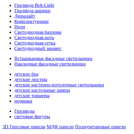
Гирлянда Belt-Light
Гирлянда шарики
Дюралайт
Комплектующие
Неон
Светодиодная бахрома
Светодиодная нить
Светодиодная сетка
Светодиодный занавес
Встраиваемые фасадные светильники
Накладные фасадные светильники
детские бра
детские люстры
детские настенно-потолочные светильники
детские настольные лампы
детские торшеры
ночники
Гирлянды
световые фигуры
3D Гипсовые панели
МДФ панели
Полиуретановые панели