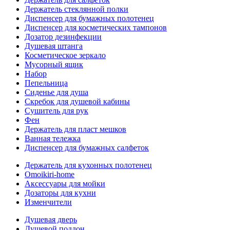
Держатель стеклянной полки
Диспенсер для бумажных полотенец
Диспенсер для косметических тампонов
Дозатор дезинфекции
Душевая штанга
Косметическое зеркало
Мусорный ящик
Набор
Пепельница
Сиденье для душа
Скребок для душевой кабины
Сушитель для рук
Фен
Держатель для пласт мешков
Ванная тележка
Диспенсер для бумажных салфеток
Держатель для кухонных полотенец
Omoikiri-home
Аксессуары для мойки
Дозаторы для кухни
Изменчители
Душевая дверь
Душевой поддон