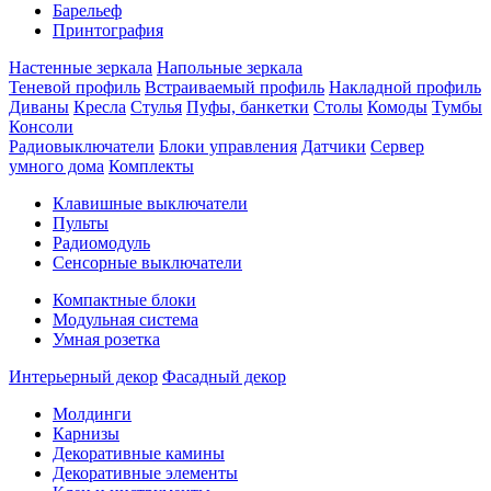
Барельеф
Принтография
Настенные зеркала
Напольные зеркала
Теневой профиль
Встраиваемый профиль
Накладной профиль
Диваны
Кресла
Стулья
Пуфы, банкетки
Столы
Комоды
Тумбы
Консоли
Радиовыключатели
Блоки управления
Датчики
Сервер
умного дома
Комплекты
Клавишные выключатели
Пульты
Радиомодуль
Сенсорные выключатели
Компактные блоки
Модульная система
Умная розетка
Интерьерный декор
Фасадный декор
Молдинги
Карнизы
Декоративные камины
Декоративные элементы