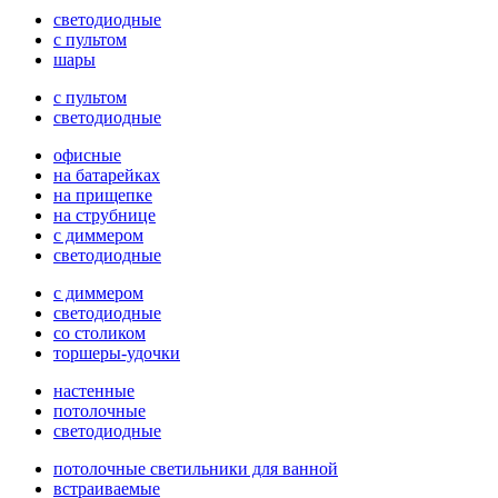
светодиодные
с пультом
шары
с пультом
светодиодные
офисные
на батарейках
на прищепке
на струбнице
с диммером
светодиодные
с диммером
светодиодные
со столиком
торшеры-удочки
настенные
потолочные
светодиодные
потолочные светильники для ванной
встраиваемые