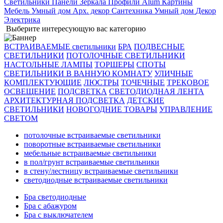
Светильники
Панели
Зеркала
Профили Alum
Картины
Мебель
Умный дом
Арх. декор
Сантехника
Умный дом
Декор
Электрика
Выберите интересующую вас категорию
ВСТРАИВАЕМЫЕ светильники
БРА
ПОДВЕСНЫЕ
СВЕТИЛЬНИКИ
ПОТОЛОЧНЫЕ СВЕТИЛЬНИКИ
НАСТОЛЬНЫЕ ЛАМПЫ
ТОРШЕРЫ
СПОТЫ
СВЕТИЛЬНИКИ В ВАННУЮ КОМНАТУ
УЛИЧНЫЕ
КОМПЛЕКТУЮЩИЕ
ЛЮСТРЫ
ТОЧЕЧНЫЕ
ТРЕКОВОЕ
ОСВЕЩЕНИЕ
ПОДСВЕТКА
СВЕТОДИОДНАЯ ЛЕНТА
АРХИТЕКТУРНАЯ ПОДСВЕТКА
ДЕТСКИЕ
СВЕТИЛЬНИКИ
НОВОГОДНИЕ ТОВАРЫ
УПРАВЛЕНИЕ
СВЕТОМ
потолочные встраиваемые светильники
поворотные встраиваемые светильники
мебельные встраиваемые светильники
в пол/грунт встраиваемые светильники
в стену/лестницу встраиваемые светильники
светодиодные встраиваемые светильники
Бра светодиодные
Бра с абажуром
Бра с выключателем