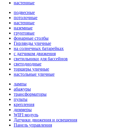
настенные
подвесные
потолочные
настенные
наземные
грунтовые
фонарные столбы
Гирлянды уличные
на солнечных батарейках
с датчиком движения
светильники для бассейнов
светодиодные
торшеры уличные
настольные уличные
лампы
абажуры
трансформаторы
пульты
крепления
диммеры
WIFI модуль
Датчики движения и освещения
Панель управления