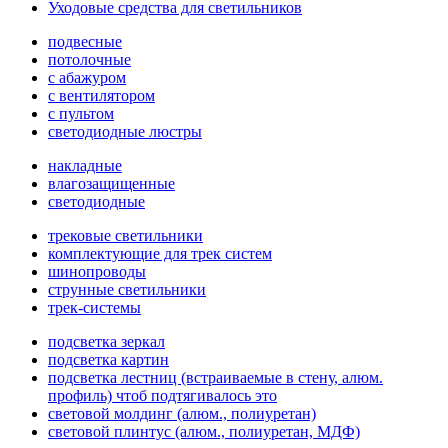
Уходовые средства для светильников
подвесные
потолочные
с абажуром
с вентилятором
с пультом
светодиодные люстры
накладные
влагозащищенные
светодиодные
трековые светильники
комплектующие для трек систем
шинопроводы
струнные светильники
трек-системы
подсветка зеркал
подсветка картин
подсветка лестниц (встраиваемые в стену, алюм.
профиль) чтоб подтягивалось это
световой молдинг (алюм., полиуретан)
световой плинтус (алюм., полиуретан, МДФ)