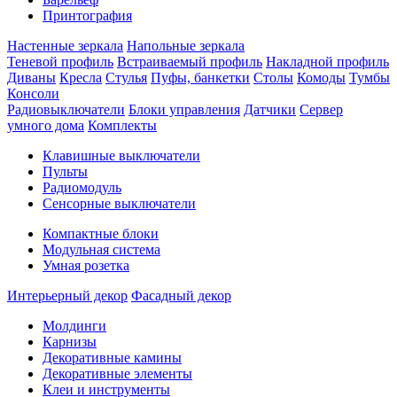
Принтография
Настенные зеркала
Напольные зеркала
Теневой профиль
Встраиваемый профиль
Накладной профиль
Диваны
Кресла
Стулья
Пуфы, банкетки
Столы
Комоды
Тумбы
Консоли
Радиовыключатели
Блоки управления
Датчики
Сервер
умного дома
Комплекты
Клавишные выключатели
Пульты
Радиомодуль
Сенсорные выключатели
Компактные блоки
Модульная система
Умная розетка
Интерьерный декор
Фасадный декор
Молдинги
Карнизы
Декоративные камины
Декоративные элементы
Клеи и инструменты