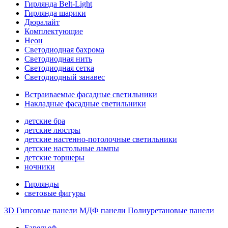
Гирлянда Belt-Light
Гирлянда шарики
Дюралайт
Комплектующие
Неон
Светодиодная бахрома
Светодиодная нить
Светодиодная сетка
Светодиодный занавес
Встраиваемые фасадные светильники
Накладные фасадные светильники
детские бра
детские люстры
детские настенно-потолочные светильники
детские настольные лампы
детские торшеры
ночники
Гирлянды
световые фигуры
3D Гипсовые панели
МДФ панели
Полиуретановые панели
Барельеф