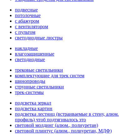
подвесные
потолочные
с абажуром
с вентилятором
с пультом
светодиодные люстры
накладные
влагозащищенные
светодиодные
трековые светильники
комплектующие для трек систем
шинопроводы
струнные светильники
трек-системы
подсветка зеркал
подсветка картин
подсветка лестниц (встраиваемые в стену, алюм.
профиль) чтоб подтягивалось это
световой молдинг (алюм., полиуретан)
световой плинтус (алюм., полиуретан, МДФ)