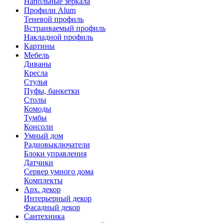
Напольные зеркала
Профили Alum
Теневой профиль
Встраиваемый профиль
Накладной профиль
Картины
Мебель
Диваны
Кресла
Стулья
Пуфы, банкетки
Столы
Комоды
Тумбы
Консоли
Умный дом
Радиовыключатели
Блоки управления
Датчики
Сервер умного дома
Комплекты
Арх. декор
Интерьерный декор
Фасадный декор
Сантехника