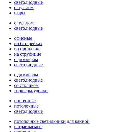
светодиодные
с пультом
шары
с пультом
светодиодные
офисные
на батарейках
на прищепке
на струбнице
с диммером
светодиодные
с диммером
светодиодные
со столиком
торшеры-удочки
настенные
потолочные
светодиодные
потолочные светильники для ванной
встраиваемые
настенные