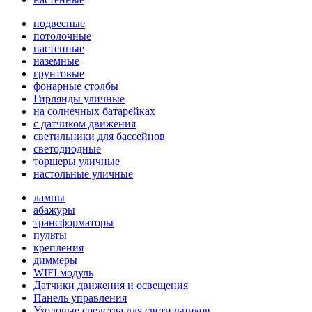
подвесные
потолочные
настенные
наземные
грунтовые
фонарные столбы
Гирлянды уличные
на солнечных батарейках
с датчиком движения
светильники для бассейнов
светодиодные
торшеры уличные
настольные уличные
лампы
абажуры
трансформаторы
пульты
крепления
диммеры
WIFI модуль
Датчики движения и освещения
Панель управления
Уходовые средства для светильников