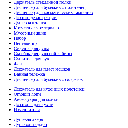
Держатель стеклянной полки
Диспенсер для бумажных полотенец
Диспенсер для косметических тампонов
Дозатор дезинфекции
Душевая штанга
Косметическое зеркало
Мусорный ящик
Набор
Пепельница
Сиденье для душа
Скребок для душевой кабины
Сушитель для рук
Фен
Держатель для пласт мешков
Ванная тележка
Диспенсер для бумажных салфеток
Держатель для кухонных полотенец
Omoikiri-home
Аксессуары для мойки
Дозаторы для кухни
Изменчители
Душевая дверь
Душевой поддон