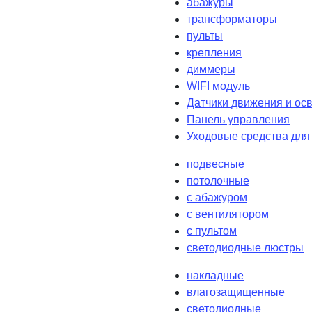
абажуры
трансформаторы
пульты
крепления
диммеры
WIFI модуль
Датчики движения и ос
Панель управления
Уходовые средства для
подвесные
потолочные
с абажуром
с вентилятором
с пультом
светодиодные люстры
накладные
влагозащищенные
светодиодные