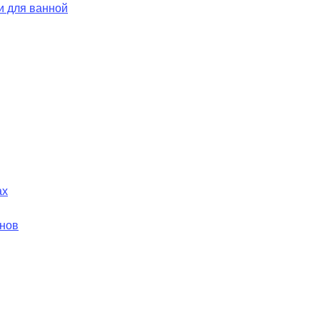
и для ванной
ах
йнов