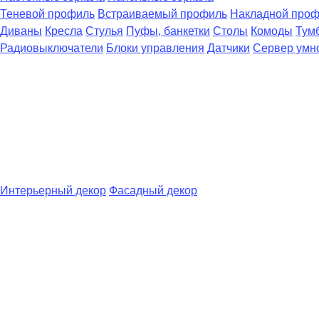
Теневой профиль
Встраиваемый профиль
Накладной про
Диваны
Кресла
Стулья
Пуфы, банкетки
Столы
Комоды
Тум
Радиовыключатели
Блоки управления
Датчики
Сервер умн
Интерьерный декор
Фасадный декор