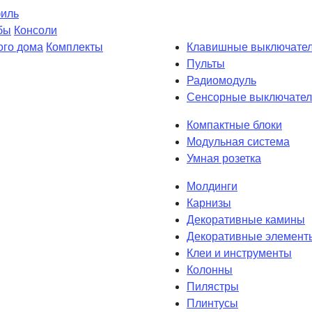
филь
бы
Консоли
ого дома
Комплекты
Клавишные выключате
Пульты
Радиомодуль
Сенсорные выключател
Компактные блоки
Модульная система
Умная розетка
Молдинги
Карнизы
Декоративные камины
Декоративные элемент
Клеи и инструменты
Колонны
Пилястры
Плинтусы