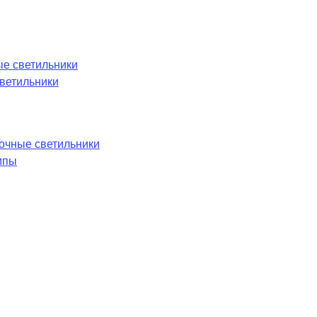
е светильники
ветильники
лочные светильники
мпы