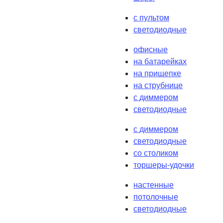
с пультом
светодиодные
офисные
на батарейках
на прищепке
на струбнице
с диммером
светодиодные
с диммером
светодиодные
со столиком
торшеры-удочки
настенные
потолочные
светодиодные