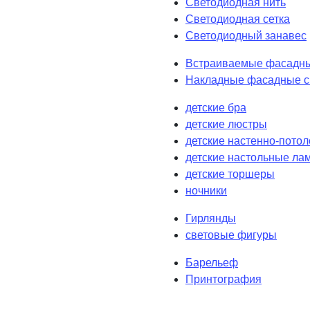
Светодиодная нить
Светодиодная сетка
Светодиодный занавес
Встраиваемые фасадны
Накладные фасадные с
детские бра
детские люстры
детские настенно-пото
детские настольные ла
детские торшеры
ночники
Гирлянды
световые фигуры
Барельеф
Принтография