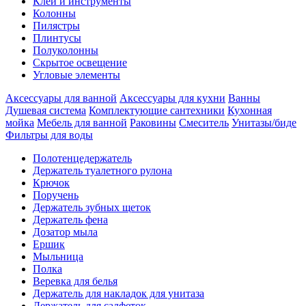
Клеи и инструменты
Колонны
Пилястры
Плинтусы
Полуколонны
Скрытое освещение
Угловые элементы
Аксессуары для ванной
Аксессуары для кухни
Ванны
Душевая система
Комплектующие сантехники
Кухонная
мойка
Мебель для ванной
Раковины
Смеситель
Унитазы/биде
Фильтры для воды
Полотенцедержатель
Держатель туалетного рулона
Крючок
Поручень
Держатель зубных щеток
Держатель фена
Дозатор мыла
Eршик
Мыльница
Полка
Веревка для белья
Держатель для накладок для унитаза
Держатель для салфеток