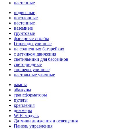
настенные
подвесные
потолочные
настенные
наземные
грунтовые
фонарные столбы
Гирлянды уличные
на солнечных батарейках
с датчиком движения
светильники для бассейнов
светодиодные
торшеры уличные
настольные уличные
лампы
абажуры
трансформаторы
пульты
крепления
диммеры
WIFI модуль
Датчики движения и освещения
Панель управления