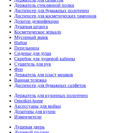
Держатель стеклянной полки
Диспенсер для бумажных полотенец
Диспенсер для косметических тампонов
Дозатор дезинфекции
Душевая штанга
Косметическое зеркало
Мусорный ящик
Набор
Пепельница
Сиденье для душа
Скребок для душевой кабины
Сушитель для рук
Фен
Держатель для пласт мешков
Ванная тележка
Диспенсер для бумажных салфеток
Держатель для кухонных полотенец
Omoikiri-home
Аксессуары для мойки
Дозаторы для кухни
Изменчители
Душевая дверь
Душевой поддон