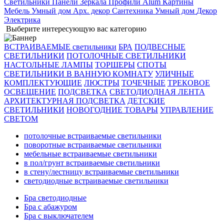
Светильники
Панели
Зеркала
Профили Alum
Картины
Мебель
Умный дом
Арх. декор
Сантехника
Умный дом
Декор
Электрика
Выберите интересующую вас категорию
ВСТРАИВАЕМЫЕ светильники
БРА
ПОДВЕСНЫЕ
СВЕТИЛЬНИКИ
ПОТОЛОЧНЫЕ СВЕТИЛЬНИКИ
НАСТОЛЬНЫЕ ЛАМПЫ
ТОРШЕРЫ
СПОТЫ
СВЕТИЛЬНИКИ В ВАННУЮ КОМНАТУ
УЛИЧНЫЕ
КОМПЛЕКТУЮЩИЕ
ЛЮСТРЫ
ТОЧЕЧНЫЕ
ТРЕКОВОЕ
ОСВЕЩЕНИЕ
ПОДСВЕТКА
СВЕТОДИОДНАЯ ЛЕНТА
АРХИТЕКТУРНАЯ ПОДСВЕТКА
ДЕТСКИЕ
СВЕТИЛЬНИКИ
НОВОГОДНИЕ ТОВАРЫ
УПРАВЛЕНИЕ
СВЕТОМ
потолочные встраиваемые светильники
поворотные встраиваемые светильники
мебельные встраиваемые светильники
в пол/грунт встраиваемые светильники
в стену/лестницу встраиваемые светильники
светодиодные встраиваемые светильники
Бра светодиодные
Бра с абажуром
Бра с выключателем