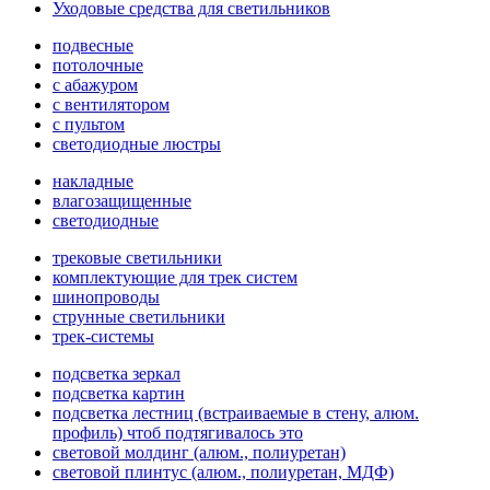
Уходовые средства для светильников
подвесные
потолочные
с абажуром
с вентилятором
с пультом
светодиодные люстры
накладные
влагозащищенные
светодиодные
трековые светильники
комплектующие для трек систем
шинопроводы
струнные светильники
трек-системы
подсветка зеркал
подсветка картин
подсветка лестниц (встраиваемые в стену, алюм.
профиль) чтоб подтягивалось это
световой молдинг (алюм., полиуретан)
световой плинтус (алюм., полиуретан, МДФ)