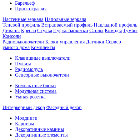
Барельеф
Принтография
Настенные зеркала
Напольные зеркала
Теневой профиль
Встраиваемый профиль
Накладной профиль
Диваны
Кресла
Стулья
Пуфы, банкетки
Столы
Комоды
Тумбы
Консоли
Радиовыключатели
Блоки управления
Датчики
Сервер
умного дома
Комплекты
Клавишные выключатели
Пульты
Радиомодуль
Сенсорные выключатели
Компактные блоки
Модульная система
Умная розетка
Интерьерный декор
Фасадный декор
Молдинги
Карнизы
Декоративные камины
Декоративные элементы