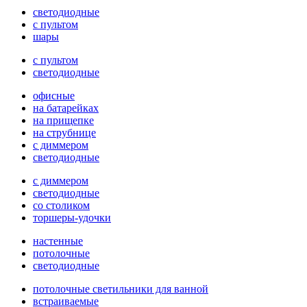
светодиодные
с пультом
шары
с пультом
светодиодные
офисные
на батарейках
на прищепке
на струбнице
с диммером
светодиодные
с диммером
светодиодные
со столиком
торшеры-удочки
настенные
потолочные
светодиодные
потолочные светильники для ванной
встраиваемые