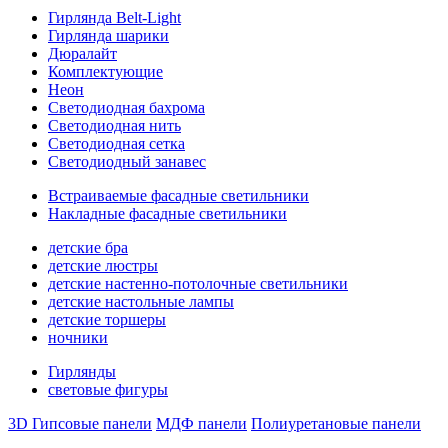
Гирлянда Belt-Light
Гирлянда шарики
Дюралайт
Комплектующие
Неон
Светодиодная бахрома
Светодиодная нить
Светодиодная сетка
Светодиодный занавес
Встраиваемые фасадные светильники
Накладные фасадные светильники
детские бра
детские люстры
детские настенно-потолочные светильники
детские настольные лампы
детские торшеры
ночники
Гирлянды
световые фигуры
3D Гипсовые панели
МДФ панели
Полиуретановые панели