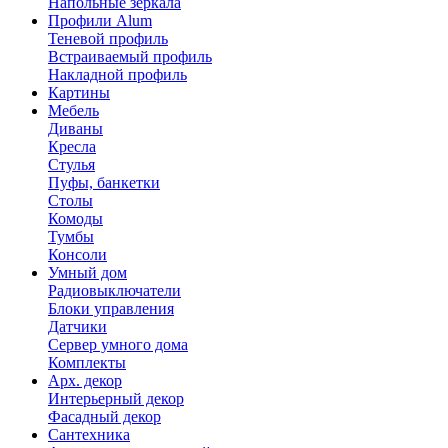
Напольные зеркала
Профили Alum
Теневой профиль
Встраиваемый профиль
Накладной профиль
Картины
Мебель
Диваны
Кресла
Стулья
Пуфы, банкетки
Столы
Комоды
Тумбы
Консоли
Умный дом
Радиовыключатели
Блоки управления
Датчики
Сервер умного дома
Комплекты
Арх. декор
Интерьерный декор
Фасадный декор
Сантехника