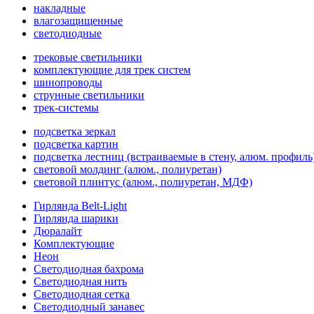
накладные
влагозащищенные
светодиодные
трековые светильники
комплектующие для трек систем
шинопроводы
струнные светильники
трек-системы
подсветка зеркал
подсветка картин
подсветка лестниц (встраиваемые в стену, алюм. профиль
световой молдинг (алюм., полиуретан)
световой плинтус (алюм., полиуретан, МДФ)
Гирлянда Belt-Light
Гирлянда шарики
Дюралайт
Комплектующие
Неон
Светодиодная бахрома
Светодиодная нить
Светодиодная сетка
Светодиодный занавес