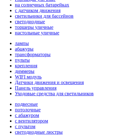
на солнечных батарейках
с датчиком движения
светильники для бассейнов
светодиодные
торшеры уличные
настольные уличные
лампы
абажуры
трансформаторы
пульты
крепления
диммеры
WIFI модуль
Датчики движения и освещения
Панель управления
Уходовые средства для светильников
подвесные
потолочные
с абажуром
с вентилятором
с пультом
светодиодные люстры