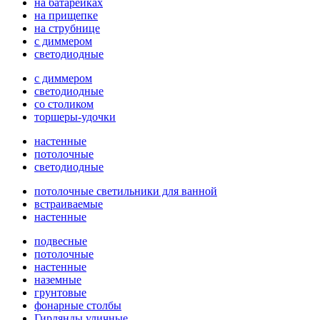
на батарейках
на прищепке
на струбнице
с диммером
светодиодные
с диммером
светодиодные
со столиком
торшеры-удочки
настенные
потолочные
светодиодные
потолочные светильники для ванной
встраиваемые
настенные
подвесные
потолочные
настенные
наземные
грунтовые
фонарные столбы
Гирлянды уличные