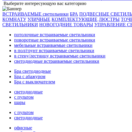
Выберите интересующую вас категорию
ВСТРАИВАЕМЫЕ светильники
БРА
ПОДВЕСНЫЕ СВЕТИЛ
КОМНАТУ
УЛИЧНЫЕ
КОМПЛЕКТУЮЩИЕ
ЛЮСТРЫ
ТОЧ
СВЕТИЛЬНИКИ
НОВОГОДНИЕ ТОВАРЫ
УПРАВЛЕНИЕ С
потолочные встраиваемые светильники
поворотные встраиваемые светильники
мебельные встраиваемые светильники
в пол/грунт встраиваемые светильники
в стену/лестницу встраиваемые светильники
светодиодные встраиваемые светильники
Бра светодиодные
Бра с абажуром
Бра с выключателем
светодиодные
с пультом
шары
с пультом
светодиодные
офисные