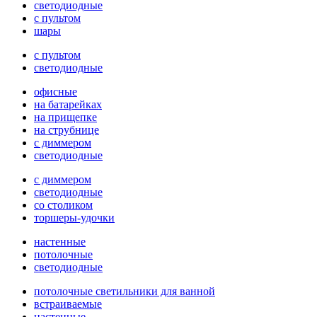
светодиодные
с пультом
шары
с пультом
светодиодные
офисные
на батарейках
на прищепке
на струбнице
с диммером
светодиодные
с диммером
светодиодные
со столиком
торшеры-удочки
настенные
потолочные
светодиодные
потолочные светильники для ванной
встраиваемые
настенные