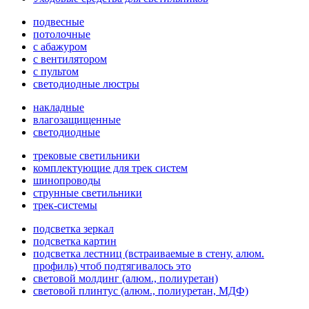
подвесные
потолочные
с абажуром
с вентилятором
с пультом
светодиодные люстры
накладные
влагозащищенные
светодиодные
трековые светильники
комплектующие для трек систем
шинопроводы
струнные светильники
трек-системы
подсветка зеркал
подсветка картин
подсветка лестниц (встраиваемые в стену, алюм.
профиль) чтоб подтягивалось это
световой молдинг (алюм., полиуретан)
световой плинтус (алюм., полиуретан, МДФ)