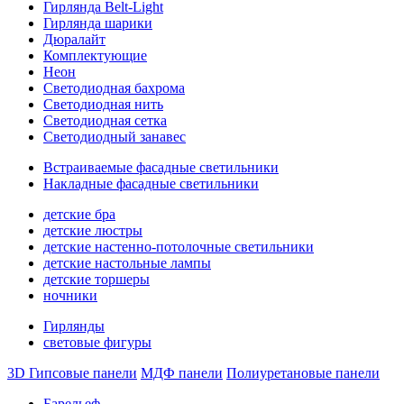
Гирлянда Belt-Light
Гирлянда шарики
Дюралайт
Комплектующие
Неон
Светодиодная бахрома
Светодиодная нить
Светодиодная сетка
Светодиодный занавес
Встраиваемые фасадные светильники
Накладные фасадные светильники
детские бра
детские люстры
детские настенно-потолочные светильники
детские настольные лампы
детские торшеры
ночники
Гирлянды
световые фигуры
3D Гипсовые панели
МДФ панели
Полиуретановые панели
Барельеф