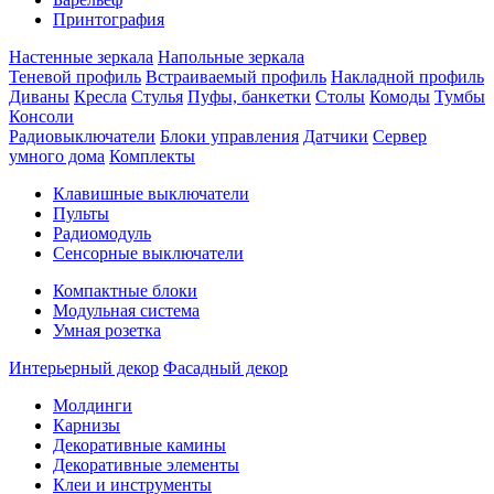
Принтография
Настенные зеркала
Напольные зеркала
Теневой профиль
Встраиваемый профиль
Накладной профиль
Диваны
Кресла
Стулья
Пуфы, банкетки
Столы
Комоды
Тумбы
Консоли
Радиовыключатели
Блоки управления
Датчики
Сервер
умного дома
Комплекты
Клавишные выключатели
Пульты
Радиомодуль
Сенсорные выключатели
Компактные блоки
Модульная система
Умная розетка
Интерьерный декор
Фасадный декор
Молдинги
Карнизы
Декоративные камины
Декоративные элементы
Клеи и инструменты