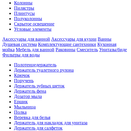
Колонны
Пилястры
Плинтусы
Полуколонны
Скрытое освещение
Угловые элементы
Аксессуары для ванной
Аксессуары для кухни
Ванны
Душевая система
Комплектующие сантехники
Кухонная
мойка
Мебель для ванной
Раковины
Смеситель
Унитазы/биде
Фильтры для воды
Полотенцедержатель
Держатель туалетного рулона
Крючок
Поручень
Держатель зубных щеток
Держатель фена
Дозатор мыла
Eршик
Мыльница
Полка
Веревка для белья
Держатель для накладок для унитаза
Держатель для салфеток