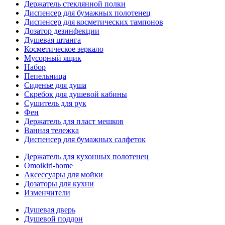
Держатель стеклянной полки
Диспенсер для бумажных полотенец
Диспенсер для косметических тампонов
Дозатор дезинфекции
Душевая штанга
Косметическое зеркало
Мусорный ящик
Набор
Пепельница
Сиденье для душа
Скребок для душевой кабины
Сушитель для рук
Фен
Держатель для пласт мешков
Ванная тележка
Диспенсер для бумажных салфеток
Держатель для кухонных полотенец
Omoikiri-home
Аксессуары для мойки
Дозаторы для кухни
Изменчители
Душевая дверь
Душевой поддон