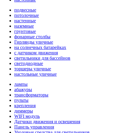
подвесные
потолочные
настенные
наземные
грунтовые
фонарные столбы
Гирлянды уличные
на солнечных батарейках
с датчиком движения
светильники для бассейнов
светодиодные
торшеры уличные
настольные уличные
лампы
абажуры
трансформаторы
пульты
крепления
диммеры
WIFI модуль
Датчики движения и освещения
Панель управления
Уходовые средства для светильников