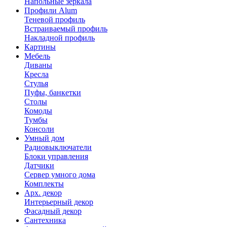
Напольные зеркала
Профили Alum
Теневой профиль
Встраиваемый профиль
Накладной профиль
Картины
Мебель
Диваны
Кресла
Стулья
Пуфы, банкетки
Столы
Комоды
Тумбы
Консоли
Умный дом
Радиовыключатели
Блоки управления
Датчики
Сервер умного дома
Комплекты
Арх. декор
Интерьерный декор
Фасадный декор
Сантехника