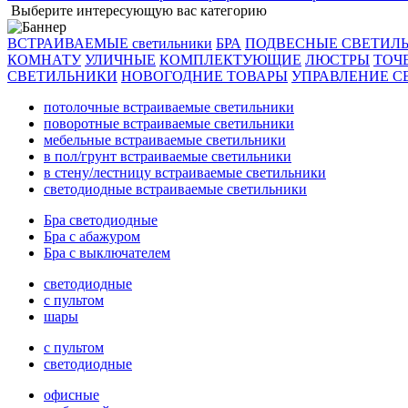
Выберите интересующую вас категорию
ВСТРАИВАЕМЫЕ светильники
БРА
ПОДВЕСНЫЕ СВЕТИЛ
КОМНАТУ
УЛИЧНЫЕ
КОМПЛЕКТУЮЩИЕ
ЛЮСТРЫ
ТОЧ
СВЕТИЛЬНИКИ
НОВОГОДНИЕ ТОВАРЫ
УПРАВЛЕНИЕ С
потолочные встраиваемые светильники
поворотные встраиваемые светильники
мебельные встраиваемые светильники
в пол/грунт встраиваемые светильники
в стену/лестницу встраиваемые светильники
светодиодные встраиваемые светильники
Бра светодиодные
Бра с абажуром
Бра с выключателем
светодиодные
с пультом
шары
с пультом
светодиодные
офисные