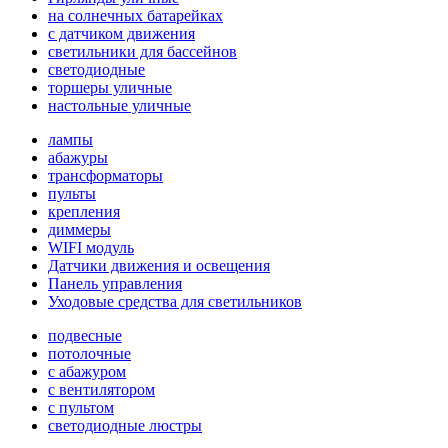
на солнечных батарейках
с датчиком движения
светильники для бассейнов
светодиодные
торшеры уличные
настольные уличные
лампы
абажуры
трансформаторы
пульты
крепления
диммеры
WIFI модуль
Датчики движения и освещения
Панель управления
Уходовые средства для светильников
подвесные
потолочные
с абажуром
с вентилятором
с пультом
светодиодные люстры