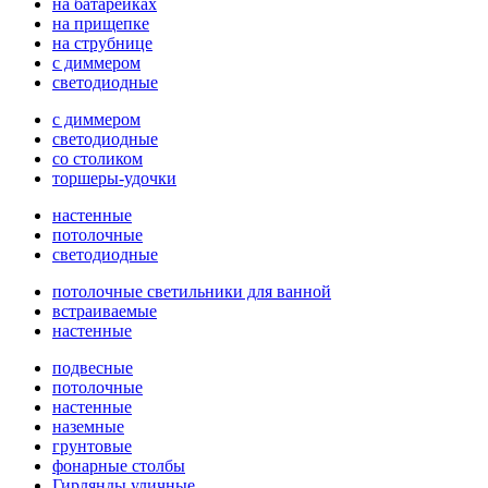
на батарейках
на прищепке
на струбнице
с диммером
светодиодные
с диммером
светодиодные
со столиком
торшеры-удочки
настенные
потолочные
светодиодные
потолочные светильники для ванной
встраиваемые
настенные
подвесные
потолочные
настенные
наземные
грунтовые
фонарные столбы
Гирлянды уличные