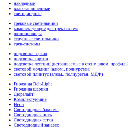
накладные
влагозащищенные
светодиодные
трековые светильники
комплектующие для трек систем
шинопроводы
струнные светильники
трек-системы
подсветка зеркал
подсветка картин
подсветка лестниц (встраиваемые в стену, алюм. профиль
световой молдинг (алюм., полиуретан)
световой плинтус (алюм., полиуретан, МДФ)
Гирлянда Belt-Light
Гирлянда шарики
Дюралайт
Комплектующие
Неон
Светодиодная бахрома
Светодиодная нить
Светодиодная сетка
Светодиодный занавес