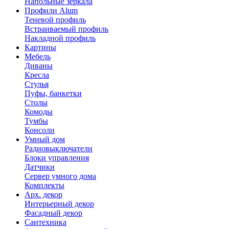
Напольные зеркала
Профили Alum
Теневой профиль
Встраиваемый профиль
Накладной профиль
Картины
Мебель
Диваны
Кресла
Стулья
Пуфы, банкетки
Столы
Комоды
Тумбы
Консоли
Умный дом
Радиовыключатели
Блоки управления
Датчики
Сервер умного дома
Комплекты
Арх. декор
Интерьерный декор
Фасадный декор
Сантехника