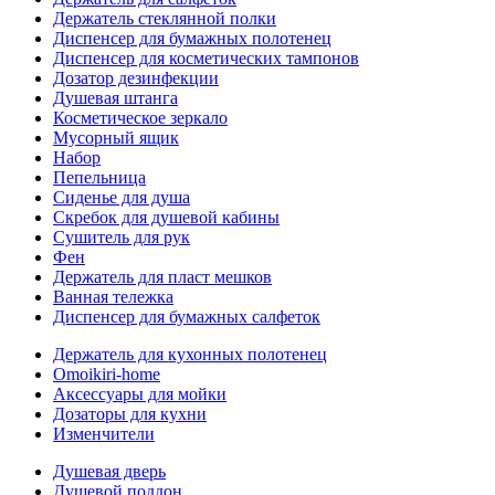
Держатель стеклянной полки
Диспенсер для бумажных полотенец
Диспенсер для косметических тампонов
Дозатор дезинфекции
Душевая штанга
Косметическое зеркало
Мусорный ящик
Набор
Пепельница
Сиденье для душа
Скребок для душевой кабины
Сушитель для рук
Фен
Держатель для пласт мешков
Ванная тележка
Диспенсер для бумажных салфеток
Держатель для кухонных полотенец
Omoikiri-home
Аксессуары для мойки
Дозаторы для кухни
Изменчители
Душевая дверь
Душевой поддон