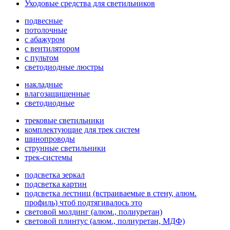
Уходовые средства для светильников
подвесные
потолочные
с абажуром
с вентилятором
с пультом
светодиодные люстры
накладные
влагозащищенные
светодиодные
трековые светильники
комплектующие для трек систем
шинопроводы
струнные светильники
трек-системы
подсветка зеркал
подсветка картин
подсветка лестниц (встраиваемые в стену, алюм.
профиль) чтоб подтягивалось это
световой молдинг (алюм., полиуретан)
световой плинтус (алюм., полиуретан, МДФ)