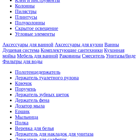
Клеи и инструменты
Колонны
Пилястры
Плинтусы
Полуколонны
Скрытое освещение
Угловые элементы
Аксессуары для ванной
Аксессуары для кухни
Ванны
Душевая система
Комплектующие сантехники
Кухонная
мойка
Мебель для ванной
Раковины
Смеситель
Унитазы/биде
Фильтры для воды
Полотенцедержатель
Держатель туалетного рулона
Крючок
Поручень
Держатель зубных щеток
Держатель фена
Дозатор мыла
Eршик
Мыльница
Полка
Веревка для белья
Держатель для накладок для унитаза
Держатель для салфеток