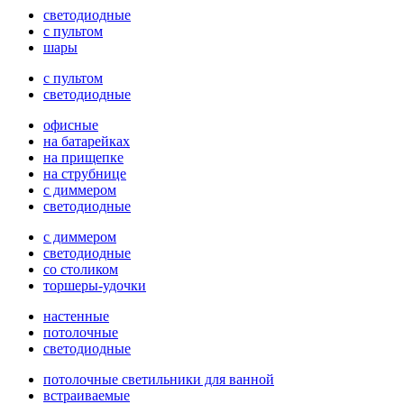
светодиодные
с пультом
шары
с пультом
светодиодные
офисные
на батарейках
на прищепке
на струбнице
с диммером
светодиодные
с диммером
светодиодные
со столиком
торшеры-удочки
настенные
потолочные
светодиодные
потолочные светильники для ванной
встраиваемые