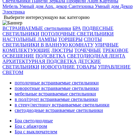
Светильники
Панели
Зеркала
Профили Alum
Картины
Мебель
Умный дом
Арх. декор
Сантехника
Умный дом
Декор
Электрика
Выберите интересующую вас категорию
ВСТРАИВАЕМЫЕ светильники
БРА
ПОДВЕСНЫЕ
СВЕТИЛЬНИКИ
ПОТОЛОЧНЫЕ СВЕТИЛЬНИКИ
НАСТОЛЬНЫЕ ЛАМПЫ
ТОРШЕРЫ
СПОТЫ
СВЕТИЛЬНИКИ В ВАННУЮ КОМНАТУ
УЛИЧНЫЕ
КОМПЛЕКТУЮЩИЕ
ЛЮСТРЫ
ТОЧЕЧНЫЕ
ТРЕКОВОЕ
ОСВЕЩЕНИЕ
ПОДСВЕТКА
СВЕТОДИОДНАЯ ЛЕНТА
АРХИТЕКТУРНАЯ ПОДСВЕТКА
ДЕТСКИЕ
СВЕТИЛЬНИКИ
НОВОГОДНИЕ ТОВАРЫ
УПРАВЛЕНИЕ
СВЕТОМ
потолочные встраиваемые светильники
поворотные встраиваемые светильники
мебельные встраиваемые светильники
в пол/грунт встраиваемые светильники
в стену/лестницу встраиваемые светильники
светодиодные встраиваемые светильники
Бра светодиодные
Бра с абажуром
Бра с выключателем