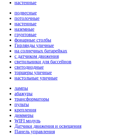
настенные
подвесные
потолочные
настенные
наземные
грунтовые
фонарные столбы
Гирлянды уличные
на солнечных батарейках
с датчиком движения
светильники для бассейнов
светодиодные
торшеры уличные
настольные уличные
лампы
абажуры
трансформаторы
пульты
крепления
диммеры
WIFI модуль
Датчики движения и освещения
Панель управления