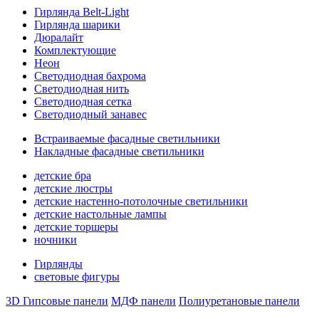
Гирлянда Belt-Light
Гирлянда шарики
Дюралайт
Комплектующие
Неон
Светодиодная бахрома
Светодиодная нить
Светодиодная сетка
Светодиодный занавес
Встраиваемые фасадные светильники
Накладные фасадные светильники
детские бра
детские люстры
детские настенно-потолочные светильники
детские настольные лампы
детские торшеры
ночники
Гирлянды
световые фигуры
3D Гипсовые панели
МДФ панели
Полиуретановые панели