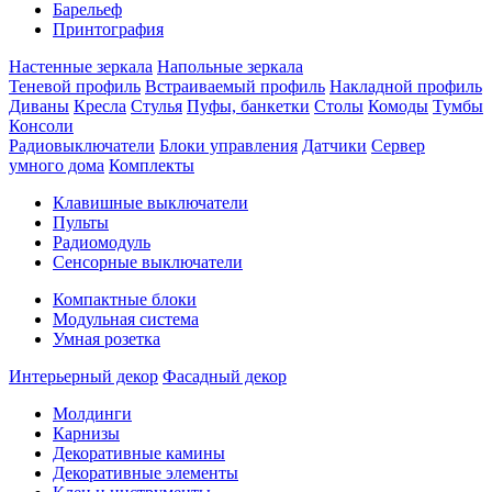
Барельеф
Принтография
Настенные зеркала
Напольные зеркала
Теневой профиль
Встраиваемый профиль
Накладной профиль
Диваны
Кресла
Стулья
Пуфы, банкетки
Столы
Комоды
Тумбы
Консоли
Радиовыключатели
Блоки управления
Датчики
Сервер
умного дома
Комплекты
Клавишные выключатели
Пульты
Радиомодуль
Сенсорные выключатели
Компактные блоки
Модульная система
Умная розетка
Интерьерный декор
Фасадный декор
Молдинги
Карнизы
Декоративные камины
Декоративные элементы