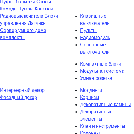
Пуфы, банкетки
Столы
Комоды
Тумбы
Консоли
Радиовыключатели
Блоки
Клавишные
управления
Датчики
выключатели
Сервер умного дома
Пульты
Комплекты
Радиомодуль
Сенсорные
выключатели
Компактные блоки
Модульная система
Умная розетка
Интерьерный декор
Молдинги
Фасадный декор
Карнизы
Декоративные камины
Декоративные
элементы
Клеи и инструменты
Колонны