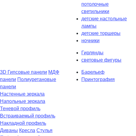
потолочные
светильники
детские настольные
лампы
детские торшеры
ночники
Гирлянды
световые фигуры
3D Гипсовые панели
МДФ
Барельеф
панели
Полиуретановые
Принтография
панели
Настенные зеркала
Напольные зеркала
Теневой профиль
Встраиваемый профиль
Накладной профиль
Диваны
Кресла
Стулья