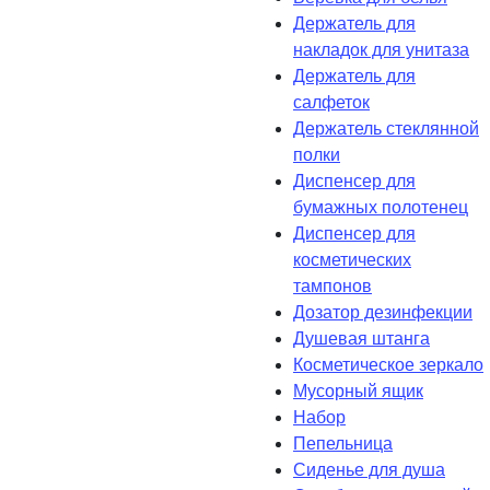
Держатель для
накладок для унитаза
Держатель для
салфеток
Держатель стеклянной
полки
Диспенсер для
бумажных полотенец
Диспенсер для
косметических
тампонов
Дозатор дезинфекции
Душевая штанга
Косметическое зеркало
Мусорный ящик
Набор
Пепельница
Сиденье для душа