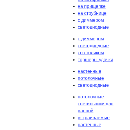
на прищепке
на струбнице
с диммером
светодиодные
с диммером
светодиодные
со столиком
торшеры-удочки
настенные
потолочные
светодиодные
потолочные
светильники для
ванной
встраиваемые
настенные