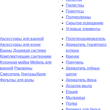
Пилястры
Плинтусы
Полуколонны
Скрытое освещение
Угловые элементы
Аксессуары для ванной
Полотенцедержатель
Аксессуары для кухни
Держатель туалетного
Ванны
Душевая система
рулона
Комплектующие сантехники
Крючок
Кухонная мойка
Мебель для
Поручень
ванной
Раковины
Держатель зубных
Смеситель
Унитазы/биде
щеток
Фильтры для воды
Держатель фена
Дозатор мыла
Eршик
Мыльница
Полка
Веревка для белья