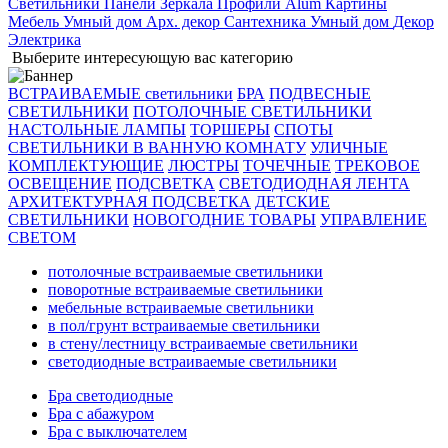
Светильники
Панели
Зеркала
Профили Alum
Картины
Мебель
Умный дом
Арх. декор
Сантехника
Умный дом
Декор
Электрика
Выберите интересующую вас категорию
ВСТРАИВАЕМЫЕ светильники
БРА
ПОДВЕСНЫЕ
СВЕТИЛЬНИКИ
ПОТОЛОЧНЫЕ СВЕТИЛЬНИКИ
НАСТОЛЬНЫЕ ЛАМПЫ
ТОРШЕРЫ
СПОТЫ
СВЕТИЛЬНИКИ В ВАННУЮ КОМНАТУ
УЛИЧНЫЕ
КОМПЛЕКТУЮЩИЕ
ЛЮСТРЫ
ТОЧЕЧНЫЕ
ТРЕКОВОЕ
ОСВЕЩЕНИЕ
ПОДСВЕТКА
СВЕТОДИОДНАЯ ЛЕНТА
АРХИТЕКТУРНАЯ ПОДСВЕТКА
ДЕТСКИЕ
СВЕТИЛЬНИКИ
НОВОГОДНИЕ ТОВАРЫ
УПРАВЛЕНИЕ
СВЕТОМ
потолочные встраиваемые светильники
поворотные встраиваемые светильники
мебельные встраиваемые светильники
в пол/грунт встраиваемые светильники
в стену/лестницу встраиваемые светильники
светодиодные встраиваемые светильники
Бра светодиодные
Бра с абажуром
Бра с выключателем