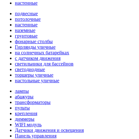
настенные
подвесные
потолочные
настенные
наземные
грунтовые
фонарные столбы
Гирлянды уличные
на солнечных батарейках
с датчиком движения
светильники для бассейнов
светодиодные
торшеры уличные
настольные уличные
лампы
абажуры
трансформаторы
пульты
крепления
диммеры
WIFI модуль
Датчики движения и освещения
Панель управления