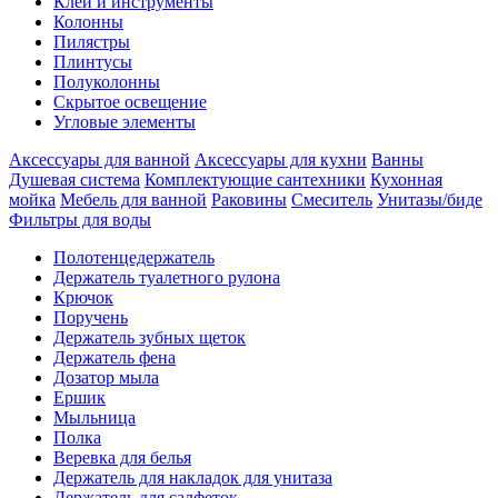
Клеи и инструменты
Колонны
Пилястры
Плинтусы
Полуколонны
Скрытое освещение
Угловые элементы
Аксессуары для ванной
Аксессуары для кухни
Ванны
Душевая система
Комплектующие сантехники
Кухонная
мойка
Мебель для ванной
Раковины
Смеситель
Унитазы/биде
Фильтры для воды
Полотенцедержатель
Держатель туалетного рулона
Крючок
Поручень
Держатель зубных щеток
Держатель фена
Дозатор мыла
Eршик
Мыльница
Полка
Веревка для белья
Держатель для накладок для унитаза
Держатель для салфеток