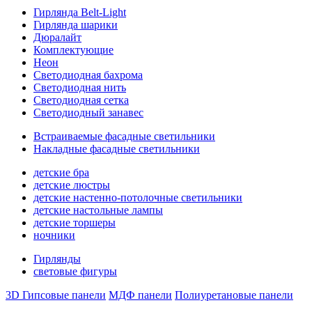
Гирлянда Belt-Light
Гирлянда шарики
Дюралайт
Комплектующие
Неон
Светодиодная бахрома
Светодиодная нить
Светодиодная сетка
Светодиодный занавес
Встраиваемые фасадные светильники
Накладные фасадные светильники
детские бра
детские люстры
детские настенно-потолочные светильники
детские настольные лампы
детские торшеры
ночники
Гирлянды
световые фигуры
3D Гипсовые панели
МДФ панели
Полиуретановые панели