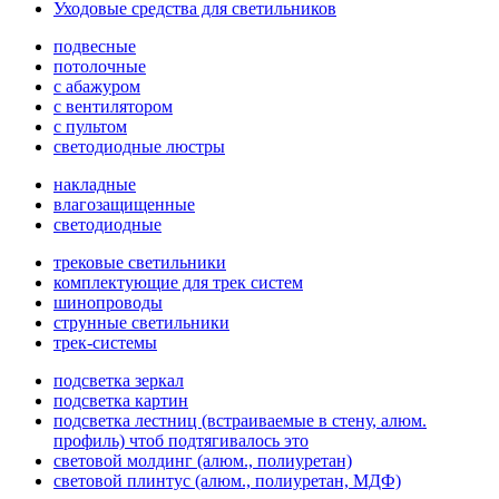
Уходовые средства для светильников
подвесные
потолочные
с абажуром
с вентилятором
с пультом
светодиодные люстры
накладные
влагозащищенные
светодиодные
трековые светильники
комплектующие для трек систем
шинопроводы
струнные светильники
трек-системы
подсветка зеркал
подсветка картин
подсветка лестниц (встраиваемые в стену, алюм.
профиль) чтоб подтягивалось это
световой молдинг (алюм., полиуретан)
световой плинтус (алюм., полиуретан, МДФ)