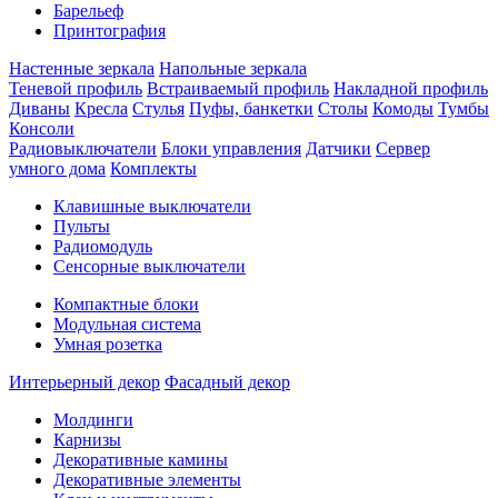
Барельеф
Принтография
Настенные зеркала
Напольные зеркала
Теневой профиль
Встраиваемый профиль
Накладной профиль
Диваны
Кресла
Стулья
Пуфы, банкетки
Столы
Комоды
Тумбы
Консоли
Радиовыключатели
Блоки управления
Датчики
Сервер
умного дома
Комплекты
Клавишные выключатели
Пульты
Радиомодуль
Сенсорные выключатели
Компактные блоки
Модульная система
Умная розетка
Интерьерный декор
Фасадный декор
Молдинги
Карнизы
Декоративные камины
Декоративные элементы