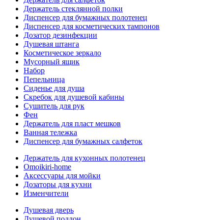
Держатель стеклянной полки
Диспенсер для бумажных полотенец
Диспенсер для косметических тампонов
Дозатор дезинфекции
Душевая штанга
Косметическое зеркало
Мусорный ящик
Набор
Пепельница
Сиденье для душа
Скребок для душевой кабины
Сушитель для рук
Фен
Держатель для пласт мешков
Ванная тележка
Диспенсер для бумажных салфеток
Держатель для кухонных полотенец
Omoikiri-home
Аксессуары для мойки
Дозаторы для кухни
Изменчители
Душевая дверь
Душевой поддон