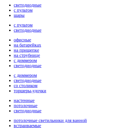
светодиодные
с пультом
шары
с пультом
светодиодные
офисные
на батарейках
на прищепке
на струбнице
с диммером
светодиодные
с диммером
светодиодные
со столиком
торшеры-удочки
настенные
потолочные
светодиодные
потолочные светильники для ванной
встраиваемые