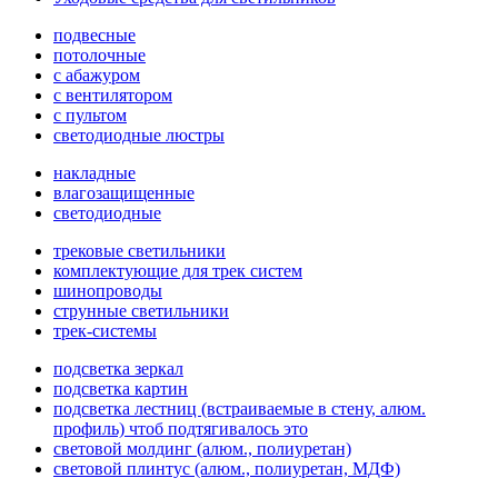
подвесные
потолочные
с абажуром
с вентилятором
с пультом
светодиодные люстры
накладные
влагозащищенные
светодиодные
трековые светильники
комплектующие для трек систем
шинопроводы
струнные светильники
трек-системы
подсветка зеркал
подсветка картин
подсветка лестниц (встраиваемые в стену, алюм.
профиль) чтоб подтягивалось это
световой молдинг (алюм., полиуретан)
световой плинтус (алюм., полиуретан, МДФ)