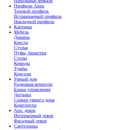
Напольные зеркала
Профили Alum
Теневой профиль
Встраиваемый профиль
Накладной профиль
Картины
Мебель
Диваны
Кресла
Стулья
Пуфы, банкетки
Столы
Комоды
Тумбы
Консоли
Умный дом
Радиовыключатели
Блоки управления
Датчики
Сервер умного дома
Комплекты
Арх. декор
Интерьерный декор
Фасадный декор
Сантехника