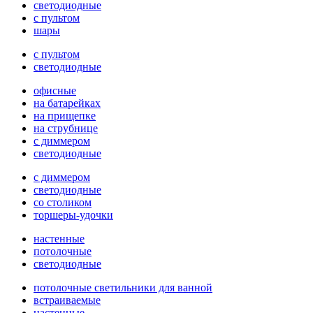
светодиодные
с пультом
шары
с пультом
светодиодные
офисные
на батарейках
на прищепке
на струбнице
с диммером
светодиодные
с диммером
светодиодные
со столиком
торшеры-удочки
настенные
потолочные
светодиодные
потолочные светильники для ванной
встраиваемые
настенные