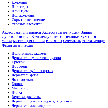
Колонны
Пилястры
Плинтусы
Полуколонны
Скрытое освещение
Угловые элементы
Аксессуары для ванной
Аксессуары для кухни
Ванны
Душевая система
Комплектующие сантехники
Кухонная
мойка
Мебель для ванной
Раковины
Смеситель
Унитазы/биде
Фильтры для воды
Полотенцедержатель
Держатель туалетного рулона
Крючок
Поручень
Держатель зубных щеток
Держатель фена
Дозатор мыла
Eршик
Мыльница
Полка
Веревка для белья
Держатель для накладок для унитаза
Держатель для салфеток