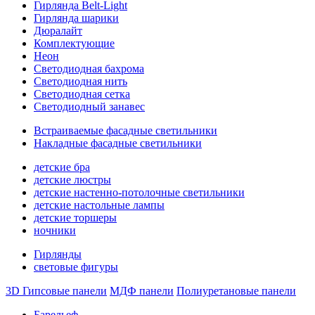
Гирлянда Belt-Light
Гирлянда шарики
Дюралайт
Комплектующие
Неон
Светодиодная бахрома
Светодиодная нить
Светодиодная сетка
Светодиодный занавес
Встраиваемые фасадные светильники
Накладные фасадные светильники
детские бра
детские люстры
детские настенно-потолочные светильники
детские настольные лампы
детские торшеры
ночники
Гирлянды
световые фигуры
3D Гипсовые панели
МДФ панели
Полиуретановые панели
Барельеф