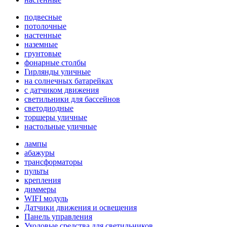
подвесные
потолочные
настенные
наземные
грунтовые
фонарные столбы
Гирлянды уличные
на солнечных батарейках
с датчиком движения
светильники для бассейнов
светодиодные
торшеры уличные
настольные уличные
лампы
абажуры
трансформаторы
пульты
крепления
диммеры
WIFI модуль
Датчики движения и освещения
Панель управления
Уходовые средства для светильников