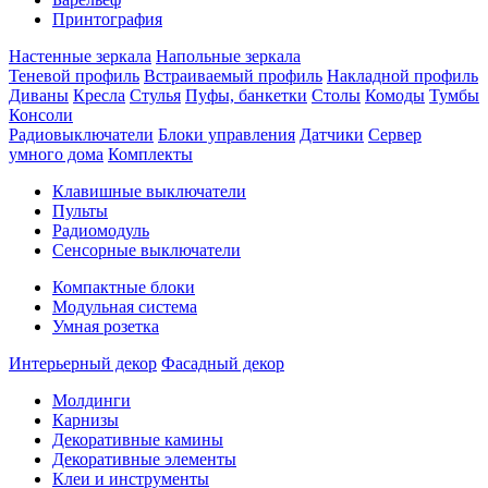
Принтография
Настенные зеркала
Напольные зеркала
Теневой профиль
Встраиваемый профиль
Накладной профиль
Диваны
Кресла
Стулья
Пуфы, банкетки
Столы
Комоды
Тумбы
Консоли
Радиовыключатели
Блоки управления
Датчики
Сервер
умного дома
Комплекты
Клавишные выключатели
Пульты
Радиомодуль
Сенсорные выключатели
Компактные блоки
Модульная система
Умная розетка
Интерьерный декор
Фасадный декор
Молдинги
Карнизы
Декоративные камины
Декоративные элементы
Клеи и инструменты