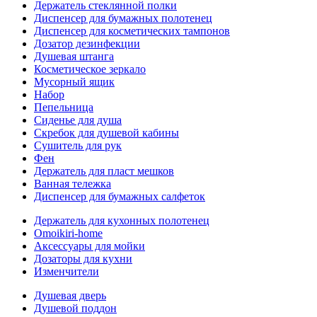
Держатель стеклянной полки
Диспенсер для бумажных полотенец
Диспенсер для косметических тампонов
Дозатор дезинфекции
Душевая штанга
Косметическое зеркало
Мусорный ящик
Набор
Пепельница
Сиденье для душа
Скребок для душевой кабины
Сушитель для рук
Фен
Держатель для пласт мешков
Ванная тележка
Диспенсер для бумажных салфеток
Держатель для кухонных полотенец
Omoikiri-home
Аксессуары для мойки
Дозаторы для кухни
Изменчители
Душевая дверь
Душевой поддон