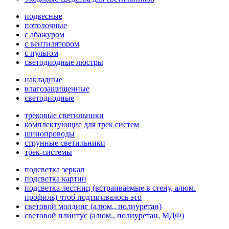
подвесные
потолочные
с абажуром
с вентилятором
с пультом
светодиодные люстры
накладные
влагозащищенные
светодиодные
трековые светильники
комплектующие для трек систем
шинопроводы
струнные светильники
трек-системы
подсветка зеркал
подсветка картин
подсветка лестниц (встраиваемые в стену, алюм.
профиль) чтоб подтягивалось это
световой молдинг (алюм., полиуретан)
световой плинтус (алюм., полиуретан, МДФ)