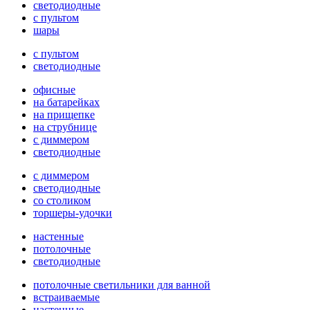
светодиодные
с пультом
шары
с пультом
светодиодные
офисные
на батарейках
на прищепке
на струбнице
с диммером
светодиодные
с диммером
светодиодные
со столиком
торшеры-удочки
настенные
потолочные
светодиодные
потолочные светильники для ванной
встраиваемые
настенные