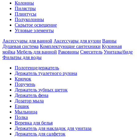
Колонны
Пилястры
Плинтусы
Полуколонны
Скрытое освещение
Угловые элементы
Аксессуары для ванной
Аксессуары для кухни
Ванны
Душевая система
Комплектующие сантехники
Кухонная
мойка
Мебель для ванной
Раковины
Смеситель
Унитазы/биде
Фильтры для воды
Полотенцедержатель
Держатель туалетного рулона
Крючок
Поручень
Держатель зубных щеток
Держатель фена
Дозатор мыла
Eршик
Мыльница
Полка
Веревка для белья
Держатель для накладок для унитаза
Держатель для салфеток