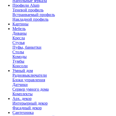
Напольные зеркала
Профили Alum
Теневой профиль
Встраиваемый профиль
Накладной профиль
Картины
Мебель
Диваны
Кресла
Стулья
Пуфы, банкетки
Столы
Комоды
Тумбы
Консоли
Умный дом
Радиовыключатели
Блоки управления
Датчики
Сервер умного дома
Комплекты
Арх. декор
Интерьерный декор
Фасадный декор
Сантехника