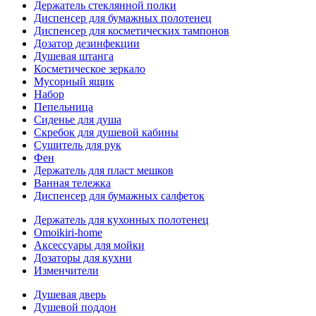
Держатель стеклянной полки
Диспенсер для бумажных полотенец
Диспенсер для косметических тампонов
Дозатор дезинфекции
Душевая штанга
Косметическое зеркало
Мусорный ящик
Набор
Пепельница
Сиденье для душа
Скребок для душевой кабины
Сушитель для рук
Фен
Держатель для пласт мешков
Ванная тележка
Диспенсер для бумажных салфеток
Держатель для кухонных полотенец
Omoikiri-home
Аксессуары для мойки
Дозаторы для кухни
Изменчители
Душевая дверь
Душевой поддон