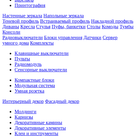
Принтография
Настенные зеркала
Напольные зеркала
Теневой профиль
Встраиваемый профиль
Накладной профиль
Диваны
Кресла
Стулья
Пуфы, банкетки
Столы
Комоды
Тумбы
Консоли
Радиовыключатели
Блоки управления
Датчики
Сервер
умного дома
Комплекты
Клавишные выключатели
Пульты
Радиомодуль
Сенсорные выключатели
Компактные блоки
Модульная система
Умная розетка
Интерьерный декор
Фасадный декор
Молдинги
Карнизы
Декоративные камины
Декоративные элементы
Клеи и инструменты