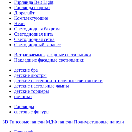
Гирлянда Belt-Light
Гирлянда шарики
Дюралайт
Комплектующие
Неон
Светодиодная бахрома
Светодиодная нить
Светодиодная сетка
Светодиодный занавес
Встраиваемые фасадные светильники
Накладные фасадные светильники
детские бра
детские люстры
детские настенно-потолочные светильники
детские настольные лампы
детские торшеры
ночники
Гирлянды
световые фигуры
3D Гипсовые панели
МДФ панели
Полиуретановые панели
Барельеф