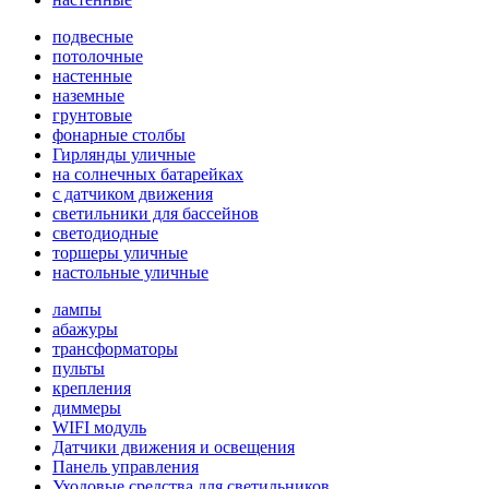
подвесные
потолочные
настенные
наземные
грунтовые
фонарные столбы
Гирлянды уличные
на солнечных батарейках
с датчиком движения
светильники для бассейнов
светодиодные
торшеры уличные
настольные уличные
лампы
абажуры
трансформаторы
пульты
крепления
диммеры
WIFI модуль
Датчики движения и освещения
Панель управления
Уходовые средства для светильников