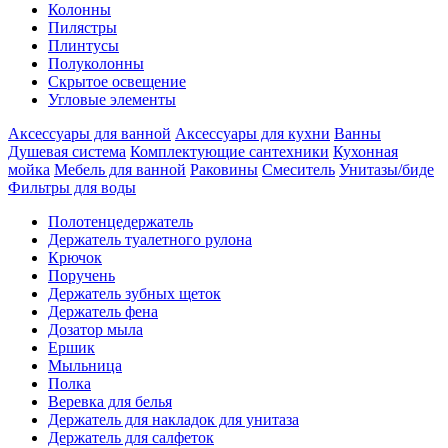
Колонны
Пилястры
Плинтусы
Полуколонны
Скрытое освещение
Угловые элементы
Аксессуары для ванной
Аксессуары для кухни
Ванны
Душевая система
Комплектующие сантехники
Кухонная
мойка
Мебель для ванной
Раковины
Смеситель
Унитазы/биде
Фильтры для воды
Полотенцедержатель
Держатель туалетного рулона
Крючок
Поручень
Держатель зубных щеток
Держатель фена
Дозатор мыла
Eршик
Мыльница
Полка
Веревка для белья
Держатель для накладок для унитаза
Держатель для салфеток