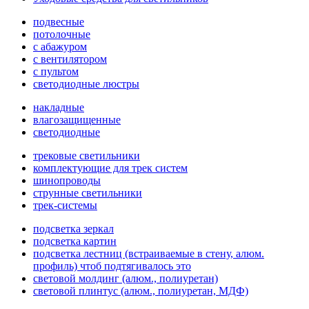
подвесные
потолочные
с абажуром
с вентилятором
с пультом
светодиодные люстры
накладные
влагозащищенные
светодиодные
трековые светильники
комплектующие для трек систем
шинопроводы
струнные светильники
трек-системы
подсветка зеркал
подсветка картин
подсветка лестниц (встраиваемые в стену, алюм.
профиль) чтоб подтягивалось это
световой молдинг (алюм., полиуретан)
световой плинтус (алюм., полиуретан, МДФ)