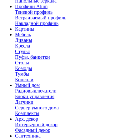
Напольные зеркала
Профили Alum
Теневой профиль
Встраиваемый профиль
Накладной профиль
Картины
Мебель
Диваны
Кресла
Стулья
Пуфы, банкетки
Столы
Комоды
Тумбы
Консоли
Умный дом
Радиовыключатели
Блоки управления
Датчики
Сервер умного дома
Комплекты
Арх. декор
Интерьерный декор
Фасадный декор
Сантехника