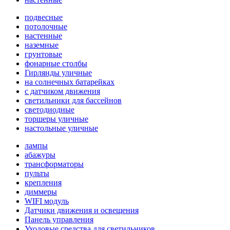
подвесные
потолочные
настенные
наземные
грунтовые
фонарные столбы
Гирлянды уличные
на солнечных батарейках
с датчиком движения
светильники для бассейнов
светодиодные
торшеры уличные
настольные уличные
лампы
абажуры
трансформаторы
пульты
крепления
диммеры
WIFI модуль
Датчики движения и освещения
Панель управления
Уходовые средства для светильников