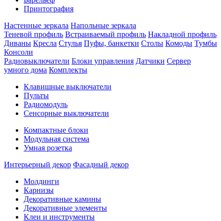
Принтография
Настенные зеркала
Напольные зеркала
Теневой профиль
Встраиваемый профиль
Накладной профиль
Диваны
Кресла
Стулья
Пуфы, банкетки
Столы
Комоды
Тумбы
Консоли
Радиовыключатели
Блоки управления
Датчики
Сервер
умного дома
Комплекты
Клавишные выключатели
Пульты
Радиомодуль
Сенсорные выключатели
Компактные блоки
Модульная система
Умная розетка
Интерьерный декор
Фасадный декор
Молдинги
Карнизы
Декоративные камины
Декоративные элементы
Клеи и инструменты