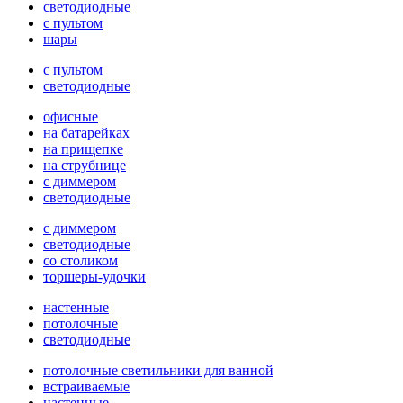
светодиодные
с пультом
шары
с пультом
светодиодные
офисные
на батарейках
на прищепке
на струбнице
с диммером
светодиодные
с диммером
светодиодные
со столиком
торшеры-удочки
настенные
потолочные
светодиодные
потолочные светильники для ванной
встраиваемые
настенные