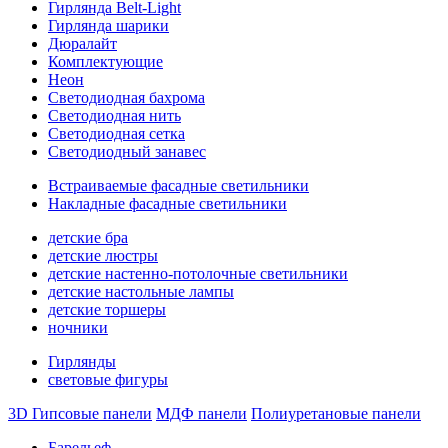
Гирлянда Belt-Light
Гирлянда шарики
Дюралайт
Комплектующие
Неон
Светодиодная бахрома
Светодиодная нить
Светодиодная сетка
Светодиодный занавес
Встраиваемые фасадные светильники
Накладные фасадные светильники
детские бра
детские люстры
детские настенно-потолочные светильники
детские настольные лампы
детские торшеры
ночники
Гирлянды
световые фигуры
3D Гипсовые панели
МДФ панели
Полиуретановые панели
Барельеф