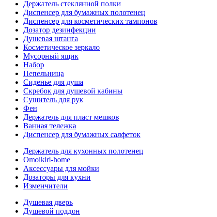
Держатель стеклянной полки
Диспенсер для бумажных полотенец
Диспенсер для косметических тампонов
Дозатор дезинфекции
Душевая штанга
Косметическое зеркало
Мусорный ящик
Набор
Пепельница
Сиденье для душа
Скребок для душевой кабины
Сушитель для рук
Фен
Держатель для пласт мешков
Ванная тележка
Диспенсер для бумажных салфеток
Держатель для кухонных полотенец
Omoikiri-home
Аксессуары для мойки
Дозаторы для кухни
Изменчители
Душевая дверь
Душевой поддон