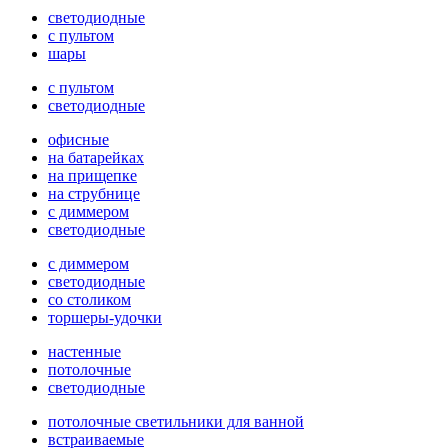
светодиодные
с пультом
шары
с пультом
светодиодные
офисные
на батарейках
на прищепке
на струбнице
с диммером
светодиодные
с диммером
светодиодные
со столиком
торшеры-удочки
настенные
потолочные
светодиодные
потолочные светильники для ванной
встраиваемые