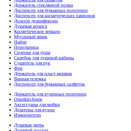
Держатель стеклянной полки
Диспенсер для бумажных полотенец
Диспенсер для косметических тампонов
Дозатор дезинфекции
Душевая штанга
Косметическое зеркало
Мусорный ящик
Набор
Пепельница
Сиденье для душа
Скребок для душевой кабины
Сушитель для рук
Фен
Держатель для пласт мешков
Ванная тележка
Диспенсер для бумажных салфеток
Держатель для кухонных полотенец
Omoikiri-home
Аксессуары для мойки
Дозаторы для кухни
Изменчители
Душевая дверь
Душевой поддон