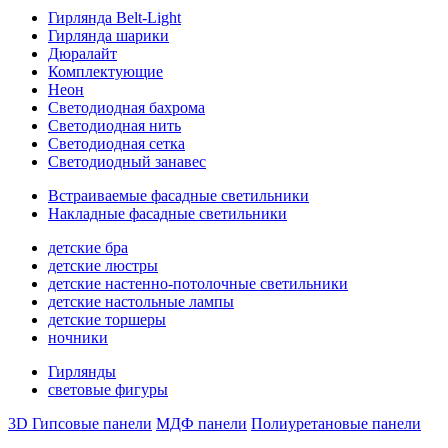
Гирлянда Belt-Light
Гирлянда шарики
Дюралайт
Комплектующие
Неон
Светодиодная бахрома
Светодиодная нить
Светодиодная сетка
Светодиодный занавес
Встраиваемые фасадные светильники
Накладные фасадные светильники
детские бра
детские люстры
детские настенно-потолочные светильники
детские настольные лампы
детские торшеры
ночники
Гирлянды
световые фигуры
3D Гипсовые панели
МДФ панели
Полиуретановые панели