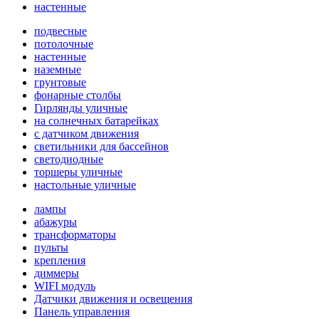
настенные
подвесные
потолочные
настенные
наземные
грунтовые
фонарные столбы
Гирлянды уличные
на солнечных батарейках
с датчиком движения
светильники для бассейнов
светодиодные
торшеры уличные
настольные уличные
лампы
абажуры
трансформаторы
пульты
крепления
диммеры
WIFI модуль
Датчики движения и освещения
Панель управления