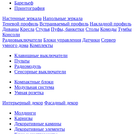
Барельеф
Принтография
Настенные зеркала
Напольные зеркала
Теневой профиль
Встраиваемый профиль
Накладной профиль
Диваны
Кресла
Стулья
Пуфы, банкетки
Столы
Комоды
Тумбы
Консоли
Радиовыключатели
Блоки управления
Датчики
Сервер
умного дома
Комплекты
Клавишные выключатели
Пульты
Радиомодуль
Сенсорные выключатели
Компактные блоки
Модульная система
Умная розетка
Интерьерный декор
Фасадный декор
Молдинги
Карнизы
Декоративные камины
Декоративные элементы