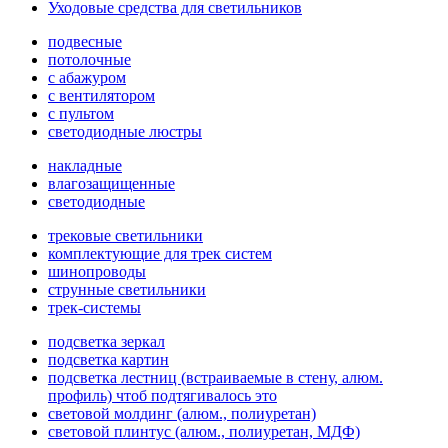
Уходовые средства для светильников
подвесные
потолочные
с абажуром
с вентилятором
с пультом
светодиодные люстры
накладные
влагозащищенные
светодиодные
трековые светильники
комплектующие для трек систем
шинопроводы
струнные светильники
трек-системы
подсветка зеркал
подсветка картин
подсветка лестниц (встраиваемые в стену, алюм.
профиль) чтоб подтягивалось это
световой молдинг (алюм., полиуретан)
световой плинтус (алюм., полиуретан, МДФ)