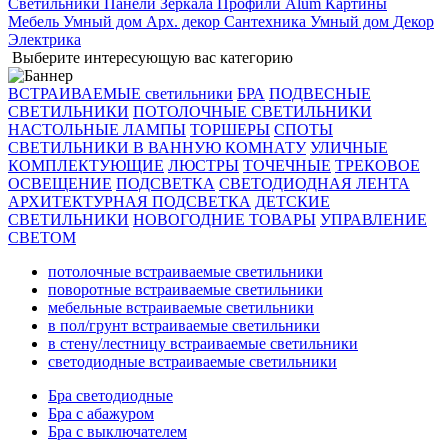
Светильники
Панели
Зеркала
Профили Alum
Картины
Мебель
Умный дом
Арх. декор
Сантехника
Умный дом
Декор
Электрика
Выберите интересующую вас категорию
ВСТРАИВАЕМЫЕ светильники
БРА
ПОДВЕСНЫЕ
СВЕТИЛЬНИКИ
ПОТОЛОЧНЫЕ СВЕТИЛЬНИКИ
НАСТОЛЬНЫЕ ЛАМПЫ
ТОРШЕРЫ
СПОТЫ
СВЕТИЛЬНИКИ В ВАННУЮ КОМНАТУ
УЛИЧНЫЕ
КОМПЛЕКТУЮЩИЕ
ЛЮСТРЫ
ТОЧЕЧНЫЕ
ТРЕКОВОЕ
ОСВЕЩЕНИЕ
ПОДСВЕТКА
СВЕТОДИОДНАЯ ЛЕНТА
АРХИТЕКТУРНАЯ ПОДСВЕТКА
ДЕТСКИЕ
СВЕТИЛЬНИКИ
НОВОГОДНИЕ ТОВАРЫ
УПРАВЛЕНИЕ
СВЕТОМ
потолочные встраиваемые светильники
поворотные встраиваемые светильники
мебельные встраиваемые светильники
в пол/грунт встраиваемые светильники
в стену/лестницу встраиваемые светильники
светодиодные встраиваемые светильники
Бра светодиодные
Бра с абажуром
Бра с выключателем