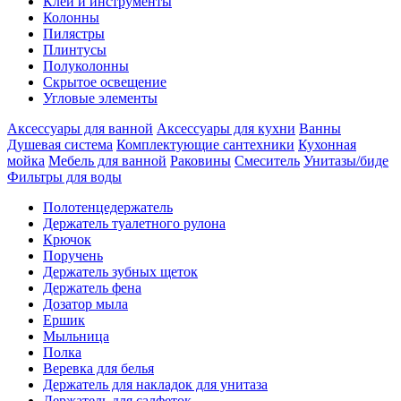
Клеи и инструменты
Колонны
Пилястры
Плинтусы
Полуколонны
Скрытое освещение
Угловые элементы
Аксессуары для ванной
Аксессуары для кухни
Ванны
Душевая система
Комплектующие сантехники
Кухонная
мойка
Мебель для ванной
Раковины
Смеситель
Унитазы/биде
Фильтры для воды
Полотенцедержатель
Держатель туалетного рулона
Крючок
Поручень
Держатель зубных щеток
Держатель фена
Дозатор мыла
Eршик
Мыльница
Полка
Веревка для белья
Держатель для накладок для унитаза
Держатель для салфеток