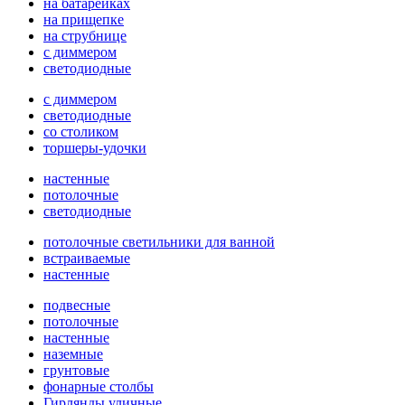
на батарейках
на прищепке
на струбнице
с диммером
светодиодные
с диммером
светодиодные
со столиком
торшеры-удочки
настенные
потолочные
светодиодные
потолочные светильники для ванной
встраиваемые
настенные
подвесные
потолочные
настенные
наземные
грунтовые
фонарные столбы
Гирлянды уличные