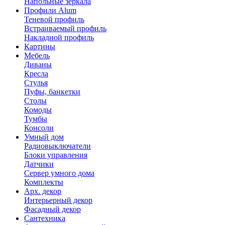
Напольные зеркала
Профили Alum
Теневой профиль
Встраиваемый профиль
Накладной профиль
Картины
Мебель
Диваны
Кресла
Стулья
Пуфы, банкетки
Столы
Комоды
Тумбы
Консоли
Умный дом
Радиовыключатели
Блоки управления
Датчики
Сервер умного дома
Комплекты
Арх. декор
Интерьерный декор
Фасадный декор
Сантехника