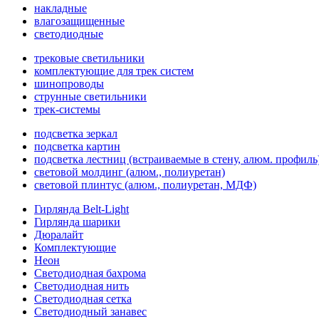
накладные
влагозащищенные
светодиодные
трековые светильники
комплектующие для трек систем
шинопроводы
струнные светильники
трек-системы
подсветка зеркал
подсветка картин
подсветка лестниц (встраиваемые в стену, алюм. профиль
световой молдинг (алюм., полиуретан)
световой плинтус (алюм., полиуретан, МДФ)
Гирлянда Belt-Light
Гирлянда шарики
Дюралайт
Комплектующие
Неон
Светодиодная бахрома
Светодиодная нить
Светодиодная сетка
Светодиодный занавес