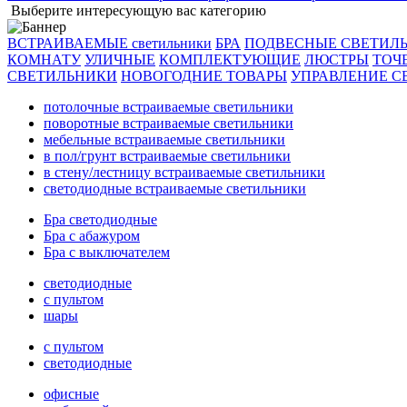
Выберите интересующую вас категорию
ВСТРАИВАЕМЫЕ светильники
БРА
ПОДВЕСНЫЕ СВЕТИЛ
КОМНАТУ
УЛИЧНЫЕ
КОМПЛЕКТУЮЩИЕ
ЛЮСТРЫ
ТОЧ
СВЕТИЛЬНИКИ
НОВОГОДНИЕ ТОВАРЫ
УПРАВЛЕНИЕ С
потолочные встраиваемые светильники
поворотные встраиваемые светильники
мебельные встраиваемые светильники
в пол/грунт встраиваемые светильники
в стену/лестницу встраиваемые светильники
светодиодные встраиваемые светильники
Бра светодиодные
Бра с абажуром
Бра с выключателем
светодиодные
с пультом
шары
с пультом
светодиодные
офисные