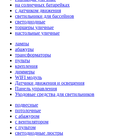
на солнечных батарейках
с датчиком движения
светильники для бассейнов
светодиодные
торшеры уличные
настольные уличные
лампы
абажуры
трансформаторы
пульты
крепления
диммеры
WIFI модуль
Датчики движения и освещения
Панель управления
Уходовые средства для светильников
подвесные
потолочные
с абажуром
с вентилятором
с пультом
светодиодные люстры