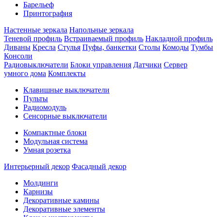
Барельеф
Принтография
Настенные зеркала
Напольные зеркала
Теневой профиль
Встраиваемый профиль
Накладной профиль
Диваны
Кресла
Стулья
Пуфы, банкетки
Столы
Комоды
Тумбы
Консоли
Радиовыключатели
Блоки управления
Датчики
Сервер
умного дома
Комплекты
Клавишные выключатели
Пульты
Радиомодуль
Сенсорные выключатели
Компактные блоки
Модульная система
Умная розетка
Интерьерный декор
Фасадный декор
Молдинги
Карнизы
Декоративные камины
Декоративные элементы