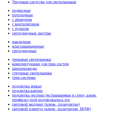
Уходовые средства для светильников
подвесные
потолочные
с абажуром
с вентилятором
с пультом
светодиодные люстры
накладные
влагозащищенные
светодиодные
трековые светильники
комплектующие для трек систем
шинопроводы
струнные светильники
трек-системы
подсветка зеркал
подсветка картин
подсветка лестниц (встраиваемые в стену, алюм.
профиль) чтоб подтягивалось это
световой молдинг (алюм., полиуретан)
световой плинтус (алюм., полиуретан, МДФ)