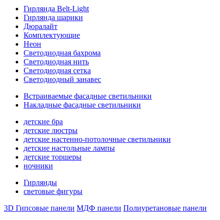
Гирлянда Belt-Light
Гирлянда шарики
Дюралайт
Комплектующие
Неон
Светодиодная бахрома
Светодиодная нить
Светодиодная сетка
Светодиодный занавес
Встраиваемые фасадные светильники
Накладные фасадные светильники
детские бра
детские люстры
детские настенно-потолочные светильники
детские настольные лампы
детские торшеры
ночники
Гирлянды
световые фигуры
3D Гипсовые панели
МДФ панели
Полиуретановые панели