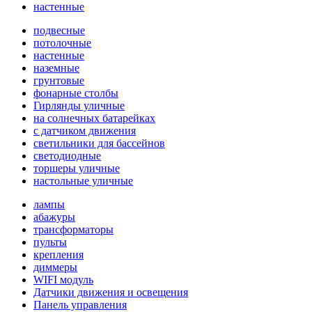
настенные
подвесные
потолочные
настенные
наземные
грунтовые
фонарные столбы
Гирлянды уличные
на солнечных батарейках
с датчиком движения
светильники для бассейнов
светодиодные
торшеры уличные
настольные уличные
лампы
абажуры
трансформаторы
пульты
крепления
диммеры
WIFI модуль
Датчики движения и освещения
Панель управления