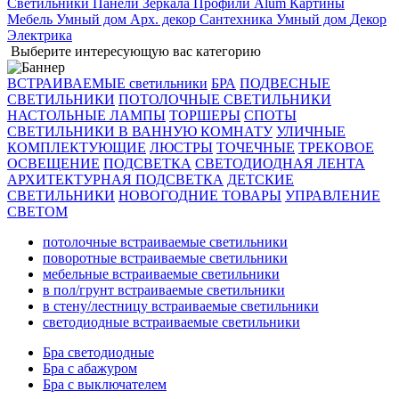
Светильники
Панели
Зеркала
Профили Alum
Картины
Мебель
Умный дом
Арх. декор
Сантехника
Умный дом
Декор
Электрика
Выберите интересующую вас категорию
ВСТРАИВАЕМЫЕ светильники
БРА
ПОДВЕСНЫЕ
СВЕТИЛЬНИКИ
ПОТОЛОЧНЫЕ СВЕТИЛЬНИКИ
НАСТОЛЬНЫЕ ЛАМПЫ
ТОРШЕРЫ
СПОТЫ
СВЕТИЛЬНИКИ В ВАННУЮ КОМНАТУ
УЛИЧНЫЕ
КОМПЛЕКТУЮЩИЕ
ЛЮСТРЫ
ТОЧЕЧНЫЕ
ТРЕКОВОЕ
ОСВЕЩЕНИЕ
ПОДСВЕТКА
СВЕТОДИОДНАЯ ЛЕНТА
АРХИТЕКТУРНАЯ ПОДСВЕТКА
ДЕТСКИЕ
СВЕТИЛЬНИКИ
НОВОГОДНИЕ ТОВАРЫ
УПРАВЛЕНИЕ
СВЕТОМ
потолочные встраиваемые светильники
поворотные встраиваемые светильники
мебельные встраиваемые светильники
в пол/грунт встраиваемые светильники
в стену/лестницу встраиваемые светильники
светодиодные встраиваемые светильники
Бра светодиодные
Бра с абажуром
Бра с выключателем