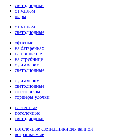
светодиодные
с пультом
шары
с пультом
светодиодные
офисные
на батарейках
на прищепке
на струбнице
с диммером
светодиодные
с диммером
светодиодные
со столиком
торшеры-удочки
настенные
потолочные
светодиодные
потолочные светильники для ванной
встраиваемые