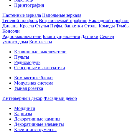
Принтография
Настенные зеркала
Напольные зеркала
Теневой профиль
Встраиваемый профиль
Накладной профиль
Диваны
Кресла
Стулья
Пуфы, банкетки
Столы
Комоды
Тумбы
Консоли
Радиовыключатели
Блоки управления
Датчики
Сервер
умного дома
Комплекты
Клавишные выключатели
Пульты
Радиомодуль
Сенсорные выключатели
Компактные блоки
Модульная система
Умная розетка
Интерьерный декор
Фасадный декор
Молдинги
Карнизы
Декоративные камины
Декоративные элементы
Клеи и инструменты