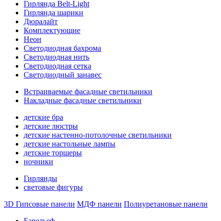
Гирлянда Belt-Light
Гирлянда шарики
Дюралайт
Комплектующие
Неон
Светодиодная бахрома
Светодиодная нить
Светодиодная сетка
Светодиодный занавес
Встраиваемые фасадные светильники
Накладные фасадные светильники
детские бра
детские люстры
детские настенно-потолочные светильники
детские настольные лампы
детские торшеры
ночники
Гирлянды
световые фигуры
3D Гипсовые панели
МДФ панели
Полиуретановые панели
Барельеф