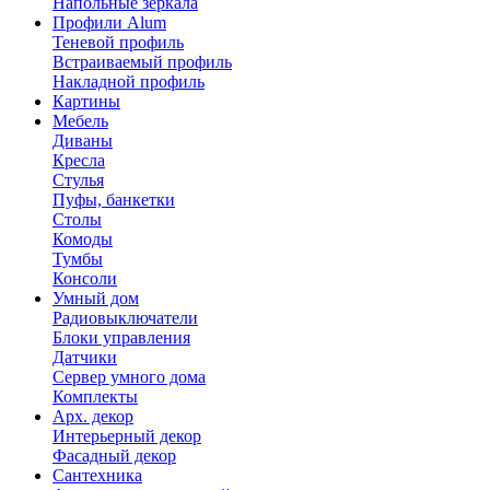
Напольные зеркала
Профили Alum
Теневой профиль
Встраиваемый профиль
Накладной профиль
Картины
Мебель
Диваны
Кресла
Стулья
Пуфы, банкетки
Столы
Комоды
Тумбы
Консоли
Умный дом
Радиовыключатели
Блоки управления
Датчики
Сервер умного дома
Комплекты
Арх. декор
Интерьерный декор
Фасадный декор
Сантехника