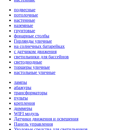
подвесные
потолочные
настенные
наземные
грунтовые
фонарные столбы
Гирлянды уличные
на солнечных батарейках
с датчиком движения
светильники для бассейнов
светодиодные
торшеры уличные
настольные уличные
лампы
абажуры
трансформаторы
пульты
крепления
диммеры
WIFI модуль
Датчики движения и освещения
Панель управления
Уходовые средства для светильников