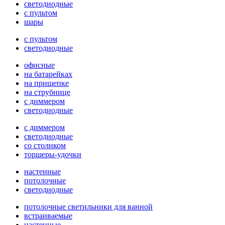
светодиодные
с пультом
шары
с пультом
светодиодные
офисные
на батарейках
на прищепке
на струбнице
с диммером
светодиодные
с диммером
светодиодные
со столиком
торшеры-удочки
настенные
потолочные
светодиодные
потолочные светильники для ванной
встраиваемые
настенные