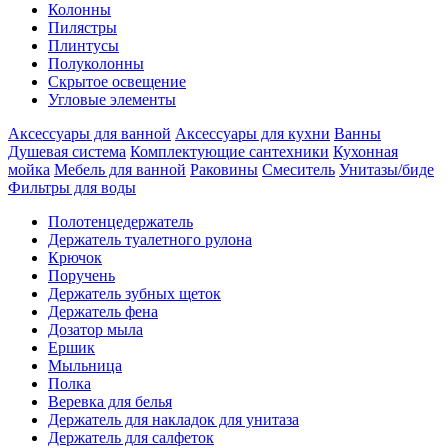
Колонны
Пилястры
Плинтусы
Полуколонны
Скрытое освещение
Угловые элементы
Аксессуары для ванной
Аксессуары для кухни
Ванны
Душевая система
Комплектующие сантехники
Кухонная
мойка
Мебель для ванной
Раковины
Смеситель
Унитазы/биде
Фильтры для воды
Полотенцедержатель
Держатель туалетного рулона
Крючок
Поручень
Держатель зубных щеток
Держатель фена
Дозатор мыла
Eршик
Мыльница
Полка
Веревка для белья
Держатель для накладок для унитаза
Держатель для салфеток