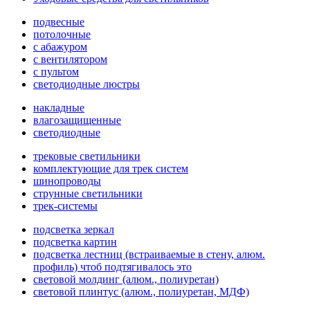
подвесные
потолочные
с абажуром
с вентилятором
с пультом
светодиодные люстры
накладные
влагозащищенные
светодиодные
трековые светильники
комплектующие для трек систем
шинопроводы
струнные светильники
трек-системы
подсветка зеркал
подсветка картин
подсветка лестниц (встраиваемые в стену, алюм.
профиль) чтоб подтягивалось это
световой молдинг (алюм., полиуретан)
световой плинтус (алюм., полиуретан, МДФ)