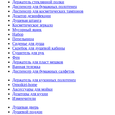
Держатель стеклянной полки
Диспенсер для бумажных полотенец
Диспенсер для косметических тампонов
Дозатор дезинфекции
Душевая штанга
Косметическое зеркало
Мусорный ящик
Набор
Пепельница
Сиденье для душа
Скребок для душевой кабины
Сушитель для рук
Фен
Держатель для пласт мешков
Ванная тележка
Диспенсер для бумажных салфеток
Держатель для кухонных полотенец
Omoikiri-home
Аксессуары для мойки
Дозаторы для кухни
Изменчители
Душевая дверь
Душевой поддон