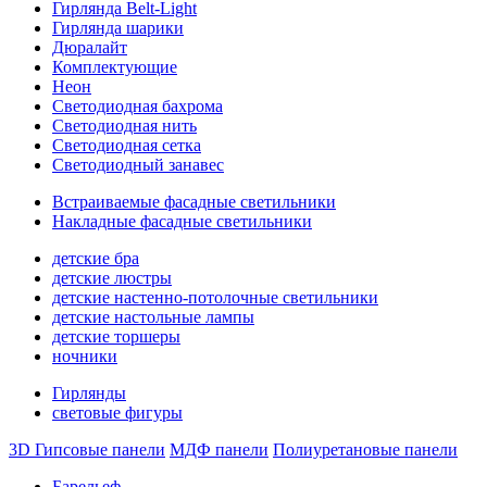
Гирлянда Belt-Light
Гирлянда шарики
Дюралайт
Комплектующие
Неон
Светодиодная бахрома
Светодиодная нить
Светодиодная сетка
Светодиодный занавес
Встраиваемые фасадные светильники
Накладные фасадные светильники
детские бра
детские люстры
детские настенно-потолочные светильники
детские настольные лампы
детские торшеры
ночники
Гирлянды
световые фигуры
3D Гипсовые панели
МДФ панели
Полиуретановые панели
Барельеф