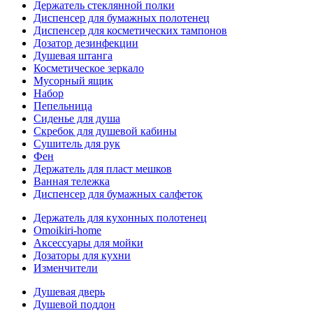
Держатель стеклянной полки
Диспенсер для бумажных полотенец
Диспенсер для косметических тампонов
Дозатор дезинфекции
Душевая штанга
Косметическое зеркало
Мусорный ящик
Набор
Пепельница
Сиденье для душа
Скребок для душевой кабины
Сушитель для рук
Фен
Держатель для пласт мешков
Ванная тележка
Диспенсер для бумажных салфеток
Держатель для кухонных полотенец
Omoikiri-home
Аксессуары для мойки
Дозаторы для кухни
Изменчители
Душевая дверь
Душевой поддон