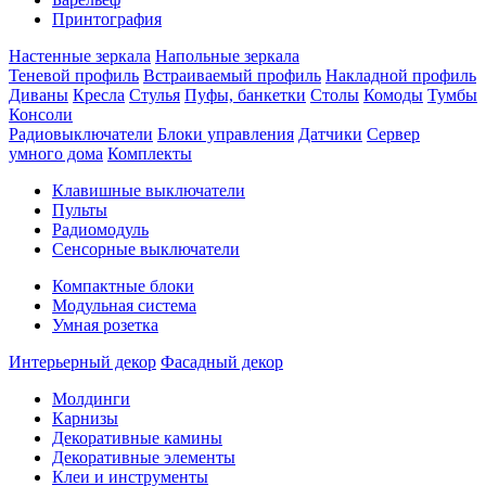
Принтография
Настенные зеркала
Напольные зеркала
Теневой профиль
Встраиваемый профиль
Накладной профиль
Диваны
Кресла
Стулья
Пуфы, банкетки
Столы
Комоды
Тумбы
Консоли
Радиовыключатели
Блоки управления
Датчики
Сервер
умного дома
Комплекты
Клавишные выключатели
Пульты
Радиомодуль
Сенсорные выключатели
Компактные блоки
Модульная система
Умная розетка
Интерьерный декор
Фасадный декор
Молдинги
Карнизы
Декоративные камины
Декоративные элементы
Клеи и инструменты