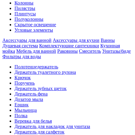
Колонны
Пилястры
Плинтусы
Полуколонны
Скрытое освещение
Угловые элементы
Аксессуары для ванной
Аксессуары для кухни
Ванны
Душевая система
Комплектующие сантехники
Кухонная
мойка
Мебель для ванной
Раковины
Смеситель
Унитазы/биде
Фильтры для воды
Полотенцедержатель
Держатель туалетного рулона
Крючок
Поручень
Держатель зубных щеток
Держатель фена
Дозатор мыла
Eршик
Мыльница
Полка
Веревка для белья
Держатель для накладок для унитаза
Держатель для салфеток