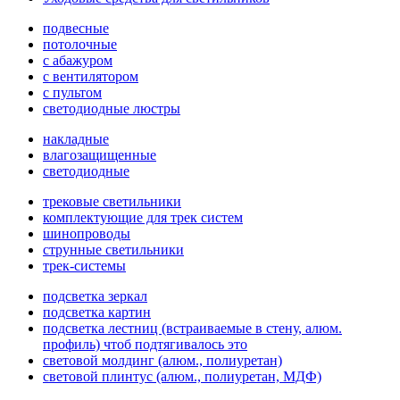
подвесные
потолочные
с абажуром
с вентилятором
с пультом
светодиодные люстры
накладные
влагозащищенные
светодиодные
трековые светильники
комплектующие для трек систем
шинопроводы
струнные светильники
трек-системы
подсветка зеркал
подсветка картин
подсветка лестниц (встраиваемые в стену, алюм.
профиль) чтоб подтягивалось это
световой молдинг (алюм., полиуретан)
световой плинтус (алюм., полиуретан, МДФ)