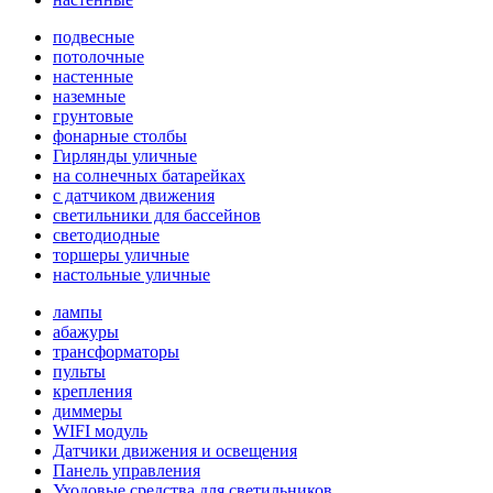
подвесные
потолочные
настенные
наземные
грунтовые
фонарные столбы
Гирлянды уличные
на солнечных батарейках
с датчиком движения
светильники для бассейнов
светодиодные
торшеры уличные
настольные уличные
лампы
абажуры
трансформаторы
пульты
крепления
диммеры
WIFI модуль
Датчики движения и освещения
Панель управления
Уходовые средства для светильников