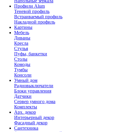
Напольные зеркала
Профили Alum
Теневой профиль
Встраиваемый профиль
Накладной профиль
Картины
Мебель
Диваны
Кресла
Стулья
Пуфы, банкетки
Столы
Комоды
Тумбы
Консоли
Умный дом
Радиовыключатели
Блоки управления
Датчики
Сервер умного дома
Комплекты
Арх. декор
Интерьерный декор
Фасадный декор
Сантехника