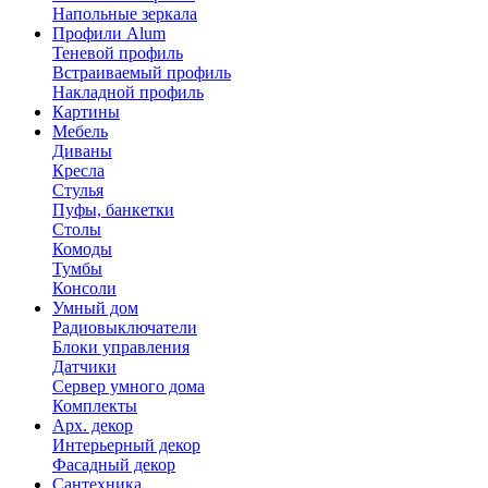
Напольные зеркала
Профили Alum
Теневой профиль
Встраиваемый профиль
Накладной профиль
Картины
Мебель
Диваны
Кресла
Стулья
Пуфы, банкетки
Столы
Комоды
Тумбы
Консоли
Умный дом
Радиовыключатели
Блоки управления
Датчики
Сервер умного дома
Комплекты
Арх. декор
Интерьерный декор
Фасадный декор
Сантехника