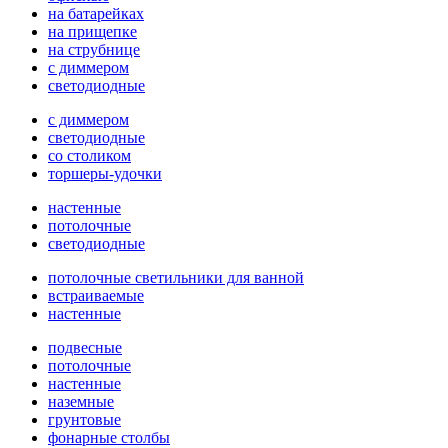
на батарейках
на прищепке
на струбнице
с диммером
светодиодные
с диммером
светодиодные
со столиком
торшеры-удочки
настенные
потолочные
светодиодные
потолочные светильники для ванной
встраиваемые
настенные
подвесные
потолочные
настенные
наземные
грунтовые
фонарные столбы