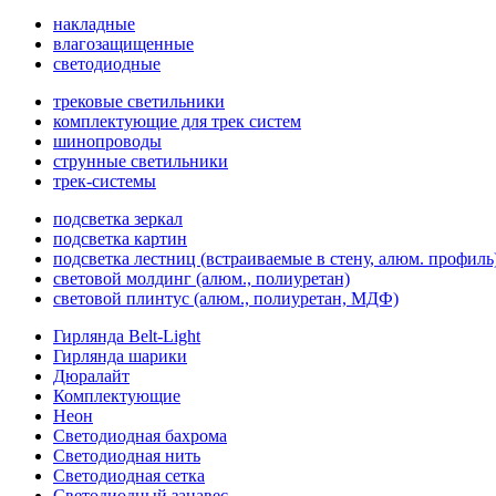
накладные
влагозащищенные
светодиодные
трековые светильники
комплектующие для трек систем
шинопроводы
струнные светильники
трек-системы
подсветка зеркал
подсветка картин
подсветка лестниц (встраиваемые в стену, алюм. профиль
световой молдинг (алюм., полиуретан)
световой плинтус (алюм., полиуретан, МДФ)
Гирлянда Belt-Light
Гирлянда шарики
Дюралайт
Комплектующие
Неон
Светодиодная бахрома
Светодиодная нить
Светодиодная сетка
Светодиодный занавес