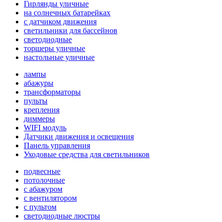
Гирлянды уличные
на солнечных батарейках
с датчиком движения
светильники для бассейнов
светодиодные
торшеры уличные
настольные уличные
лампы
абажуры
трансформаторы
пульты
крепления
диммеры
WIFI модуль
Датчики движения и освещения
Панель управления
Уходовые средства для светильников
подвесные
потолочные
с абажуром
с вентилятором
с пультом
светодиодные люстры