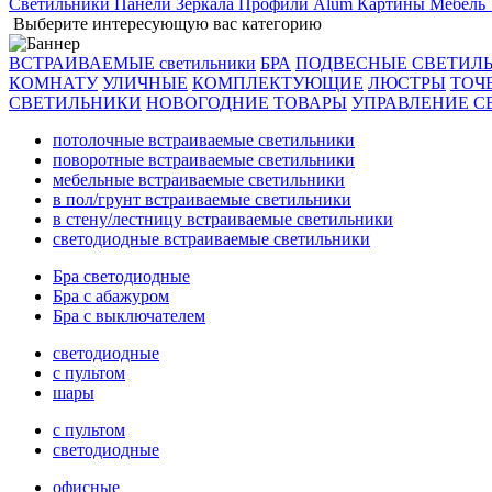
Светильники
Панели
Зеркала
Профили Alum
Картины
Мебель
Выберите интересующую вас категорию
ВСТРАИВАЕМЫЕ светильники
БРА
ПОДВЕСНЫЕ СВЕТИЛ
КОМНАТУ
УЛИЧНЫЕ
КОМПЛЕКТУЮЩИЕ
ЛЮСТРЫ
ТОЧ
СВЕТИЛЬНИКИ
НОВОГОДНИЕ ТОВАРЫ
УПРАВЛЕНИЕ С
потолочные встраиваемые светильники
поворотные встраиваемые светильники
мебельные встраиваемые светильники
в пол/грунт встраиваемые светильники
в стену/лестницу встраиваемые светильники
светодиодные встраиваемые светильники
Бра светодиодные
Бра с абажуром
Бра с выключателем
светодиодные
с пультом
шары
с пультом
светодиодные
офисные