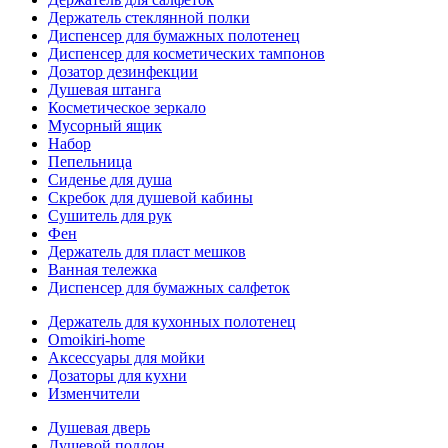
Держатель стеклянной полки
Диспенсер для бумажных полотенец
Диспенсер для косметических тампонов
Дозатор дезинфекции
Душевая штанга
Косметическое зеркало
Мусорный ящик
Набор
Пепельница
Сиденье для душа
Скребок для душевой кабины
Сушитель для рук
Фен
Держатель для пласт мешков
Ванная тележка
Диспенсер для бумажных салфеток
Держатель для кухонных полотенец
Omoikiri-home
Аксессуары для мойки
Дозаторы для кухни
Изменчители
Душевая дверь
Душевой поддон