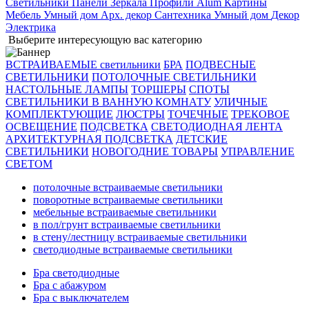
Светильники
Панели
Зеркала
Профили Alum
Картины
Мебель
Умный дом
Арх. декор
Сантехника
Умный дом
Декор
Электрика
Выберите интересующую вас категорию
ВСТРАИВАЕМЫЕ светильники
БРА
ПОДВЕСНЫЕ
СВЕТИЛЬНИКИ
ПОТОЛОЧНЫЕ СВЕТИЛЬНИКИ
НАСТОЛЬНЫЕ ЛАМПЫ
ТОРШЕРЫ
СПОТЫ
СВЕТИЛЬНИКИ В ВАННУЮ КОМНАТУ
УЛИЧНЫЕ
КОМПЛЕКТУЮЩИЕ
ЛЮСТРЫ
ТОЧЕЧНЫЕ
ТРЕКОВОЕ
ОСВЕЩЕНИЕ
ПОДСВЕТКА
СВЕТОДИОДНАЯ ЛЕНТА
АРХИТЕКТУРНАЯ ПОДСВЕТКА
ДЕТСКИЕ
СВЕТИЛЬНИКИ
НОВОГОДНИЕ ТОВАРЫ
УПРАВЛЕНИЕ
СВЕТОМ
потолочные встраиваемые светильники
поворотные встраиваемые светильники
мебельные встраиваемые светильники
в пол/грунт встраиваемые светильники
в стену/лестницу встраиваемые светильники
светодиодные встраиваемые светильники
Бра светодиодные
Бра с абажуром
Бра с выключателем