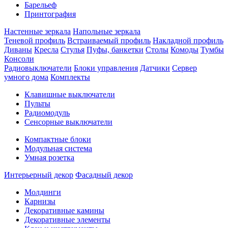
Барельеф
Принтография
Настенные зеркала
Напольные зеркала
Теневой профиль
Встраиваемый профиль
Накладной профиль
Диваны
Кресла
Стулья
Пуфы, банкетки
Столы
Комоды
Тумбы
Консоли
Радиовыключатели
Блоки управления
Датчики
Сервер
умного дома
Комплекты
Клавишные выключатели
Пульты
Радиомодуль
Сенсорные выключатели
Компактные блоки
Модульная система
Умная розетка
Интерьерный декор
Фасадный декор
Молдинги
Карнизы
Декоративные камины
Декоративные элементы