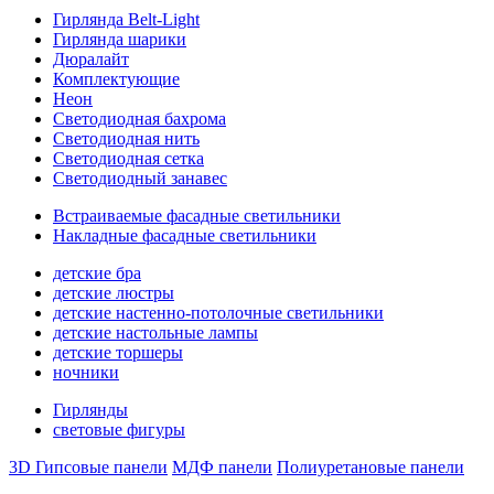
Гирлянда Belt-Light
Гирлянда шарики
Дюралайт
Комплектующие
Неон
Светодиодная бахрома
Светодиодная нить
Светодиодная сетка
Светодиодный занавес
Встраиваемые фасадные светильники
Накладные фасадные светильники
детские бра
детские люстры
детские настенно-потолочные светильники
детские настольные лампы
детские торшеры
ночники
Гирлянды
световые фигуры
3D Гипсовые панели
МДФ панели
Полиуретановые панели