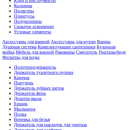
Клеи и инструменты
Колонны
Пилястры
Плинтусы
Полуколонны
Скрытое освещение
Угловые элементы
Аксессуары для ванной
Аксессуары для кухни
Ванны
Душевая система
Комплектующие сантехники
Кухонная
мойка
Мебель для ванной
Раковины
Смеситель
Унитазы/биде
Фильтры для воды
Полотенцедержатель
Держатель туалетного рулона
Крючок
Поручень
Держатель зубных щеток
Держатель фена
Дозатор мыла
Eршик
Мыльница
Полка
Веревка для белья
Держатель для накладок для унитаза
Держатель для салфеток