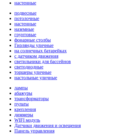
настенные
подвесные
потолочные
настенные
наземные
грунтовые
фонарные столбы
Гирлянды уличные
на солнечных батарейках
с датчиком движения
светильники для бассейнов
светодиодные
торшеры уличные
настольные уличные
лампы
абажуры
трансформаторы
пульты
крепления
диммеры
WIFI модуль
Датчики движения и освещения
Панель управления