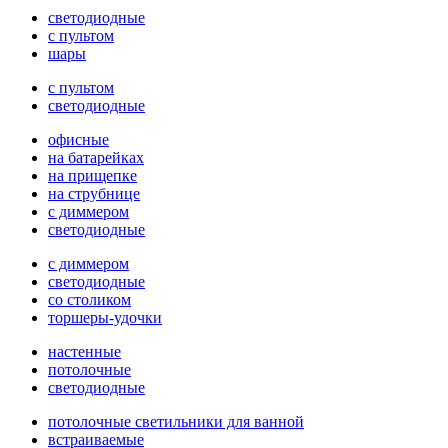
светодиодные
с пультом
шары
с пультом
светодиодные
офисные
на батарейках
на прищепке
на струбнице
с диммером
светодиодные
с диммером
светодиодные
со столиком
торшеры-удочки
настенные
потолочные
светодиодные
потолочные светильники для ванной
встраиваемые