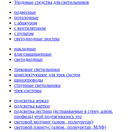
Уходовые средства для светильников
подвесные
потолочные
с абажуром
с вентилятором
с пультом
светодиодные люстры
накладные
влагозащищенные
светодиодные
трековые светильники
комплектующие для трек систем
шинопроводы
струнные светильники
трек-системы
подсветка зеркал
подсветка картин
подсветка лестниц (встраиваемые в стену, алюм.
профиль) чтоб подтягивалось это
световой молдинг (алюм., полиуретан)
световой плинтус (алюм., полиуретан, МДФ)