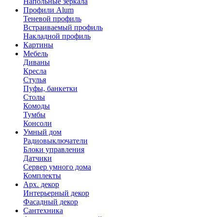
Напольные зеркала
Профили Alum
Теневой профиль
Встраиваемый профиль
Накладной профиль
Картины
Мебель
Диваны
Кресла
Стулья
Пуфы, банкетки
Столы
Комоды
Тумбы
Консоли
Умный дом
Радиовыключатели
Блоки управления
Датчики
Сервер умного дома
Комплекты
Арх. декор
Интерьерный декор
Фасадный декор
Сантехника