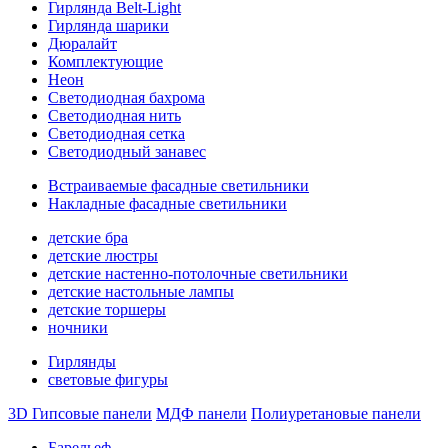
Гирлянда Belt-Light
Гирлянда шарики
Дюралайт
Комплектующие
Неон
Светодиодная бахрома
Светодиодная нить
Светодиодная сетка
Светодиодный занавес
Встраиваемые фасадные светильники
Накладные фасадные светильники
детские бра
детские люстры
детские настенно-потолочные светильники
детские настольные лампы
детские торшеры
ночники
Гирлянды
световые фигуры
3D Гипсовые панели
МДФ панели
Полиуретановые панели
Барельеф