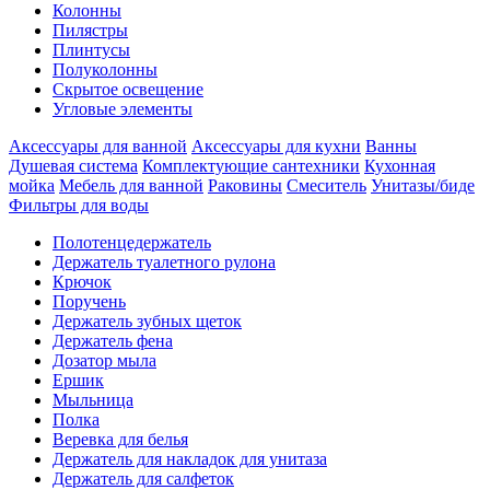
Колонны
Пилястры
Плинтусы
Полуколонны
Скрытое освещение
Угловые элементы
Аксессуары для ванной
Аксессуары для кухни
Ванны
Душевая система
Комплектующие сантехники
Кухонная
мойка
Мебель для ванной
Раковины
Смеситель
Унитазы/биде
Фильтры для воды
Полотенцедержатель
Держатель туалетного рулона
Крючок
Поручень
Держатель зубных щеток
Держатель фена
Дозатор мыла
Eршик
Мыльница
Полка
Веревка для белья
Держатель для накладок для унитаза
Держатель для салфеток