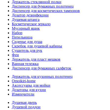
Держатель стеклянной полки
Диспенсер для бумажных полотенец
Диспенсер для косметических тампонов
Дозатор дезинфекции
Душевая штанга
Косметическое зеркало
Мусорный ящик
Набор
Пепельница
Сиденье для душа
Скребок для душевой кабины
Сушитель для рук
Фен
Держатель для пласт мешков
Ванная тележка
Диспенсер для бумажных салфеток
Держатель для кухонных полотенец
Omoikiri-home
Аксессуары для мойки
Дозаторы для кухни
Изменчители
Душевая дверь
Душевой поддон