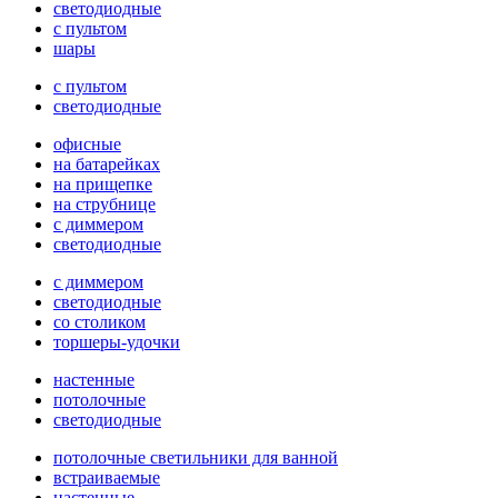
светодиодные
с пультом
шары
с пультом
светодиодные
офисные
на батарейках
на прищепке
на струбнице
с диммером
светодиодные
с диммером
светодиодные
со столиком
торшеры-удочки
настенные
потолочные
светодиодные
потолочные светильники для ванной
встраиваемые
настенные