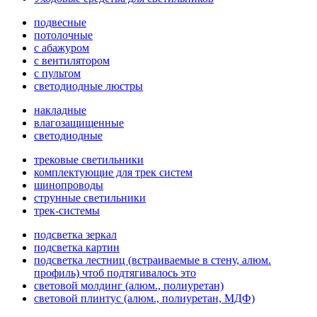
подвесные
потолочные
с абажуром
с вентилятором
с пультом
светодиодные люстры
накладные
влагозащищенные
светодиодные
трековые светильники
комплектующие для трек систем
шинопроводы
струнные светильники
трек-системы
подсветка зеркал
подсветка картин
подсветка лестниц (встраиваемые в стену, алюм.
профиль) чтоб подтягивалось это
световой молдинг (алюм., полиуретан)
световой плинтус (алюм., полиуретан, МДФ)