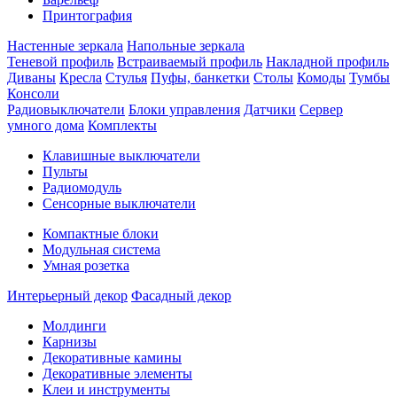
Принтография
Настенные зеркала
Напольные зеркала
Теневой профиль
Встраиваемый профиль
Накладной профиль
Диваны
Кресла
Стулья
Пуфы, банкетки
Столы
Комоды
Тумбы
Консоли
Радиовыключатели
Блоки управления
Датчики
Сервер
умного дома
Комплекты
Клавишные выключатели
Пульты
Радиомодуль
Сенсорные выключатели
Компактные блоки
Модульная система
Умная розетка
Интерьерный декор
Фасадный декор
Молдинги
Карнизы
Декоративные камины
Декоративные элементы
Клеи и инструменты