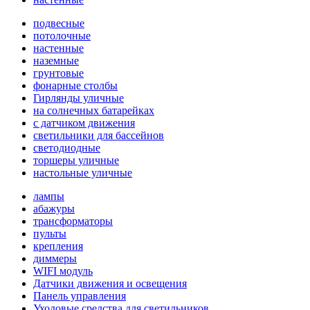
подвесные
потолочные
настенные
наземные
грунтовые
фонарные столбы
Гирлянды уличные
на солнечных батарейках
с датчиком движения
светильники для бассейнов
светодиодные
торшеры уличные
настольные уличные
лампы
абажуры
трансформаторы
пульты
крепления
диммеры
WIFI модуль
Датчики движения и освещения
Панель управления
Уходовые средства для светильников