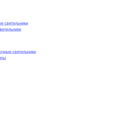
е светильники
ветильники
лочные светильники
мпы