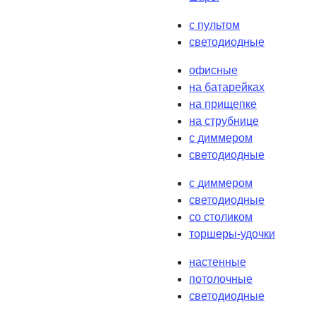
с пультом
светодиодные
офисные
на батарейках
на прищепке
на струбнице
с диммером
светодиодные
с диммером
светодиодные
со столиком
торшеры-удочки
настенные
потолочные
светодиодные