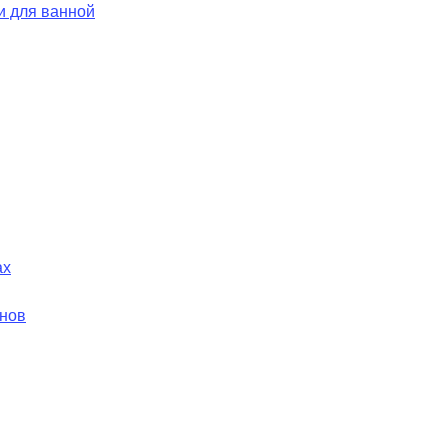
и для ванной
ах
йнов