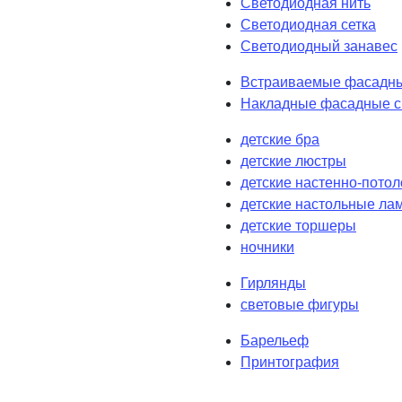
Светодиодная нить
Светодиодная сетка
Светодиодный занавес
Встраиваемые фасадны
Накладные фасадные с
детские бра
детские люстры
детские настенно-пото
детские настольные ла
детские торшеры
ночники
Гирлянды
световые фигуры
Барельеф
Принтография