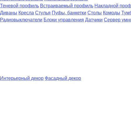
Теневой профиль
Встраиваемый профиль
Накладной про
Диваны
Кресла
Стулья
Пуфы, банкетки
Столы
Комоды
Тум
Радиовыключатели
Блоки управления
Датчики
Сервер умн
Интерьерный декор
Фасадный декор