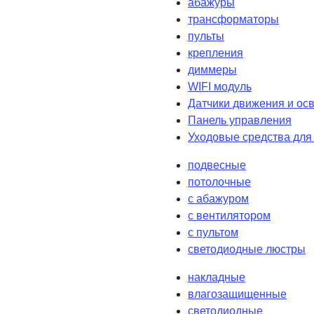
абажуры
трансформаторы
пульты
крепления
диммеры
WIFI модуль
Датчики движения и ос
Панель управления
Уходовые средства для
подвесные
потолочные
с абажуром
с вентилятором
с пультом
светодиодные люстры
накладные
влагозащищенные
светодиодные