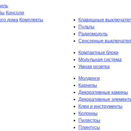
филь
бы
Консоли
ого дома
Комплекты
Клавишные выключате
Пульты
Радиомодуль
Сенсорные выключател
Компактные блоки
Модульная система
Умная розетка
Молдинги
Карнизы
Декоративные камины
Декоративные элемент
Клеи и инструменты
Колонны
Пилястры
Плинтусы