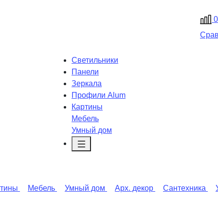
0
Сра
Светильники
Панели
Зеркала
Профили Alum
Картины
Мебель
Умный дом
ртины
Мебель
Умный дом
Арх. декор
Сантехника