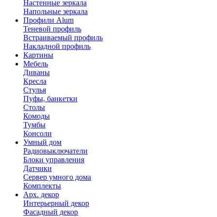
Настенные зеркала
Напольные зеркала
Профили Alum
Теневой профиль
Встраиваемый профиль
Накладной профиль
Картины
Мебель
Диваны
Кресла
Стулья
Пуфы, банкетки
Столы
Комоды
Тумбы
Консоли
Умный дом
Радиовыключатели
Блоки управления
Датчики
Сервер умного дома
Комплекты
Арх. декор
Интерьерный декор
Фасадный декор