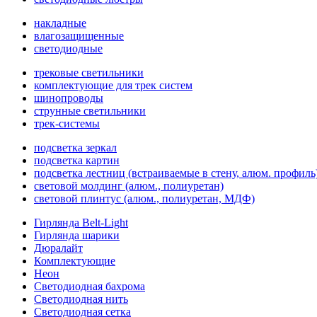
накладные
влагозащищенные
светодиодные
трековые светильники
комплектующие для трек систем
шинопроводы
струнные светильники
трек-системы
подсветка зеркал
подсветка картин
подсветка лестниц (встраиваемые в стену, алюм. профиль
световой молдинг (алюм., полиуретан)
световой плинтус (алюм., полиуретан, МДФ)
Гирлянда Belt-Light
Гирлянда шарики
Дюралайт
Комплектующие
Неон
Светодиодная бахрома
Светодиодная нить
Светодиодная сетка