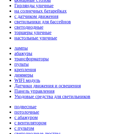
фонарные столбы
Гирлянды уличные
на солнечных батарейках
с датчиком движения
светильники для бассейнов
светодиодные
торшеры уличные
настольные уличные
лампы
абажуры
трансформаторы
пульты
крепления
диммеры
WIFI модуль
Датчики движения и освещения
Панель управления
Уходовые средства для светильников
подвесные
потолочные
с абажуром
с вентилятором
с пультом
светодиодные люстры