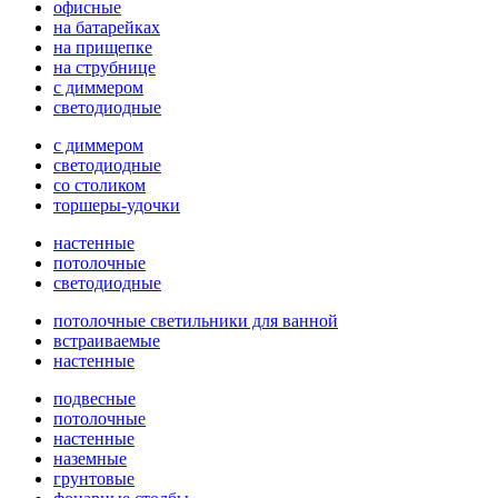
офисные
на батарейках
на прищепке
на струбнице
с диммером
светодиодные
с диммером
светодиодные
со столиком
торшеры-удочки
настенные
потолочные
светодиодные
потолочные светильники для ванной
встраиваемые
настенные
подвесные
потолочные
настенные
наземные
грунтовые