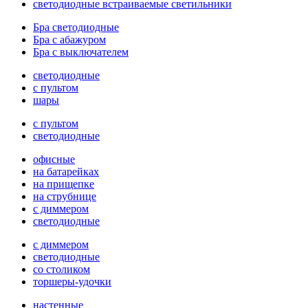
светодиодные встраиваемые светильники
Бра светодиодные
Бра с абажуром
Бра с выключателем
светодиодные
с пультом
шары
с пультом
светодиодные
офисные
на батарейках
на прищепке
на струбнице
с диммером
светодиодные
с диммером
светодиодные
со столиком
торшеры-удочки
настенные