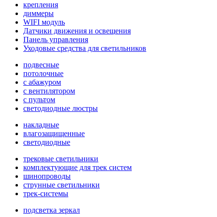
крепления
диммеры
WIFI модуль
Датчики движения и освещения
Панель управления
Уходовые средства для светильников
подвесные
потолочные
с абажуром
с вентилятором
с пультом
светодиодные люстры
накладные
влагозащищенные
светодиодные
трековые светильники
комплектующие для трек систем
шинопроводы
струнные светильники
трек-системы
подсветка зеркал