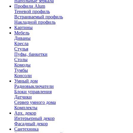
Напольные зеркала
Профили Alum
Теневой профиль
Встраиваемый профиль
Накладной профиль
Картины
Мебель
Диваны
Кресла
Стулья
Пуфы, банкетки
Столы
Комоды
Тумбы
Консоли
Умный дом
Радиовыключатели
Блоки управления
Датчики
Сервер умного дома
Комплекты
Арх. декор
Интерьерный декор
Фасадный декор
Сантехника