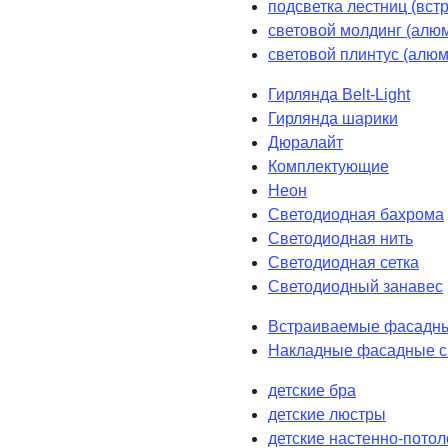
подсветка лестниц (вст
световой молдинг (алюм
световой плинтус (алюм
Гирлянда Belt-Light
Гирлянда шарики
Дюралайт
Комплектующие
Неон
Светодиодная бахрома
Светодиодная нить
Светодиодная сетка
Светодиодный занавес
Встраиваемые фасадны
Накладные фасадные с
детские бра
детские люстры
детские настенно-пото