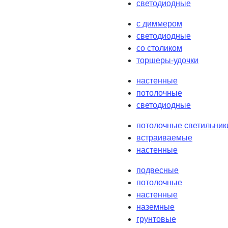
светодиодные
с диммером
светодиодные
со столиком
торшеры-удочки
настенные
потолочные
светодиодные
потолочные светильник
встраиваемые
настенные
подвесные
потолочные
настенные
наземные
грунтовые