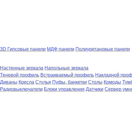
3D Гипсовые панели
МДФ панели
Полиуретановые панели
Настенные зеркала
Напольные зеркала
Теневой профиль
Встраиваемый профиль
Накладной про
Диваны
Кресла
Стулья
Пуфы, банкетки
Столы
Комоды
Тум
Радиовыключатели
Блоки управления
Датчики
Сервер умн