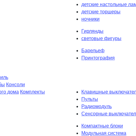
детские настольные ла
детские торшеры
ночники
Гирлянды
световые фигуры
Барельеф
Принтография
филь
бы
Консоли
ого дома
Комплекты
Клавишные выключате
Пульты
Радиомодуль
Сенсорные выключател
Компактные блоки
Модульная система