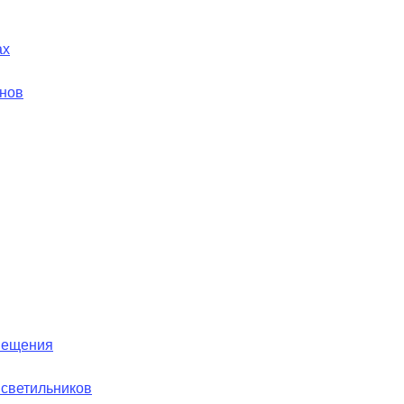
ах
йнов
вещения
 светильников