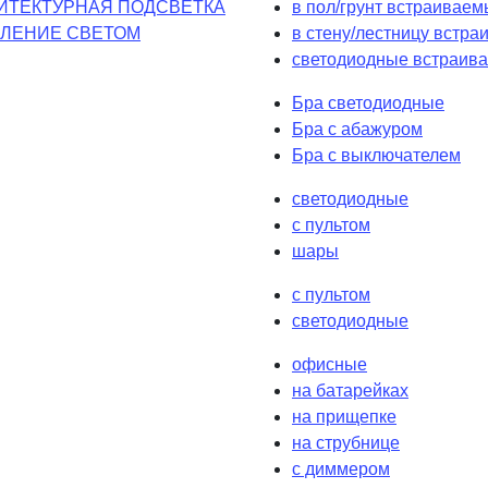
ИТЕКТУРНАЯ ПОДСВЕТКА
в пол/грунт встраиваем
ЛЕНИЕ СВЕТОМ
в стену/лестницу встр
светодиодные встраива
Бра светодиодные
Бра с абажуром
Бра с выключателем
светодиодные
с пультом
шары
с пультом
светодиодные
офисные
на батарейках
на прищепке
на струбнице
с диммером