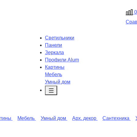
0
Сра
Светильники
Панели
Зеркала
Профили Alum
Картины
Мебель
Умный дом
ртины
Мебель
Умный дом
Арх. декор
Сантехника