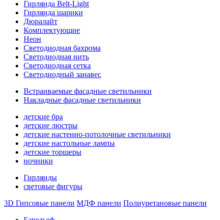
Гирлянда Belt-Light
Гирлянда шарики
Дюралайт
Комплектующие
Неон
Светодиодная бахрома
Светодиодная нить
Светодиодная сетка
Светодиодный занавес
Встраиваемые фасадные светильники
Накладные фасадные светильники
детские бра
детские люстры
детские настенно-потолочные светильники
детские настольные лампы
детские торшеры
ночники
Гирлянды
световые фигуры
3D Гипсовые панели
МДФ панели
Полиуретановые панели
Барельеф