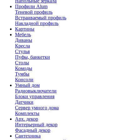
Напольные зеркала
Профили Alum
Теневой профиль
Встраиваемый профиль
Накладной профиль
Картины
Мебель
Диваны
Кресла
Стулья
Пуфы, банкетки
Столы
Комоды
Тумбы
Консоли
Умный дом
Радиовыключатели
Блоки управления
Датчики
Сервер умного дома
Комплекты
Арх. декор
Интерьерный декор
Фасадный декор
Сантехника