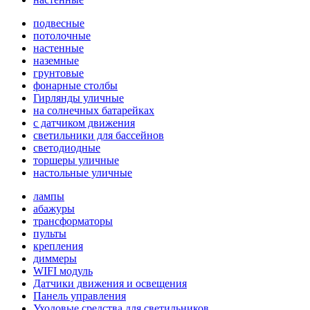
подвесные
потолочные
настенные
наземные
грунтовые
фонарные столбы
Гирлянды уличные
на солнечных батарейках
с датчиком движения
светильники для бассейнов
светодиодные
торшеры уличные
настольные уличные
лампы
абажуры
трансформаторы
пульты
крепления
диммеры
WIFI модуль
Датчики движения и освещения
Панель управления
Уходовые средства для светильников