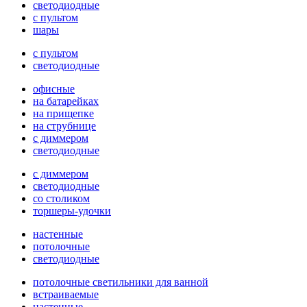
светодиодные
с пультом
шары
с пультом
светодиодные
офисные
на батарейках
на прищепке
на струбнице
с диммером
светодиодные
с диммером
светодиодные
со столиком
торшеры-удочки
настенные
потолочные
светодиодные
потолочные светильники для ванной
встраиваемые
настенные