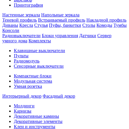
Принтография
Настенные зеркала
Напольные зеркала
Теневой профиль
Встраиваемый профиль
Накладной профиль
Диваны
Кресла
Стулья
Пуфы, банкетки
Столы
Комоды
Тумбы
Консоли
Радиовыключатели
Блоки управления
Датчики
Сервер
умного дома
Комплекты
Клавишные выключатели
Пульты
Радиомодуль
Сенсорные выключатели
Компактные блоки
Модульная система
Умная розетка
Интерьерный декор
Фасадный декор
Молдинги
Карнизы
Декоративные камины
Декоративные элементы
Клеи и инструменты