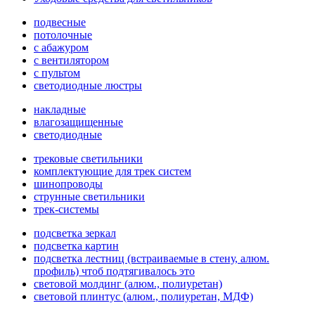
подвесные
потолочные
с абажуром
с вентилятором
с пультом
светодиодные люстры
накладные
влагозащищенные
светодиодные
трековые светильники
комплектующие для трек систем
шинопроводы
струнные светильники
трек-системы
подсветка зеркал
подсветка картин
подсветка лестниц (встраиваемые в стену, алюм.
профиль) чтоб подтягивалось это
световой молдинг (алюм., полиуретан)
световой плинтус (алюм., полиуретан, МДФ)