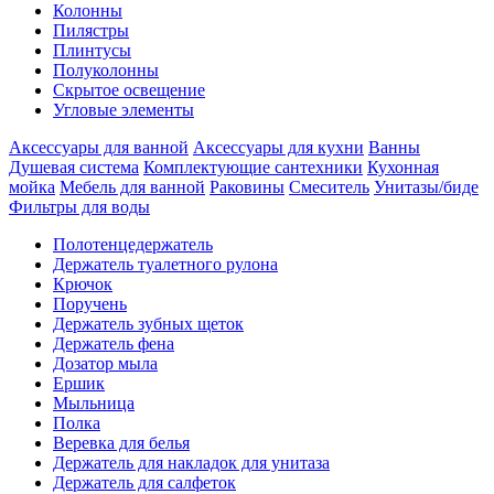
Колонны
Пилястры
Плинтусы
Полуколонны
Скрытое освещение
Угловые элементы
Аксессуары для ванной
Аксессуары для кухни
Ванны
Душевая система
Комплектующие сантехники
Кухонная
мойка
Мебель для ванной
Раковины
Смеситель
Унитазы/биде
Фильтры для воды
Полотенцедержатель
Держатель туалетного рулона
Крючок
Поручень
Держатель зубных щеток
Держатель фена
Дозатор мыла
Eршик
Мыльница
Полка
Веревка для белья
Держатель для накладок для унитаза
Держатель для салфеток