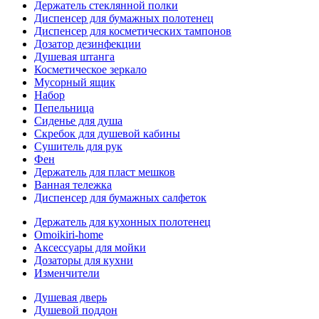
Держатель стеклянной полки
Диспенсер для бумажных полотенец
Диспенсер для косметических тампонов
Дозатор дезинфекции
Душевая штанга
Косметическое зеркало
Мусорный ящик
Набор
Пепельница
Сиденье для душа
Скребок для душевой кабины
Сушитель для рук
Фен
Держатель для пласт мешков
Ванная тележка
Диспенсер для бумажных салфеток
Держатель для кухонных полотенец
Omoikiri-home
Аксессуары для мойки
Дозаторы для кухни
Изменчители
Душевая дверь
Душевой поддон