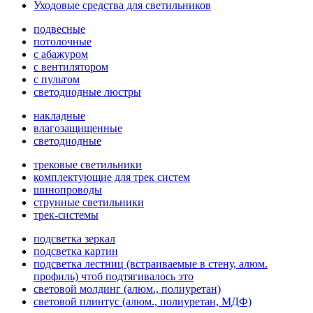
Уходовые средства для светильников
подвесные
потолочные
с абажуром
с вентилятором
с пультом
светодиодные люстры
накладные
влагозащищенные
светодиодные
трековые светильники
комплектующие для трек систем
шинопроводы
струнные светильники
трек-системы
подсветка зеркал
подсветка картин
подсветка лестниц (встраиваемые в стену, алюм.
профиль) чтоб подтягивалось это
световой молдинг (алюм., полиуретан)
световой плинтус (алюм., полиуретан, МДФ)