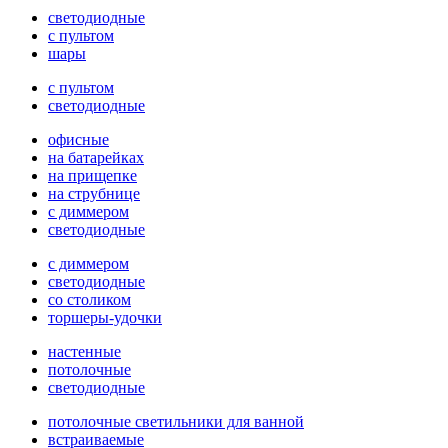
светодиодные
с пультом
шары
с пультом
светодиодные
офисные
на батарейках
на прищепке
на струбнице
с диммером
светодиодные
с диммером
светодиодные
со столиком
торшеры-удочки
настенные
потолочные
светодиодные
потолочные светильники для ванной
встраиваемые