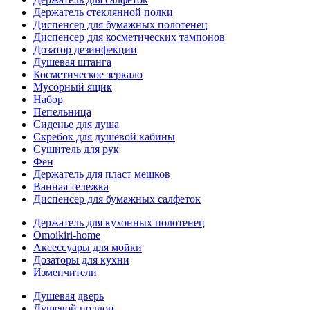
Держатель стеклянной полки
Диспенсер для бумажных полотенец
Диспенсер для косметических тампонов
Дозатор дезинфекции
Душевая штанга
Косметическое зеркало
Мусорный ящик
Набор
Пепельница
Сиденье для душа
Скребок для душевой кабины
Сушитель для рук
Фен
Держатель для пласт мешков
Ванная тележка
Диспенсер для бумажных салфеток
Держатель для кухонных полотенец
Omoikiri-home
Аксессуары для мойки
Дозаторы для кухни
Изменчители
Душевая дверь
Душевой поддон