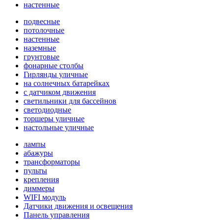
настенные
подвесные
потолочные
настенные
наземные
грунтовые
фонарные столбы
Гирлянды уличные
на солнечных батарейках
с датчиком движения
светильники для бассейнов
светодиодные
торшеры уличные
настольные уличные
лампы
абажуры
трансформаторы
пульты
крепления
диммеры
WIFI модуль
Датчики движения и освещения
Панель управления