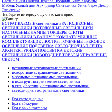
Светильники
Панели
Зеркала
Профили Alum
Картины
Мебель
Умный дом
Арх. декор
Сантехника
Умный дом
Декор
Электрика
Выберите интересующую вас категорию
ВСТРАИВАЕМЫЕ светильники
БРА
ПОДВЕСНЫЕ
СВЕТИЛЬНИКИ
ПОТОЛОЧНЫЕ СВЕТИЛЬНИКИ
НАСТОЛЬНЫЕ ЛАМПЫ
ТОРШЕРЫ
СПОТЫ
СВЕТИЛЬНИКИ В ВАННУЮ КОМНАТУ
УЛИЧНЫЕ
КОМПЛЕКТУЮЩИЕ
ЛЮСТРЫ
ТОЧЕЧНЫЕ
ТРЕКОВОЕ
ОСВЕЩЕНИЕ
ПОДСВЕТКА
СВЕТОДИОДНАЯ ЛЕНТА
АРХИТЕКТУРНАЯ ПОДСВЕТКА
ДЕТСКИЕ
СВЕТИЛЬНИКИ
НОВОГОДНИЕ ТОВАРЫ
УПРАВЛЕНИЕ
СВЕТОМ
потолочные встраиваемые светильники
поворотные встраиваемые светильники
мебельные встраиваемые светильники
в пол/грунт встраиваемые светильники
в стену/лестницу встраиваемые светильники
светодиодные встраиваемые светильники
Бра светодиодные
Бра с абажуром
Бра с выключателем