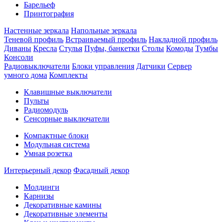
Барельеф
Принтография
Настенные зеркала
Напольные зеркала
Теневой профиль
Встраиваемый профиль
Накладной профиль
Диваны
Кресла
Стулья
Пуфы, банкетки
Столы
Комоды
Тумбы
Консоли
Радиовыключатели
Блоки управления
Датчики
Сервер
умного дома
Комплекты
Клавишные выключатели
Пульты
Радиомодуль
Сенсорные выключатели
Компактные блоки
Модульная система
Умная розетка
Интерьерный декор
Фасадный декор
Молдинги
Карнизы
Декоративные камины
Декоративные элементы