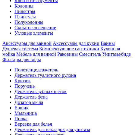
Клеи и инструменты
Колонны
Пилястры
Плинтусы
Полуколонны
Скрытое освещение
Угловые элементы
Аксессуары для ванной
Аксессуары для кухни
Ванны
Душевая система
Комплектующие сантехники
Кухонная
мойка
Мебель для ванной
Раковины
Смеситель
Унитазы/биде
Фильтры для воды
Полотенцедержатель
Держатель туалетного рулона
Крючок
Поручень
Держатель зубных щеток
Держатель фена
Дозатор мыла
Eршик
Мыльница
Полка
Веревка для белья
Держатель для накладок для унитаза
Держатель для салфеток