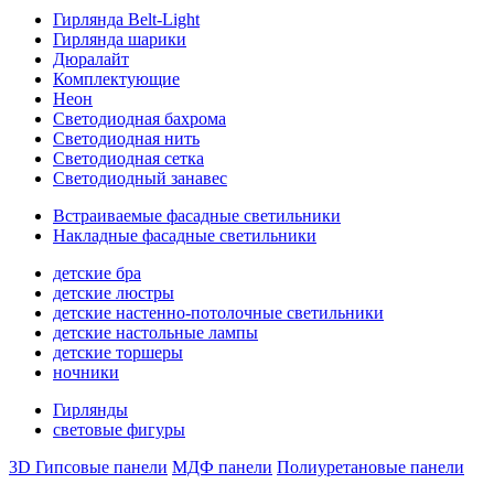
Гирлянда Belt-Light
Гирлянда шарики
Дюралайт
Комплектующие
Неон
Светодиодная бахрома
Светодиодная нить
Светодиодная сетка
Светодиодный занавес
Встраиваемые фасадные светильники
Накладные фасадные светильники
детские бра
детские люстры
детские настенно-потолочные светильники
детские настольные лампы
детские торшеры
ночники
Гирлянды
световые фигуры
3D Гипсовые панели
МДФ панели
Полиуретановые панели