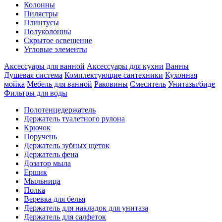
Колонны
Пилястры
Плинтусы
Полуколонны
Скрытое освещение
Угловые элементы
Аксессуары для ванной
Аксессуары для кухни
Ванны
Душевая система
Комплектующие сантехники
Кухонная
мойка
Мебель для ванной
Раковины
Смеситель
Унитазы/биде
Фильтры для воды
Полотенцедержатель
Держатель туалетного рулона
Крючок
Поручень
Держатель зубных щеток
Держатель фена
Дозатор мыла
Eршик
Мыльница
Полка
Веревка для белья
Держатель для накладок для унитаза
Держатель для салфеток