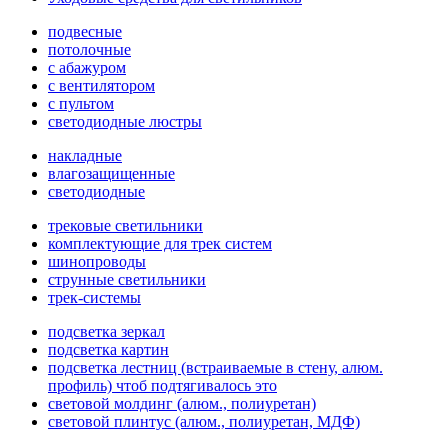
подвесные
потолочные
с абажуром
с вентилятором
с пультом
светодиодные люстры
накладные
влагозащищенные
светодиодные
трековые светильники
комплектующие для трек систем
шинопроводы
струнные светильники
трек-системы
подсветка зеркал
подсветка картин
подсветка лестниц (встраиваемые в стену, алюм.
профиль) чтоб подтягивалось это
световой молдинг (алюм., полиуретан)
световой плинтус (алюм., полиуретан, МДФ)