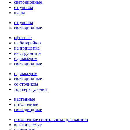
светодиодные
с пультом
шары
с пультом
светодиодные
офисные
на батарейках
на прищепке
на струбнице
с диммером
светодиодные
с диммером
светодиодные
со столиком
торшеры-удочки
настенные
потолочные
светодиодные
потолочные светильники для ванной
встраиваемые
настенные