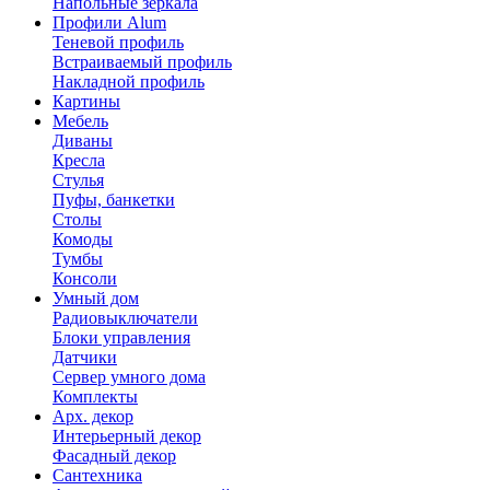
Напольные зеркала
Профили Alum
Теневой профиль
Встраиваемый профиль
Накладной профиль
Картины
Мебель
Диваны
Кресла
Стулья
Пуфы, банкетки
Столы
Комоды
Тумбы
Консоли
Умный дом
Радиовыключатели
Блоки управления
Датчики
Сервер умного дома
Комплекты
Арх. декор
Интерьерный декор
Фасадный декор
Сантехника