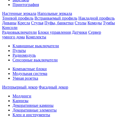
Принтография
Настенные зеркала
Напольные зеркала
Теневой профиль
Встраиваемый профиль
Накладной профиль
Диваны
Кресла
Стулья
Пуфы, банкетки
Столы
Комоды
Тумбы
Консоли
Радиовыключатели
Блоки управления
Датчики
Сервер
умного дома
Комплекты
Клавишные выключатели
Пульты
Радиомодуль
Сенсорные выключатели
Компактные блоки
Модульная система
Умная розетка
Интерьерный декор
Фасадный декор
Молдинги
Карнизы
Декоративные камины
Декоративные элементы
Клеи и инструменты