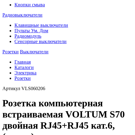
Кнопки смыва
Радиовыключатели
Клавишные выключатели
Пульты Ум. Дом
Радиомодуль
Сенсорные выключатели
Розетки
Выключатели
Главная
Каталоги
Электрика
Розетки
Артикул
VLS060206
Розетка компьютерная
встраиваемая VOLTUM S70
двойная RJ45+RJ45 кат.6,