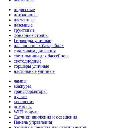
подвесные
потолочные
настенные
наземные
грунтовые
фонарные столбы
Гирлянды уличные
на солнечных батарейках
с датчиком движения
светильники для бассейнов
светодиодные
торшеры уличные
настольные уличные
лампы
абажуры
трансформаторы
пульты
крепления
диммеры
WIFI модуль
Датчики движения и освещения
Панель управления
Уходовые средства для светильников