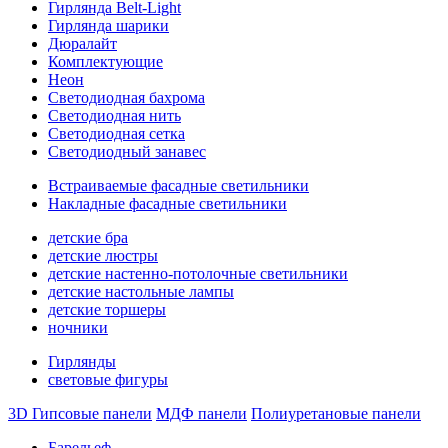
Гирлянда Belt-Light
Гирлянда шарики
Дюралайт
Комплектующие
Неон
Светодиодная бахрома
Светодиодная нить
Светодиодная сетка
Светодиодный занавес
Встраиваемые фасадные светильники
Накладные фасадные светильники
детские бра
детские люстры
детские настенно-потолочные светильники
детские настольные лампы
детские торшеры
ночники
Гирлянды
световые фигуры
3D Гипсовые панели
МДФ панели
Полиуретановые панели
Барельеф