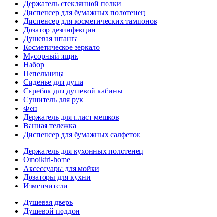
Держатель стеклянной полки
Диспенсер для бумажных полотенец
Диспенсер для косметических тампонов
Дозатор дезинфекции
Душевая штанга
Косметическое зеркало
Мусорный ящик
Набор
Пепельница
Сиденье для душа
Скребок для душевой кабины
Сушитель для рук
Фен
Держатель для пласт мешков
Ванная тележка
Диспенсер для бумажных салфеток
Держатель для кухонных полотенец
Omoikiri-home
Аксессуары для мойки
Дозаторы для кухни
Изменчители
Душевая дверь
Душевой поддон