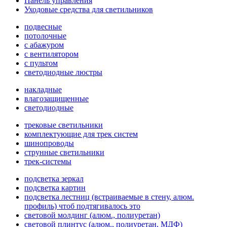
Панель управления
Уходовые средства для светильников
подвесные
потолочные
с абажуром
с вентилятором
с пультом
светодиодные люстры
накладные
влагозащищенные
светодиодные
трековые светильники
комплектующие для трек систем
шинопроводы
струнные светильники
трек-системы
подсветка зеркал
подсветка картин
подсветка лестниц (встраиваемые в стену, алюм.
профиль) чтоб подтягивалось это
световой молдинг (алюм., полиуретан)
световой плинтус (алюм., полиуретан, МДФ)