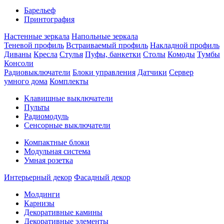
Барельеф
Принтография
Настенные зеркала
Напольные зеркала
Теневой профиль
Встраиваемый профиль
Накладной профиль
Диваны
Кресла
Стулья
Пуфы, банкетки
Столы
Комоды
Тумбы
Консоли
Радиовыключатели
Блоки управления
Датчики
Сервер
умного дома
Комплекты
Клавишные выключатели
Пульты
Радиомодуль
Сенсорные выключатели
Компактные блоки
Модульная система
Умная розетка
Интерьерный декор
Фасадный декор
Молдинги
Карнизы
Декоративные камины
Декоративные элементы