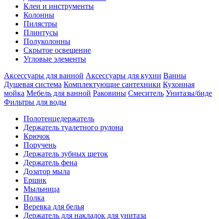
Клеи и инструменты
Колонны
Пилястры
Плинтусы
Полуколонны
Скрытое освещение
Угловые элементы
Аксессуары для ванной
Аксессуары для кухни
Ванны
Душевая система
Комплектующие сантехники
Кухонная
мойка
Мебель для ванной
Раковины
Смеситель
Унитазы/биде
Фильтры для воды
Полотенцедержатель
Держатель туалетного рулона
Крючок
Поручень
Держатель зубных щеток
Держатель фена
Дозатор мыла
Eршик
Мыльница
Полка
Веревка для белья
Держатель для накладок для унитаза