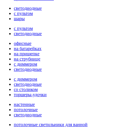
светодиодные
с пультом
шары
с пультом
светодиодные
офисные
на батарейках
на прищепке
на струбнице
с диммером
светодиодные
с диммером
светодиодные
со столиком
торшеры-удочки
настенные
потолочные
светодиодные
потолочные светильники для ванной