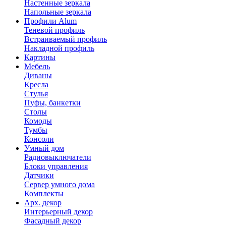
Настенные зеркала
Напольные зеркала
Профили Alum
Теневой профиль
Встраиваемый профиль
Накладной профиль
Картины
Мебель
Диваны
Кресла
Стулья
Пуфы, банкетки
Столы
Комоды
Тумбы
Консоли
Умный дом
Радиовыключатели
Блоки управления
Датчики
Сервер умного дома
Комплекты
Арх. декор
Интерьерный декор
Фасадный декор