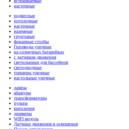
встраиваемые
настенные
подвесные
потолочные
настенные
наземные
грунтовые
фонарные столбы
Гирлянды уличные
на солнечных батарейках
с датчиком движения
светильники для бассейнов
светодиодные
торшеры уличные
настольные уличные
лампы
абажуры
трансформаторы
пульты
крепления
диммеры
WIFI модуль
Датчики движения и освещения