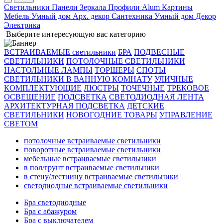
Светильники
Панели
Зеркала
Профили Alum
Картины
Мебель
Умный дом
Арх. декор
Сантехника
Умный дом
Декор
Электрика
Выберите интересующую вас категорию
ВСТРАИВАЕМЫЕ светильники
БРА
ПОДВЕСНЫЕ
СВЕТИЛЬНИКИ
ПОТОЛОЧНЫЕ СВЕТИЛЬНИКИ
НАСТОЛЬНЫЕ ЛАМПЫ
ТОРШЕРЫ
СПОТЫ
СВЕТИЛЬНИКИ В ВАННУЮ КОМНАТУ
УЛИЧНЫЕ
КОМПЛЕКТУЮЩИЕ
ЛЮСТРЫ
ТОЧЕЧНЫЕ
ТРЕКОВОЕ
ОСВЕЩЕНИЕ
ПОДСВЕТКА
СВЕТОДИОДНАЯ ЛЕНТА
АРХИТЕКТУРНАЯ ПОДСВЕТКА
ДЕТСКИЕ
СВЕТИЛЬНИКИ
НОВОГОДНИЕ ТОВАРЫ
УПРАВЛЕНИЕ
СВЕТОМ
потолочные встраиваемые светильники
поворотные встраиваемые светильники
мебельные встраиваемые светильники
в пол/грунт встраиваемые светильники
в стену/лестницу встраиваемые светильники
светодиодные встраиваемые светильники
Бра светодиодные
Бра с абажуром
Бра с выключателем