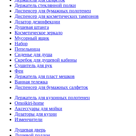
Держатель стеклянной полки
Диспенсер для бумажных полотенец
Диспенсер для косметических тампонов
Дозатор дезинфекции
Душевая штанга
Косметическое зеркало
Мусорный ящик
Набор
Пепельница
Сиденье для душа
Скребок для душевой кабины
Сушитель для рук
Фен
Держатель для пласт мешков
Ванная тележка
Диспенсер для бумажных салфеток
Держатель для кухонных полотенец
Omoikiri-home
Аксессуары для мойки
Дозаторы для кухни
Изменчители
Душевая дверь
Душевой поддон