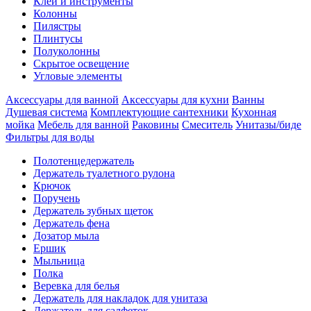
Клеи и инструменты
Колонны
Пилястры
Плинтусы
Полуколонны
Скрытое освещение
Угловые элементы
Аксессуары для ванной
Аксессуары для кухни
Ванны
Душевая система
Комплектующие сантехники
Кухонная
мойка
Мебель для ванной
Раковины
Смеситель
Унитазы/биде
Фильтры для воды
Полотенцедержатель
Держатель туалетного рулона
Крючок
Поручень
Держатель зубных щеток
Держатель фена
Дозатор мыла
Eршик
Мыльница
Полка
Веревка для белья
Держатель для накладок для унитаза
Держатель для салфеток