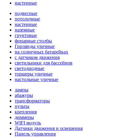
настенные
подвесные
потолочные
настенные
наземные
грунтовые
фонарные столбы
Гирлянды уличные
на солнечных батарейках
с датчиком движения
светильники для бассейнов
светодиодные
торшеры уличные
настольные уличные
лампы
абажуры
трансформаторы
пульты
крепления
диммеры
WIFI модуль
Датчики движения и освещения
Панель управления