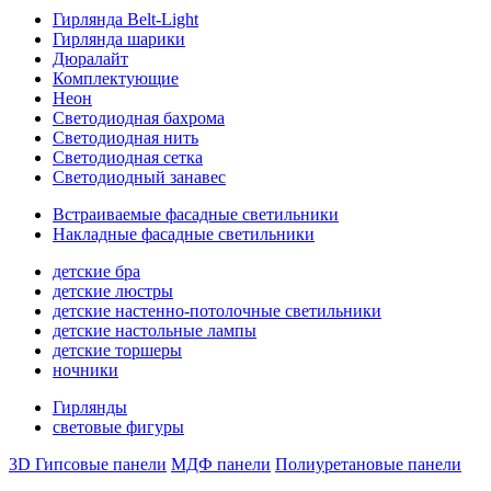
Гирлянда Belt-Light
Гирлянда шарики
Дюралайт
Комплектующие
Неон
Светодиодная бахрома
Светодиодная нить
Светодиодная сетка
Светодиодный занавес
Встраиваемые фасадные светильники
Накладные фасадные светильники
детские бра
детские люстры
детские настенно-потолочные светильники
детские настольные лампы
детские торшеры
ночники
Гирлянды
световые фигуры
3D Гипсовые панели
МДФ панели
Полиуретановые панели