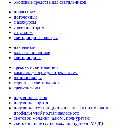
Уходовые средства для светильников
подвесные
потолочные
с абажуром
с вентилятором
с пультом
светодиодные люстры
накладные
влагозащищенные
светодиодные
трековые светильники
комплектующие для трек систем
шинопроводы
струнные светильники
трек-системы
подсветка зеркал
подсветка картин
подсветка лестниц (встраиваемые в стену, алюм.
профиль) чтоб подтягивалось это
световой молдинг (алюм., полиуретан)
световой плинтус (алюм., полиуретан, МДФ)