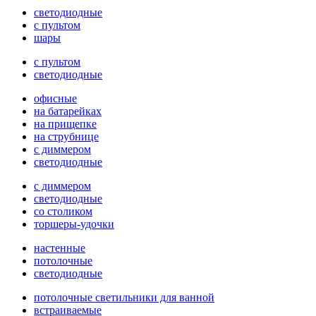
светодиодные
с пультом
шары
с пультом
светодиодные
офисные
на батарейках
на прищепке
на струбнице
с диммером
светодиодные
с диммером
светодиодные
со столиком
торшеры-удочки
настенные
потолочные
светодиодные
потолочные светильники для ванной
встраиваемые