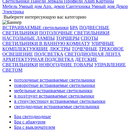
Светильники
Панели
Зеркала
Профили Alum
Картины
Мебель
Умный дом
Арх. декор
Сантехника
Умный дом
Декор
Электрика
Выберите интересующую вас категорию
ВСТРАИВАЕМЫЕ светильники
БРА
ПОДВЕСНЫЕ
СВЕТИЛЬНИКИ
ПОТОЛОЧНЫЕ СВЕТИЛЬНИКИ
НАСТОЛЬНЫЕ ЛАМПЫ
ТОРШЕРЫ
СПОТЫ
СВЕТИЛЬНИКИ В ВАННУЮ КОМНАТУ
УЛИЧНЫЕ
КОМПЛЕКТУЮЩИЕ
ЛЮСТРЫ
ТОЧЕЧНЫЕ
ТРЕКОВОЕ
ОСВЕЩЕНИЕ
ПОДСВЕТКА
СВЕТОДИОДНАЯ ЛЕНТА
АРХИТЕКТУРНАЯ ПОДСВЕТКА
ДЕТСКИЕ
СВЕТИЛЬНИКИ
НОВОГОДНИЕ ТОВАРЫ
УПРАВЛЕНИЕ
СВЕТОМ
потолочные встраиваемые светильники
поворотные встраиваемые светильники
мебельные встраиваемые светильники
в пол/грунт встраиваемые светильники
в стену/лестницу встраиваемые светильники
светодиодные встраиваемые светильники
Бра светодиодные
Бра с абажуром
Бра с выключателем