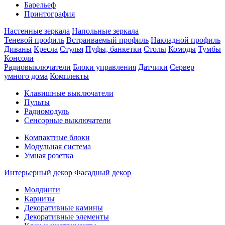
Барельеф
Принтография
Настенные зеркала
Напольные зеркала
Теневой профиль
Встраиваемый профиль
Накладной профиль
Диваны
Кресла
Стулья
Пуфы, банкетки
Столы
Комоды
Тумбы
Консоли
Радиовыключатели
Блоки управления
Датчики
Сервер
умного дома
Комплекты
Клавишные выключатели
Пульты
Радиомодуль
Сенсорные выключатели
Компактные блоки
Модульная система
Умная розетка
Интерьерный декор
Фасадный декор
Молдинги
Карнизы
Декоративные камины
Декоративные элементы