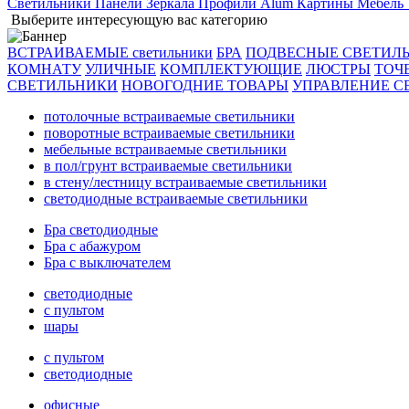
Светильники
Панели
Зеркала
Профили Alum
Картины
Мебель
Выберите интересующую вас категорию
ВСТРАИВАЕМЫЕ светильники
БРА
ПОДВЕСНЫЕ СВЕТИЛ
КОМНАТУ
УЛИЧНЫЕ
КОМПЛЕКТУЮЩИЕ
ЛЮСТРЫ
ТОЧ
СВЕТИЛЬНИКИ
НОВОГОДНИЕ ТОВАРЫ
УПРАВЛЕНИЕ С
потолочные встраиваемые светильники
поворотные встраиваемые светильники
мебельные встраиваемые светильники
в пол/грунт встраиваемые светильники
в стену/лестницу встраиваемые светильники
светодиодные встраиваемые светильники
Бра светодиодные
Бра с абажуром
Бра с выключателем
светодиодные
с пультом
шары
с пультом
светодиодные
офисные