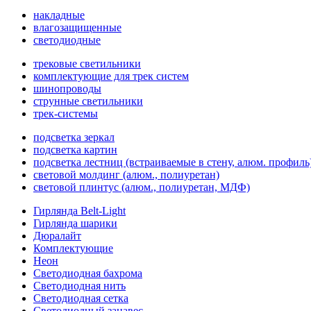
накладные
влагозащищенные
светодиодные
трековые светильники
комплектующие для трек систем
шинопроводы
струнные светильники
трек-системы
подсветка зеркал
подсветка картин
подсветка лестниц (встраиваемые в стену, алюм. профиль
световой молдинг (алюм., полиуретан)
световой плинтус (алюм., полиуретан, МДФ)
Гирлянда Belt-Light
Гирлянда шарики
Дюралайт
Комплектующие
Неон
Светодиодная бахрома
Светодиодная нить
Светодиодная сетка
Светодиодный занавес