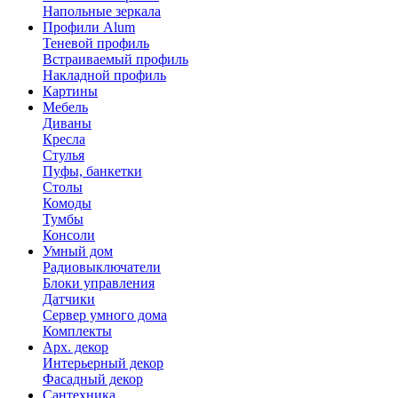
Напольные зеркала
Профили Alum
Теневой профиль
Встраиваемый профиль
Накладной профиль
Картины
Мебель
Диваны
Кресла
Стулья
Пуфы, банкетки
Столы
Комоды
Тумбы
Консоли
Умный дом
Радиовыключатели
Блоки управления
Датчики
Сервер умного дома
Комплекты
Арх. декор
Интерьерный декор
Фасадный декор
Сантехника