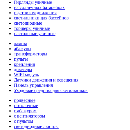
Гирлянды уличные
на солнечных батарейках
с датчиком движения
светильники для бассейнов
светодиодные
торшеры уличные
настольные уличные
лампы
абажуры
трансформаторы
пульты
крепления
диммеры
WIFI модуль
Датчики движения и освещения
Панель управления
Уходовые средства для светильников
подвесные
потолочные
с абажуром
с вентилятором
с пультом
светодиодные люстры