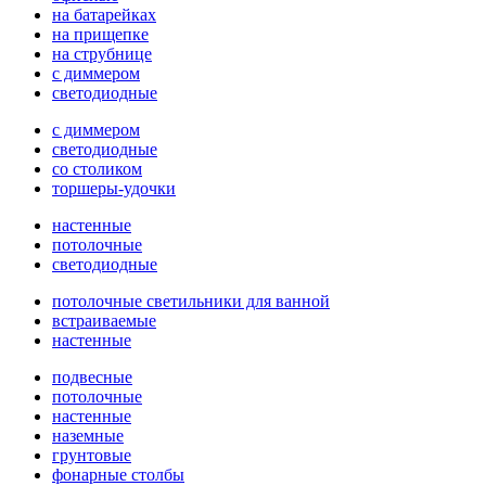
на батарейках
на прищепке
на струбнице
с диммером
светодиодные
с диммером
светодиодные
со столиком
торшеры-удочки
настенные
потолочные
светодиодные
потолочные светильники для ванной
встраиваемые
настенные
подвесные
потолочные
настенные
наземные
грунтовые
фонарные столбы