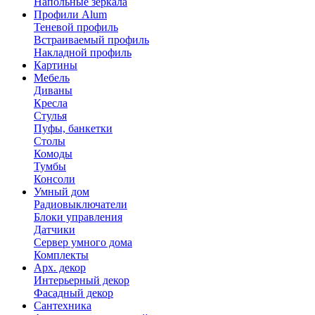
Напольные зеркала
Профили Alum
Теневой профиль
Встраиваемый профиль
Накладной профиль
Картины
Мебель
Диваны
Кресла
Стулья
Пуфы, банкетки
Столы
Комоды
Тумбы
Консоли
Умный дом
Радиовыключатели
Блоки управления
Датчики
Сервер умного дома
Комплекты
Арх. декор
Интерьерный декор
Фасадный декор
Сантехника