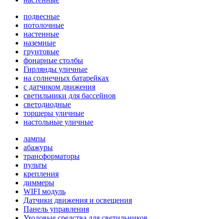
подвесные
потолочные
настенные
наземные
грунтовые
фонарные столбы
Гирлянды уличные
на солнечных батарейках
с датчиком движения
светильники для бассейнов
светодиодные
торшеры уличные
настольные уличные
лампы
абажуры
трансформаторы
пульты
крепления
диммеры
WIFI модуль
Датчики движения и освещения
Панель управления
Уходовые средства для светильников