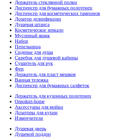
Держатель стеклянной полки
Диспенсер для бумажных полотенец
Диспенсер для косметических тампонов
Дозатор дезинфекции
Душевая штанга
Косметическое зеркало
Мусорный ящик
Набор
Пепельница
Сиденье для душа
Скребок для душевой кабины
Сушитель для рук
Фен
Держатель для пласт мешков
Ванная тележка
Диспенсер для бумажных салфеток
Держатель для кухонных полотенец
Omoikiri-home
Аксессуары для мойки
Дозаторы для кухни
Изменчители
Душевая дверь
Душевой поддон