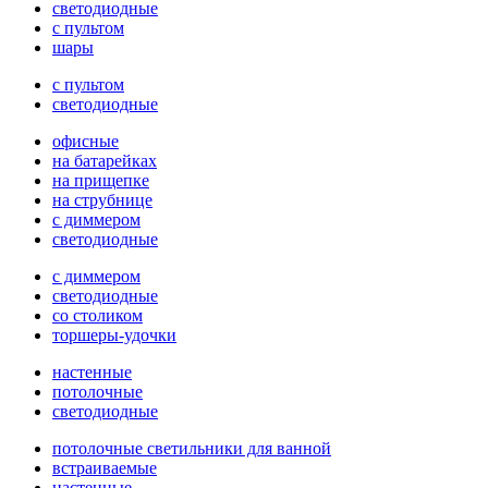
светодиодные
с пультом
шары
с пультом
светодиодные
офисные
на батарейках
на прищепке
на струбнице
с диммером
светодиодные
с диммером
светодиодные
со столиком
торшеры-удочки
настенные
потолочные
светодиодные
потолочные светильники для ванной
встраиваемые
настенные