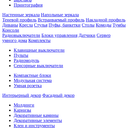
Принтография
Настенные зеркала
Напольные зеркала
Теневой профиль
Встраиваемый профиль
Накладной профиль
Диваны
Кресла
Стулья
Пуфы, банкетки
Столы
Комоды
Тумбы
Консоли
Радиовыключатели
Блоки управления
Датчики
Сервер
умного дома
Комплекты
Клавишные выключатели
Пульты
Радиомодуль
Сенсорные выключатели
Компактные блоки
Модульная система
Умная розетка
Интерьерный декор
Фасадный декор
Молдинги
Карнизы
Декоративные камины
Декоративные элементы
Клеи и инструменты