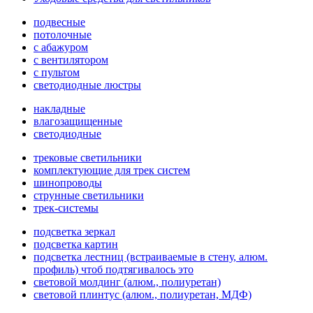
подвесные
потолочные
с абажуром
с вентилятором
с пультом
светодиодные люстры
накладные
влагозащищенные
светодиодные
трековые светильники
комплектующие для трек систем
шинопроводы
струнные светильники
трек-системы
подсветка зеркал
подсветка картин
подсветка лестниц (встраиваемые в стену, алюм.
профиль) чтоб подтягивалось это
световой молдинг (алюм., полиуретан)
световой плинтус (алюм., полиуретан, МДФ)