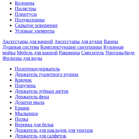
Колонны
Пилястры
Плинтусы
Полуколонны
Скрытое освещение
Угловые элементы
Аксессуары для ванной
Аксессуары для кухни
Ванны
Душевая система
Комплектующие сантехники
Кухонная
мойка
Мебель для ванной
Раковины
Смеситель
Унитазы/биде
Фильтры для воды
Полотенцедержатель
Держатель туалетного рулона
Крючок
Поручень
Держатель зубных щеток
Держатель фена
Дозатор мыла
Eршик
Мыльница
Полка
Веревка для белья
Держатель для накладок для унитаза
Держатель для салфеток