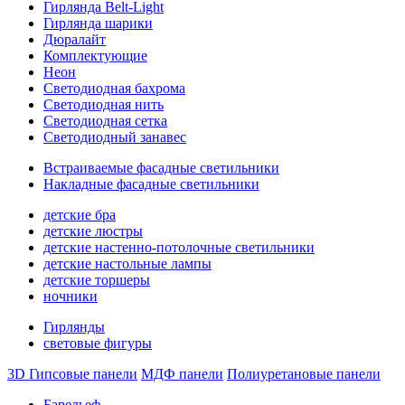
Гирлянда Belt-Light
Гирлянда шарики
Дюралайт
Комплектующие
Неон
Светодиодная бахрома
Светодиодная нить
Светодиодная сетка
Светодиодный занавес
Встраиваемые фасадные светильники
Накладные фасадные светильники
детские бра
детские люстры
детские настенно-потолочные светильники
детские настольные лампы
детские торшеры
ночники
Гирлянды
световые фигуры
3D Гипсовые панели
МДФ панели
Полиуретановые панели
Барельеф