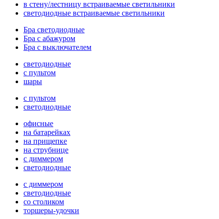
в стену/лестницу встраиваемые светильники
светодиодные встраиваемые светильники
Бра светодиодные
Бра с абажуром
Бра с выключателем
светодиодные
с пультом
шары
с пультом
светодиодные
офисные
на батарейках
на прищепке
на струбнице
с диммером
светодиодные
с диммером
светодиодные
со столиком
торшеры-удочки