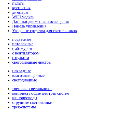
пульты
крепления
диммеры
WIFI модуль
Датчики движения и освещения
Панель управления
Уходовые средства для светильников
подвесные
потолочные
с абажуром
с вентилятором
с пультом
светодиодные люстры
накладные
влагозащищенные
светодиодные
трековые светильники
комплектующие для трек систем
шинопроводы
струнные светильники
трек-системы