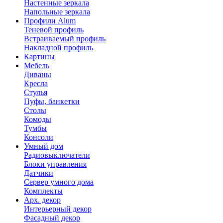
Настенные зеркала
Напольные зеркала
Профили Alum
Теневой профиль
Встраиваемый профиль
Накладной профиль
Картины
Мебель
Диваны
Кресла
Стулья
Пуфы, банкетки
Столы
Комоды
Тумбы
Консоли
Умный дом
Радиовыключатели
Блоки управления
Датчики
Сервер умного дома
Комплекты
Арх. декор
Интерьерный декор
Фасадный декор