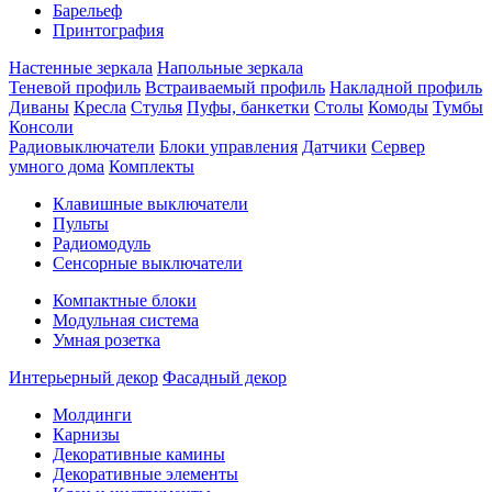
Барельеф
Принтография
Настенные зеркала
Напольные зеркала
Теневой профиль
Встраиваемый профиль
Накладной профиль
Диваны
Кресла
Стулья
Пуфы, банкетки
Столы
Комоды
Тумбы
Консоли
Радиовыключатели
Блоки управления
Датчики
Сервер
умного дома
Комплекты
Клавишные выключатели
Пульты
Радиомодуль
Сенсорные выключатели
Компактные блоки
Модульная система
Умная розетка
Интерьерный декор
Фасадный декор
Молдинги
Карнизы
Декоративные камины
Декоративные элементы