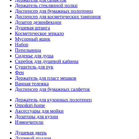
Держатель стеклянной полки
Диспенсер для бумажных полотенец
Диспенсер для косметических тампонов
Дозатор дезинфекции
Душевая штанга
Косметическое зеркало
Мусорный ящик
Набор
Пепельница
Сиденье для душа
Скребок для душевой кабины
Сушитель для рук
Фен
Держатель для пласт мешков
Ванная тележка
Диспенсер для бумажных салфеток
Держатель для кухонных полотенец
Omoikiri-home
Аксессуары для мойки
Дозаторы для кухни
Изменчители
Душевая дверь
Душевой поддон