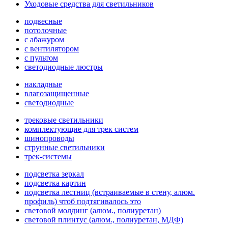
Уходовые средства для светильников
подвесные
потолочные
с абажуром
с вентилятором
с пультом
светодиодные люстры
накладные
влагозащищенные
светодиодные
трековые светильники
комплектующие для трек систем
шинопроводы
струнные светильники
трек-системы
подсветка зеркал
подсветка картин
подсветка лестниц (встраиваемые в стену, алюм.
профиль) чтоб подтягивалось это
световой молдинг (алюм., полиуретан)
световой плинтус (алюм., полиуретан, МДФ)