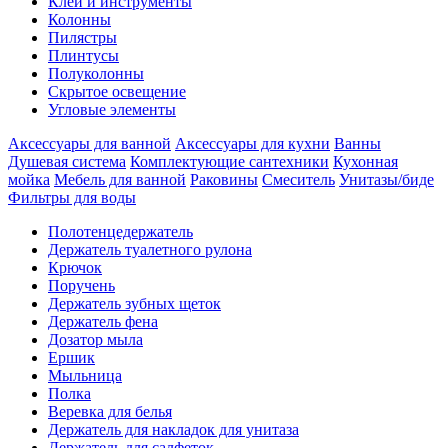
Клеи и инструменты
Колонны
Пилястры
Плинтусы
Полуколонны
Скрытое освещение
Угловые элементы
Аксессуары для ванной
Аксессуары для кухни
Ванны
Душевая система
Комплектующие сантехники
Кухонная
мойка
Мебель для ванной
Раковины
Смеситель
Унитазы/биде
Фильтры для воды
Полотенцедержатель
Держатель туалетного рулона
Крючок
Поручень
Держатель зубных щеток
Держатель фена
Дозатор мыла
Eршик
Мыльница
Полка
Веревка для белья
Держатель для накладок для унитаза
Держатель для салфеток