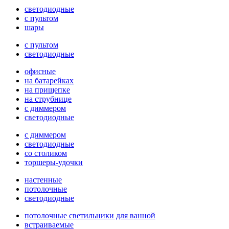
светодиодные
с пультом
шары
с пультом
светодиодные
офисные
на батарейках
на прищепке
на струбнице
с диммером
светодиодные
с диммером
светодиодные
со столиком
торшеры-удочки
настенные
потолочные
светодиодные
потолочные светильники для ванной
встраиваемые