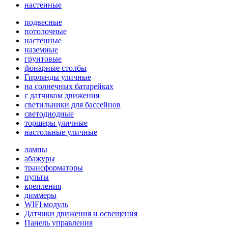
настенные
подвесные
потолочные
настенные
наземные
грунтовые
фонарные столбы
Гирлянды уличные
на солнечных батарейках
с датчиком движения
светильники для бассейнов
светодиодные
торшеры уличные
настольные уличные
лампы
абажуры
трансформаторы
пульты
крепления
диммеры
WIFI модуль
Датчики движения и освещения
Панель управления