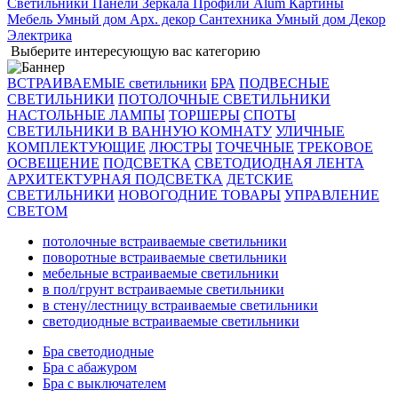
Светильники
Панели
Зеркала
Профили Alum
Картины
Мебель
Умный дом
Арх. декор
Сантехника
Умный дом
Декор
Электрика
Выберите интересующую вас категорию
ВСТРАИВАЕМЫЕ светильники
БРА
ПОДВЕСНЫЕ
СВЕТИЛЬНИКИ
ПОТОЛОЧНЫЕ СВЕТИЛЬНИКИ
НАСТОЛЬНЫЕ ЛАМПЫ
ТОРШЕРЫ
СПОТЫ
СВЕТИЛЬНИКИ В ВАННУЮ КОМНАТУ
УЛИЧНЫЕ
КОМПЛЕКТУЮЩИЕ
ЛЮСТРЫ
ТОЧЕЧНЫЕ
ТРЕКОВОЕ
ОСВЕЩЕНИЕ
ПОДСВЕТКА
СВЕТОДИОДНАЯ ЛЕНТА
АРХИТЕКТУРНАЯ ПОДСВЕТКА
ДЕТСКИЕ
СВЕТИЛЬНИКИ
НОВОГОДНИЕ ТОВАРЫ
УПРАВЛЕНИЕ
СВЕТОМ
потолочные встраиваемые светильники
поворотные встраиваемые светильники
мебельные встраиваемые светильники
в пол/грунт встраиваемые светильники
в стену/лестницу встраиваемые светильники
светодиодные встраиваемые светильники
Бра светодиодные
Бра с абажуром
Бра с выключателем