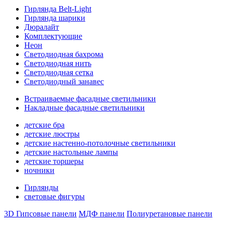
Гирлянда Belt-Light
Гирлянда шарики
Дюралайт
Комплектующие
Неон
Светодиодная бахрома
Светодиодная нить
Светодиодная сетка
Светодиодный занавес
Встраиваемые фасадные светильники
Накладные фасадные светильники
детские бра
детские люстры
детские настенно-потолочные светильники
детские настольные лампы
детские торшеры
ночники
Гирлянды
световые фигуры
3D Гипсовые панели
МДФ панели
Полиуретановые панели