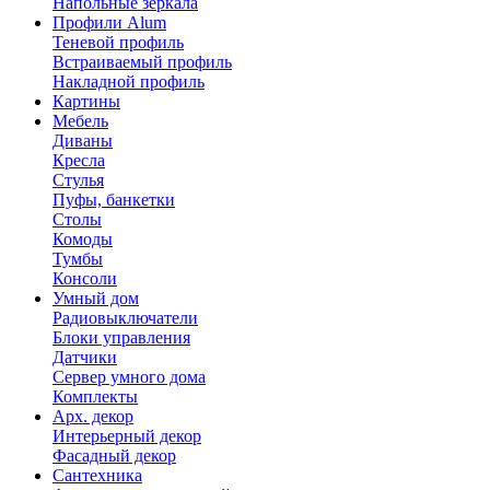
Напольные зеркала
Профили Alum
Теневой профиль
Встраиваемый профиль
Накладной профиль
Картины
Мебель
Диваны
Кресла
Стулья
Пуфы, банкетки
Столы
Комоды
Тумбы
Консоли
Умный дом
Радиовыключатели
Блоки управления
Датчики
Сервер умного дома
Комплекты
Арх. декор
Интерьерный декор
Фасадный декор
Сантехника