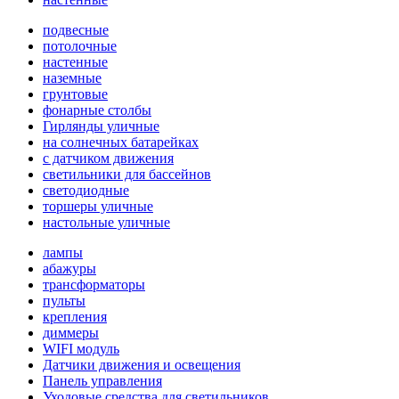
подвесные
потолочные
настенные
наземные
грунтовые
фонарные столбы
Гирлянды уличные
на солнечных батарейках
с датчиком движения
светильники для бассейнов
светодиодные
торшеры уличные
настольные уличные
лампы
абажуры
трансформаторы
пульты
крепления
диммеры
WIFI модуль
Датчики движения и освещения
Панель управления
Уходовые средства для светильников