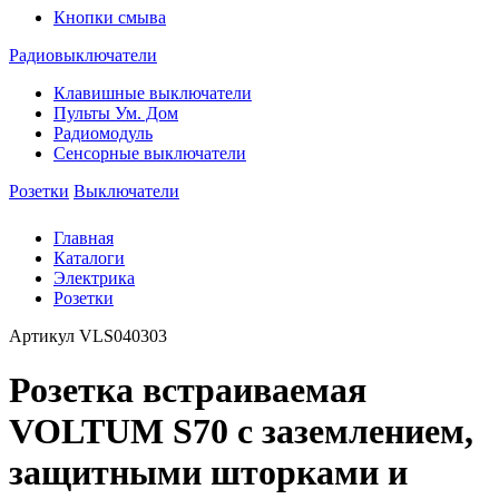
Кнопки смыва
Радиовыключатели
Клавишные выключатели
Пульты Ум. Дом
Радиомодуль
Сенсорные выключатели
Розетки
Выключатели
Главная
Каталоги
Электрика
Розетки
Артикул
VLS040303
Розетка встраиваемая
VOLTUM S70 с заземлением,
защитными шторками и