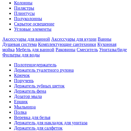
Колонны
Пилястры
Плинтусы
Полуколонны
Скрытое освещение
Угловые элементы
Аксессуары для ванной
Аксессуары для кухни
Ванны
Душевая система
Комплектующие сантехники
Кухонная
мойка
Мебель для ванной
Раковины
Смеситель
Унитазы/биде
Фильтры для воды
Полотенцедержатель
Держатель туалетного рулона
Крючок
Поручень
Держатель зубных щеток
Держатель фена
Дозатор мыла
Eршик
Мыльница
Полка
Веревка для белья
Держатель для накладок для унитаза
Держатель для салфеток