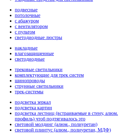
подвесные
потолочные
с абажуром
с вентилятором
с пультом
светодиодные люстры
накладные
влагозащищенные
светодиодные
трековые светильники
комплектующие для трек систем
шинопроводы
струнные светильники
трек-системы
подсветка зеркал
подсветка картин
подсветка лестниц (встраиваемые в стену, алюм.
профиль) чтоб подтягивалось это
световой молдинг (алюм., полиуретан)
световой плинтус (алюм., полиуретан, МДФ)