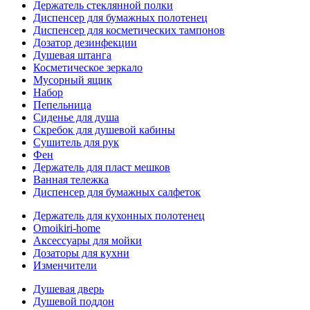
Держатель стеклянной полки
Диспенсер для бумажных полотенец
Диспенсер для косметических тампонов
Дозатор дезинфекции
Душевая штанга
Косметическое зеркало
Мусорный ящик
Набор
Пепельница
Сиденье для душа
Скребок для душевой кабины
Сушитель для рук
Фен
Держатель для пласт мешков
Ванная тележка
Диспенсер для бумажных салфеток
Держатель для кухонных полотенец
Omoikiri-home
Аксессуары для мойки
Дозаторы для кухни
Изменчители
Душевая дверь
Душевой поддон