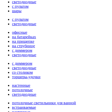
светодиодные
с пультом
шары
с пультом
светодиодные
офисные
на батарейках
на прищепке
на струбнице
с диммером
светодиодные
с диммером
светодиодные
со столиком
торшеры-удочки
настенные
потолочные
светодиодные
потолочные светильники для ванной
встраиваемые
настенные