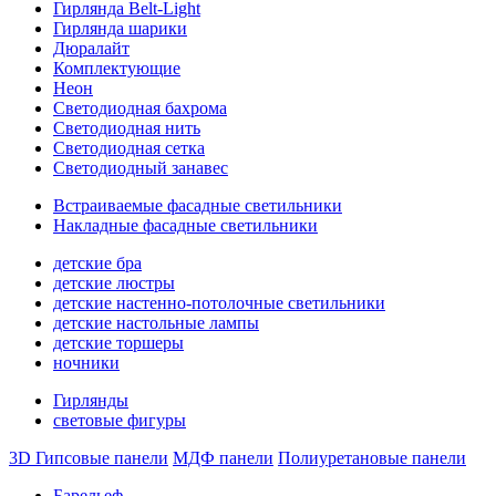
Гирлянда Belt-Light
Гирлянда шарики
Дюралайт
Комплектующие
Неон
Светодиодная бахрома
Светодиодная нить
Светодиодная сетка
Светодиодный занавес
Встраиваемые фасадные светильники
Накладные фасадные светильники
детские бра
детские люстры
детские настенно-потолочные светильники
детские настольные лампы
детские торшеры
ночники
Гирлянды
световые фигуры
3D Гипсовые панели
МДФ панели
Полиуретановые панели
Барельеф