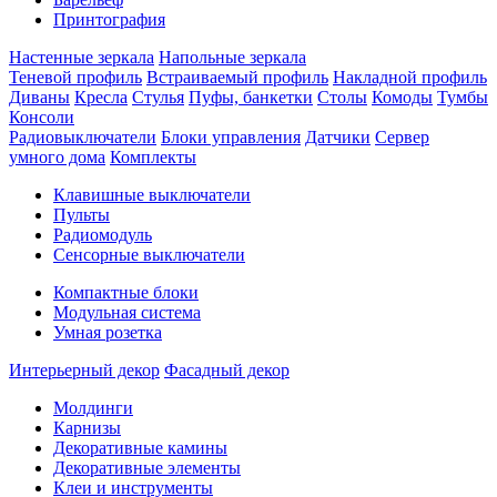
Принтография
Настенные зеркала
Напольные зеркала
Теневой профиль
Встраиваемый профиль
Накладной профиль
Диваны
Кресла
Стулья
Пуфы, банкетки
Столы
Комоды
Тумбы
Консоли
Радиовыключатели
Блоки управления
Датчики
Сервер
умного дома
Комплекты
Клавишные выключатели
Пульты
Радиомодуль
Сенсорные выключатели
Компактные блоки
Модульная система
Умная розетка
Интерьерный декор
Фасадный декор
Молдинги
Карнизы
Декоративные камины
Декоративные элементы
Клеи и инструменты