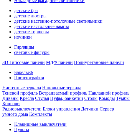
Накладные фасадные светильники
детские бра
детские люстры
детские настенно-потолочные светильники
детские настольные лампы
детские торшеры
ночники
Гирлянды
световые фигуры
3D Гипсовые панели
МДФ панели
Полиуретановые панели
Барельеф
Принтография
Настенные зеркала
Напольные зеркала
Теневой профиль
Встраиваемый профиль
Накладной профиль
Диваны
Кресла
Стулья
Пуфы, банкетки
Столы
Комоды
Тумбы
Консоли
Радиовыключатели
Блоки управления
Датчики
Сервер
умного дома
Комплекты
Клавишные выключатели
Пульты