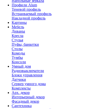
Напольные зеркала
Профили Alum
Теневой профиль
Встраиваемый профиль
Накладной профиль
Картины
Мебель
Диваны
Кресла
Стулья
Пуфы, банкетки
Столы
Комоды
Тумбы
Консоли
Умный дом
Радиовыключатели
Блоки управления
Датчики
Сервер умного дома
Комплекты
Арх. декор
Интерьерный декор
Фасадный декор
Сантехника