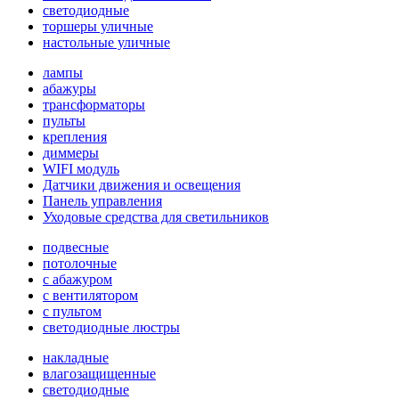
светодиодные
торшеры уличные
настольные уличные
лампы
абажуры
трансформаторы
пульты
крепления
диммеры
WIFI модуль
Датчики движения и освещения
Панель управления
Уходовые средства для светильников
подвесные
потолочные
с абажуром
с вентилятором
с пультом
светодиодные люстры
накладные
влагозащищенные
светодиодные