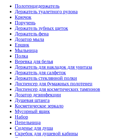
Полотенцедержатель
Держатель туалетного рулона
Крючок
Поручень
Держатель зубных щеток
Держатель фена
Дозатор мыла
Eршик
Мыльница
Полка
Веревка для белья
Держатель для накладок для унитаза
Держатель для салфеток
Держатель стеклянной полки
Диспенсер для бумажных полотенец
Диспенсер для косметических тампонов
Дозатор дезинфекции
Душевая штанга
Косметическое зеркало
Мусорный ящик
Набор
Пепельница
Сиденье для душа
Скребок для душевой кабины