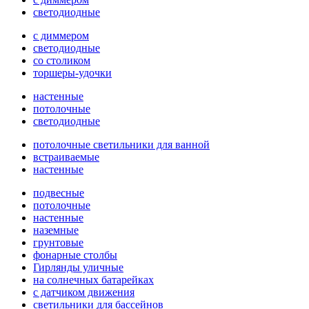
светодиодные
с диммером
светодиодные
со столиком
торшеры-удочки
настенные
потолочные
светодиодные
потолочные светильники для ванной
встраиваемые
настенные
подвесные
потолочные
настенные
наземные
грунтовые
фонарные столбы
Гирлянды уличные
на солнечных батарейках
с датчиком движения
светильники для бассейнов