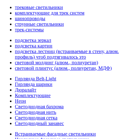
трековые светильники
комплектующие для трек систем
шинопроводы
струнные светильники
трек-системы
подсветка зеркал
подсветка картин
подсветка лестниц (встраиваемые в стену, алюм.
профиль) чтоб подтягивалось это
световой молдинг (алюм., полиуретан)
световой плинтус (алюм., полиуретан, МДФ)
Гирлянда Belt-Light
Гирлянда шарики
Дюралайт
Комплектующие
Неон
Светодиодная бахрома
Светодиодная нить
Светодиодная сетка
Светодиодный занавес
Встраиваемые фасадные светильники