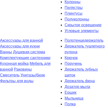
Колонны
Пилястры
Плинтусы
Полуколонны
Скрытое освещение
Угловые элементы
Аксессуары для ванной
Полотенцедержатель
Аксессуары для кухни
Держатель туалетного
Ванны
Душевая система
рулона
Комплектующие сантехники
Крючок
Кухонная мойка
Мебель для
Поручень
ванной
Раковины
Держатель зубных
Смеситель
Унитазы/биде
щеток
Фильтры для воды
Держатель фена
Дозатор мыла
Eршик
Мыльница
Полка