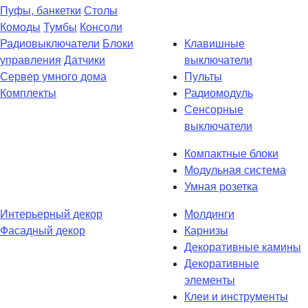
Пуфы, банкетки
Столы
Комоды
Тумбы
Консоли
Радиовыключатели
Блоки
Клавишные
управления
Датчики
выключатели
Сервер умного дома
Пульты
Комплекты
Радиомодуль
Сенсорные
выключатели
Компактные блоки
Модульная система
Умная розетка
Интерьерный декор
Молдинги
Фасадный декор
Карнизы
Декоративные камины
Декоративные
элементы
Клеи и инструменты