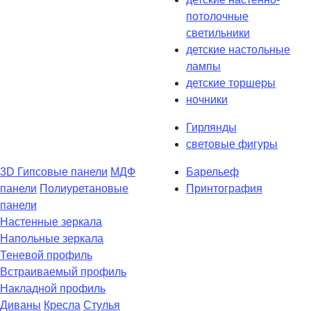
потолочные
светильники
детские настольные
лампы
детские торшеры
ночники
Гирлянды
световые фигуры
3D Гипсовые панели
МДФ
Барельеф
панели
Полиуретановые
Принтография
панели
Настенные зеркала
Напольные зеркала
Теневой профиль
Встраиваемый профиль
Накладной профиль
Диваны
Кресла
Стулья