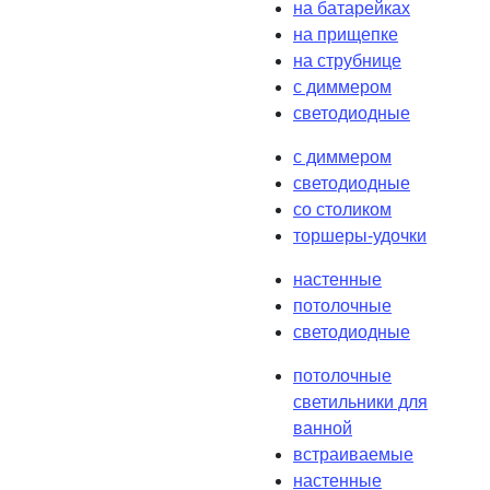
на батарейках
на прищепке
на струбнице
с диммером
светодиодные
с диммером
светодиодные
со столиком
торшеры-удочки
настенные
потолочные
светодиодные
потолочные
светильники для
ванной
встраиваемые
настенные