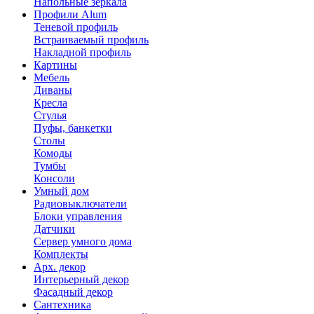
Напольные зеркала
Профили Alum
Теневой профиль
Встраиваемый профиль
Накладной профиль
Картины
Мебель
Диваны
Кресла
Стулья
Пуфы, банкетки
Столы
Комоды
Тумбы
Консоли
Умный дом
Радиовыключатели
Блоки управления
Датчики
Сервер умного дома
Комплекты
Арх. декор
Интерьерный декор
Фасадный декор
Сантехника