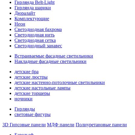
Гирлянда Belt-Light
Гирлянда шарики
Дюралайт
Комплектующие
Неон
Светодиодная бахрома
Светодиодная нить
Светодиодная сетка
Светодиодный занавес
Встраиваемые фасадные светильники
Накладные фасадные светильники
детские бра
детские люстры
детские настенно-потолочные светильники
детские настольные лампы
детские торшеры
ночники
Гирлянды
световые фигуры
3D Гипсовые панели
МДФ панели
Полиуретановые панели
Барельеф