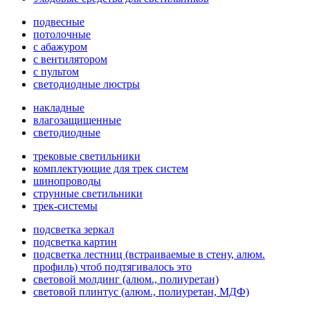
подвесные
потолочные
с абажуром
с вентилятором
с пультом
светодиодные люстры
накладные
влагозащищенные
светодиодные
трековые светильники
комплектующие для трек систем
шинопроводы
струнные светильники
трек-системы
подсветка зеркал
подсветка картин
подсветка лестниц (встраиваемые в стену, алюм.
профиль) чтоб подтягивалось это
световой молдинг (алюм., полиуретан)
световой плинтус (алюм., полиуретан, МДФ)