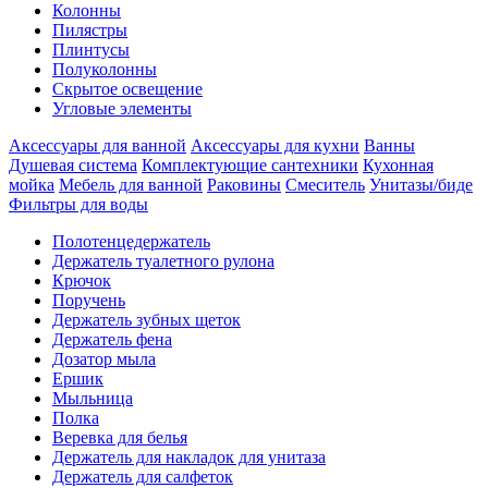
Колонны
Пилястры
Плинтусы
Полуколонны
Скрытое освещение
Угловые элементы
Аксессуары для ванной
Аксессуары для кухни
Ванны
Душевая система
Комплектующие сантехники
Кухонная
мойка
Мебель для ванной
Раковины
Смеситель
Унитазы/биде
Фильтры для воды
Полотенцедержатель
Держатель туалетного рулона
Крючок
Поручень
Держатель зубных щеток
Держатель фена
Дозатор мыла
Eршик
Мыльница
Полка
Веревка для белья
Держатель для накладок для унитаза
Держатель для салфеток