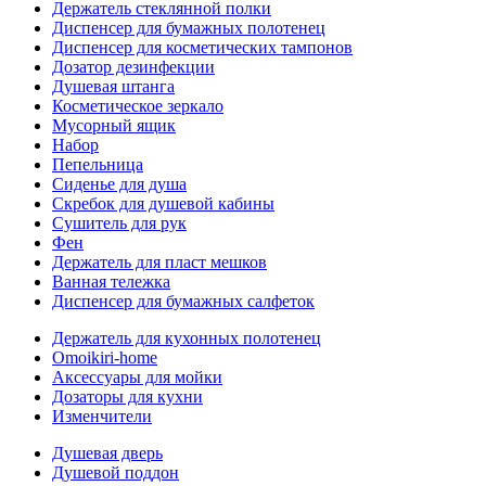
Держатель стеклянной полки
Диспенсер для бумажных полотенец
Диспенсер для косметических тампонов
Дозатор дезинфекции
Душевая штанга
Косметическое зеркало
Мусорный ящик
Набор
Пепельница
Сиденье для душа
Скребок для душевой кабины
Сушитель для рук
Фен
Держатель для пласт мешков
Ванная тележка
Диспенсер для бумажных салфеток
Держатель для кухонных полотенец
Omoikiri-home
Аксессуары для мойки
Дозаторы для кухни
Изменчители
Душевая дверь
Душевой поддон