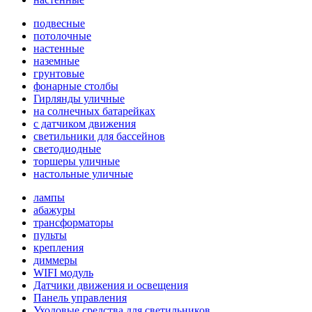
подвесные
потолочные
настенные
наземные
грунтовые
фонарные столбы
Гирлянды уличные
на солнечных батарейках
с датчиком движения
светильники для бассейнов
светодиодные
торшеры уличные
настольные уличные
лампы
абажуры
трансформаторы
пульты
крепления
диммеры
WIFI модуль
Датчики движения и освещения
Панель управления
Уходовые средства для светильников