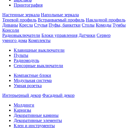
Принтография
Настенные зеркала
Напольные зеркала
Теневой профиль
Встраиваемый профиль
Накладной профиль
Диваны
Кресла
Стулья
Пуфы, банкетки
Столы
Комоды
Тумбы
Консоли
Радиовыключатели
Блоки управления
Датчики
Сервер
умного дома
Комплекты
Клавишные выключатели
Пульты
Радиомодуль
Сенсорные выключатели
Компактные блоки
Модульная система
Умная розетка
Интерьерный декор
Фасадный декор
Молдинги
Карнизы
Декоративные камины
Декоративные элементы
Клеи и инструменты