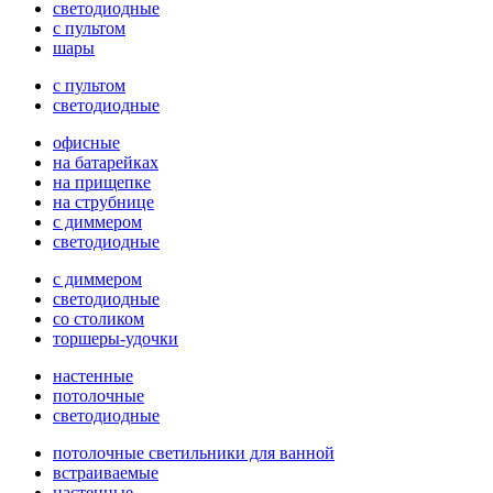
светодиодные
с пультом
шары
с пультом
светодиодные
офисные
на батарейках
на прищепке
на струбнице
с диммером
светодиодные
с диммером
светодиодные
со столиком
торшеры-удочки
настенные
потолочные
светодиодные
потолочные светильники для ванной
встраиваемые
настенные