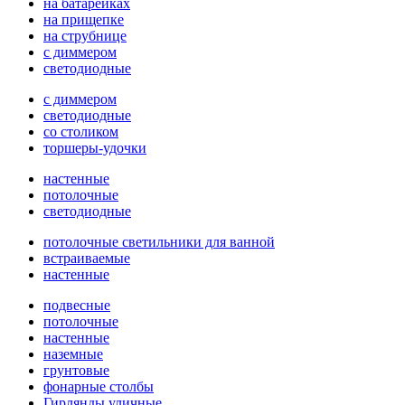
на батарейках
на прищепке
на струбнице
с диммером
светодиодные
с диммером
светодиодные
со столиком
торшеры-удочки
настенные
потолочные
светодиодные
потолочные светильники для ванной
встраиваемые
настенные
подвесные
потолочные
настенные
наземные
грунтовые
фонарные столбы
Гирлянды уличные