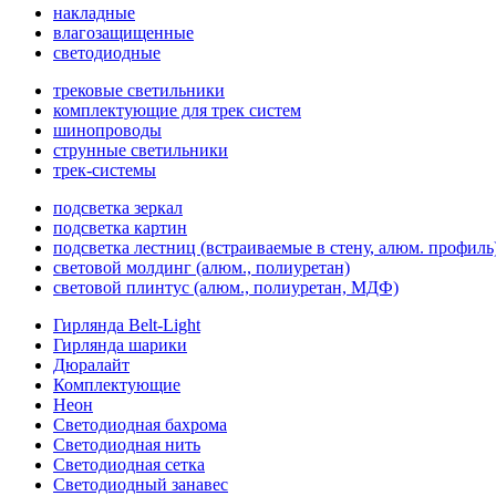
накладные
влагозащищенные
светодиодные
трековые светильники
комплектующие для трек систем
шинопроводы
струнные светильники
трек-системы
подсветка зеркал
подсветка картин
подсветка лестниц (встраиваемые в стену, алюм. профиль
световой молдинг (алюм., полиуретан)
световой плинтус (алюм., полиуретан, МДФ)
Гирлянда Belt-Light
Гирлянда шарики
Дюралайт
Комплектующие
Неон
Светодиодная бахрома
Светодиодная нить
Светодиодная сетка
Светодиодный занавес