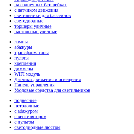
на солнечных батарейках
с датчиком движения
светильники для бассейнов
светодиодные
торшеры уличные
настольные уличные
лампы
абажуры
трансформаторы
пульты
крепления
диммеры
WIFI модуль
Датчики движения и освещения
Панель управления
Уходовые средства для светильников
подвесные
потолочные
с абажуром
с вентилятором
с пультом
светодиодные люстры