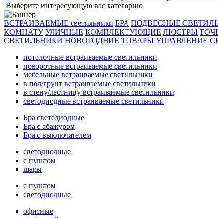
Выберите интересующую вас категорию
ВСТРАИВАЕМЫЕ светильники
БРА
ПОДВЕСНЫЕ СВЕТИЛ
КОМНАТУ
УЛИЧНЫЕ
КОМПЛЕКТУЮЩИЕ
ЛЮСТРЫ
ТОЧ
СВЕТИЛЬНИКИ
НОВОГОДНИЕ ТОВАРЫ
УПРАВЛЕНИЕ С
потолочные встраиваемые светильники
поворотные встраиваемые светильники
мебельные встраиваемые светильники
в пол/грунт встраиваемые светильники
в стену/лестницу встраиваемые светильники
светодиодные встраиваемые светильники
Бра светодиодные
Бра с абажуром
Бра с выключателем
светодиодные
с пультом
шары
с пультом
светодиодные
офисные