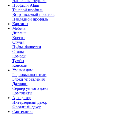
Напольные зеркала
Профили Alum
Теневой профиль
Встраиваемый профиль
Накладной профиль
Картины
Мебель
Диваны
Кресла
Стулья
Пуфы, банкетки
Столы
Комоды
Тумбы
Консоли
Умный дом
Радиовыключатели
Блоки управления
Датчики
Сервер умного дома
Комплекты
Арх. декор
Интерьерный декор
Фасадный декор
Сантехника