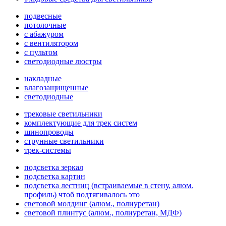
подвесные
потолочные
с абажуром
с вентилятором
с пультом
светодиодные люстры
накладные
влагозащищенные
светодиодные
трековые светильники
комплектующие для трек систем
шинопроводы
струнные светильники
трек-системы
подсветка зеркал
подсветка картин
подсветка лестниц (встраиваемые в стену, алюм.
профиль) чтоб подтягивалось это
световой молдинг (алюм., полиуретан)
световой плинтус (алюм., полиуретан, МДФ)