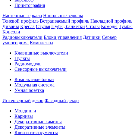
Принтография
Настенные зеркала
Напольные зеркала
Теневой профиль
Встраиваемый профиль
Накладной профиль
Диваны
Кресла
Стулья
Пуфы, банкетки
Столы
Комоды
Тумбы
Консоли
Радиовыключатели
Блоки управления
Датчики
Сервер
умного дома
Комплекты
Клавишные выключатели
Пульты
Радиомодуль
Сенсорные выключатели
Компактные блоки
Модульная система
Умная розетка
Интерьерный декор
Фасадный декор
Молдинги
Карнизы
Декоративные камины
Декоративные элементы
Клеи и инструменты