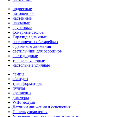
подвесные
потолочные
настенные
наземные
грунтовые
фонарные столбы
Гирлянды уличные
на солнечных батарейках
с датчиком движения
светильники для бассейнов
светодиодные
торшеры уличные
настольные уличные
лампы
абажуры
трансформаторы
пульты
крепления
диммеры
WIFI модуль
Датчики движения и освещения
Панель управления
Уходовые средства для светильников