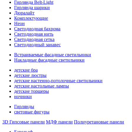
Гирлянда Belt-Light
Гирлянда шарики
Дюралайт
Комплектующие
Неон
Светодиодная бахрома
Светодиодная нить
Светодиодная сетка
Светодиодный занавес
Встраиваемые фасадные светильники
Накладные фасадные светильники
детские бра
детские люстры
детские настенно-потолочные светильники
детские настольные лампы
детские торшеры
ночники
Гирлянды
световые фигуры
3D Гипсовые панели
МДФ панели
Полиуретановые панели
Барельеф