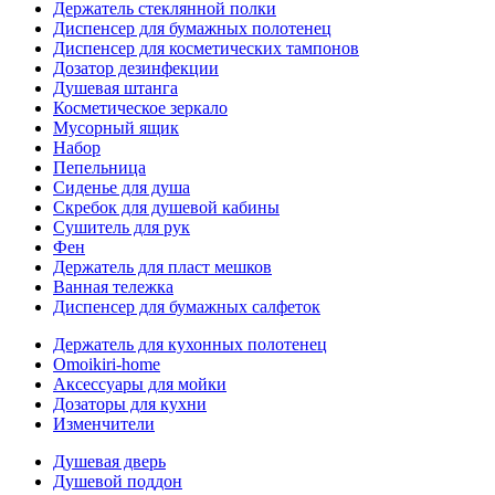
Держатель стеклянной полки
Диспенсер для бумажных полотенец
Диспенсер для косметических тампонов
Дозатор дезинфекции
Душевая штанга
Косметическое зеркало
Мусорный ящик
Набор
Пепельница
Сиденье для душа
Скребок для душевой кабины
Сушитель для рук
Фен
Держатель для пласт мешков
Ванная тележка
Диспенсер для бумажных салфеток
Держатель для кухонных полотенец
Omoikiri-home
Аксессуары для мойки
Дозаторы для кухни
Изменчители
Душевая дверь
Душевой поддон