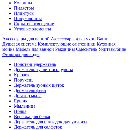
Колонны
Пилястры
Плинтусы
Полуколонны
Скрытое освещение
Угловые элементы
Аксессуары для ванной
Аксессуары для кухни
Ванны
Душевая система
Комплектующие сантехники
Кухонная
мойка
Мебель для ванной
Раковины
Смеситель
Унитазы/биде
Фильтры для воды
Полотенцедержатель
Держатель туалетного рулона
Крючок
Поручень
Держатель зубных щеток
Держатель фена
Дозатор мыла
Eршик
Мыльница
Полка
Веревка для белья
Держатель для накладок для унитаза
Держатель для салфеток