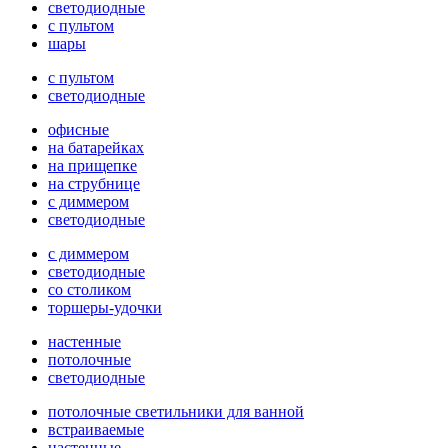
светодиодные
с пультом
шары
с пультом
светодиодные
офисные
на батарейках
на прищепке
на струбнице
с диммером
светодиодные
с диммером
светодиодные
со столиком
торшеры-удочки
настенные
потолочные
светодиодные
потолочные светильники для ванной
встраиваемые
настенные