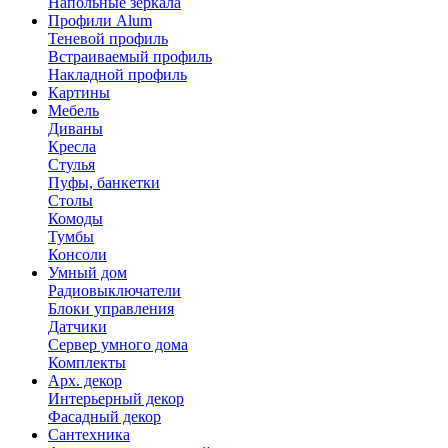
Напольные зеркала
Профили Alum
Теневой профиль
Встраиваемый профиль
Накладной профиль
Картины
Мебель
Диваны
Кресла
Стулья
Пуфы, банкетки
Столы
Комоды
Тумбы
Консоли
Умный дом
Радиовыключатели
Блоки управления
Датчики
Сервер умного дома
Комплекты
Арх. декор
Интерьерный декор
Фасадный декор
Сантехника