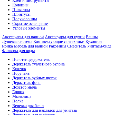
Клеи и инструменты
Колонны
Пилястры
Плинтусы
Полуколонны
Скрытое освещение
Угловые элементы
Аксессуары для ванной
Аксессуары для кухни
Ванны
Душевая система
Комплектующие сантехники
Кухонная
мойка
Мебель для ванной
Раковины
Смеситель
Унитазы/биде
Фильтры для воды
Полотенцедержатель
Держатель туалетного рулона
Крючок
Поручень
Держатель зубных щеток
Держатель фена
Дозатор мыла
Eршик
Мыльница
Полка
Веревка для белья
Держатель для накладок для унитаза
Держатель для салфеток