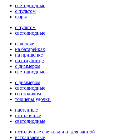
светодиодные
с пультом
шары
с пультом
светодиодные
офисные
на батарейках
на прищепке
на струбнице
с диммером
светодиодные
с диммером
светодиодные
со столиком
торшеры-удочки
настенные
потолочные
светодиодные
потолочные светильники для ванной
встраиваемые