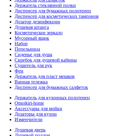
Держатель стеклянной полки
Диспенсер для бумажных полотенец
Диспенсер для косметических тампонов
Дозатор дезинфекции
Душевая штанга
Косметическое зеркало
Мусорный ящик
Набор
Пепельница
Сиденье для душа
Скребок для душевой кабины
Сушитель для рук
Фен
Держатель для пласт мешков
Ванная тележка
Диспенсер для бумажных салфеток
Держатель для кухонных полотенец
Omoikiri-home
Аксессуары для мойки
Дозаторы для кухни
Изменчители
Душевая дверь
Душевой поддон