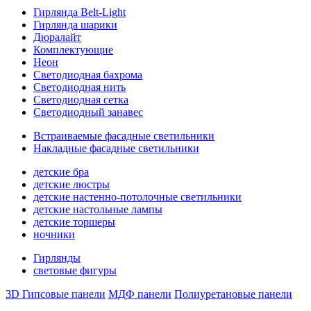
Гирлянда Belt-Light
Гирлянда шарики
Дюралайт
Комплектующие
Неон
Светодиодная бахрома
Светодиодная нить
Светодиодная сетка
Светодиодный занавес
Встраиваемые фасадные светильники
Накладные фасадные светильники
детские бра
детские люстры
детские настенно-потолочные светильники
детские настольные лампы
детские торшеры
ночники
Гирлянды
световые фигуры
3D Гипсовые панели
МДФ панели
Полиуретановые панели