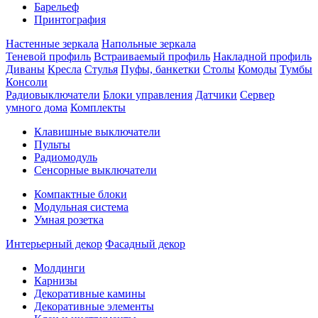
Барельеф
Принтография
Настенные зеркала
Напольные зеркала
Теневой профиль
Встраиваемый профиль
Накладной профиль
Диваны
Кресла
Стулья
Пуфы, банкетки
Столы
Комоды
Тумбы
Консоли
Радиовыключатели
Блоки управления
Датчики
Сервер
умного дома
Комплекты
Клавишные выключатели
Пульты
Радиомодуль
Сенсорные выключатели
Компактные блоки
Модульная система
Умная розетка
Интерьерный декор
Фасадный декор
Молдинги
Карнизы
Декоративные камины
Декоративные элементы