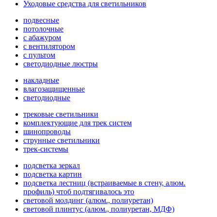
Уходовые средства для светильников
подвесные
потолочные
с абажуром
с вентилятором
с пультом
светодиодные люстры
накладные
влагозащищенные
светодиодные
трековые светильники
комплектующие для трек систем
шинопроводы
струнные светильники
трек-системы
подсветка зеркал
подсветка картин
подсветка лестниц (встраиваемые в стену, алюм.
профиль) чтоб подтягивалось это
световой молдинг (алюм., полиуретан)
световой плинтус (алюм., полиуретан, МДФ)