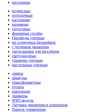
настенные
подвесные
потолочные
настенные
наземные
грунтовые
фонарные столбы
Гирлянды уличные
на солнечных батарейках
с датчиком движения
светильники для бассейнов
светодиодные
торшеры уличные
настольные уличные
лампы
абажуры
трансформаторы
пульты
крепления
диммеры
WIFI модуль
Датчики движения и освещения
Панель управления