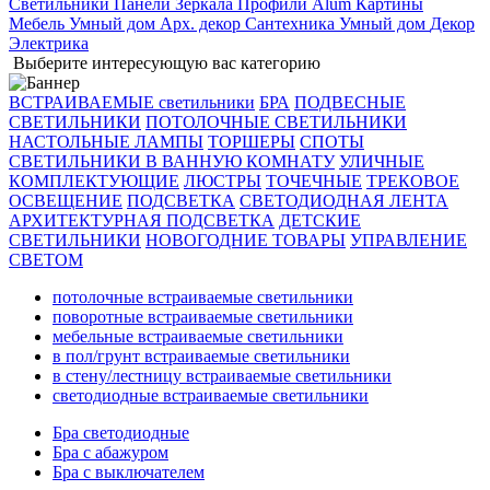
Светильники
Панели
Зеркала
Профили Alum
Картины
Мебель
Умный дом
Арх. декор
Сантехника
Умный дом
Декор
Электрика
Выберите интересующую вас категорию
ВСТРАИВАЕМЫЕ светильники
БРА
ПОДВЕСНЫЕ
СВЕТИЛЬНИКИ
ПОТОЛОЧНЫЕ СВЕТИЛЬНИКИ
НАСТОЛЬНЫЕ ЛАМПЫ
ТОРШЕРЫ
СПОТЫ
СВЕТИЛЬНИКИ В ВАННУЮ КОМНАТУ
УЛИЧНЫЕ
КОМПЛЕКТУЮЩИЕ
ЛЮСТРЫ
ТОЧЕЧНЫЕ
ТРЕКОВОЕ
ОСВЕЩЕНИЕ
ПОДСВЕТКА
СВЕТОДИОДНАЯ ЛЕНТА
АРХИТЕКТУРНАЯ ПОДСВЕТКА
ДЕТСКИЕ
СВЕТИЛЬНИКИ
НОВОГОДНИЕ ТОВАРЫ
УПРАВЛЕНИЕ
СВЕТОМ
потолочные встраиваемые светильники
поворотные встраиваемые светильники
мебельные встраиваемые светильники
в пол/грунт встраиваемые светильники
в стену/лестницу встраиваемые светильники
светодиодные встраиваемые светильники
Бра светодиодные
Бра с абажуром
Бра с выключателем