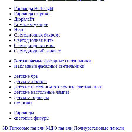
Гирлянда Belt-Light
Гирлянда шарики
Дюралайт
Комплектующие
Неон
Светодиодная бахрома
Светодиодная нить
Светодиодная сетка
Светодиодный занавес
Встраиваемые фасадные светильники
Накладные фасадные светильники
детские бра
детские люстры
детские настенно-потолочные светильники
детские настольные лампы
детские торшеры
ночники
Гирлянды
световые фигуры
3D Гипсовые панели
МДФ панели
Полиуретановые панели