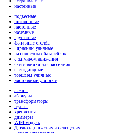
встраиваемые
настенные
подвесные
потолочные
настенные
наземные
грунтовые
фонарные столбы
Гирлянды уличные
на солнечных батарейках
с датчиком движения
светильники для бассейнов
светодиодные
торшеры уличные
настольные уличные
лампы
абажуры
трансформаторы
пульты
крепления
диммеры
WIFI модуль
Датчики движения и освещения