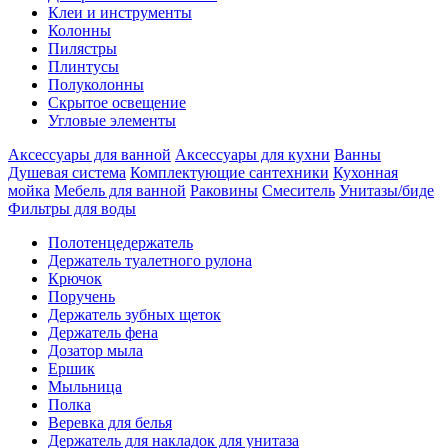
Клеи и инструменты
Колонны
Пилястры
Плинтусы
Полуколонны
Скрытое освещение
Угловые элементы
Аксессуары для ванной
Аксессуары для кухни
Ванны
Душевая система
Комплектующие сантехники
Кухонная
мойка
Мебель для ванной
Раковины
Смеситель
Унитазы/биде
Фильтры для воды
Полотенцедержатель
Держатель туалетного рулона
Крючок
Поручень
Держатель зубных щеток
Держатель фена
Дозатор мыла
Eршик
Мыльница
Полка
Веревка для белья
Держатель для накладок для унитаза