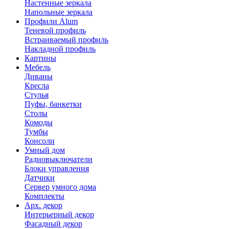
Настенные зеркала
Напольные зеркала
Профили Alum
Теневой профиль
Встраиваемый профиль
Накладной профиль
Картины
Мебель
Диваны
Кресла
Стулья
Пуфы, банкетки
Столы
Комоды
Тумбы
Консоли
Умный дом
Радиовыключатели
Блоки управления
Датчики
Сервер умного дома
Комплекты
Арх. декор
Интерьерный декор
Фасадный декор