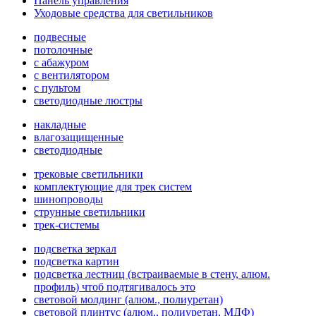
Панель управления
Уходовые средства для светильников
подвесные
потолочные
с абажуром
с вентилятором
с пультом
светодиодные люстры
накладные
влагозащищенные
светодиодные
трековые светильники
комплектующие для трек систем
шинопроводы
струнные светильники
трек-системы
подсветка зеркал
подсветка картин
подсветка лестниц (встраиваемые в стену, алюм.
профиль) чтоб подтягивалось это
световой молдинг (алюм., полиуретан)
световой плинтус (алюм., полиуретан, МДФ)