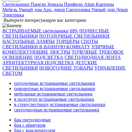
Светильники
Панели
Зеркала
Профили Alum
Картины
Мебель
Умный дом
Арх. декор
Сантехника
Умный дом
Декор
Электрика
Выберите интересующую вас категорию
ВСТРАИВАЕМЫЕ светильники
БРА
ПОДВЕСНЫЕ
СВЕТИЛЬНИКИ
ПОТОЛОЧНЫЕ СВЕТИЛЬНИКИ
НАСТОЛЬНЫЕ ЛАМПЫ
ТОРШЕРЫ
СПОТЫ
СВЕТИЛЬНИКИ В ВАННУЮ КОМНАТУ
УЛИЧНЫЕ
КОМПЛЕКТУЮЩИЕ
ЛЮСТРЫ
ТОЧЕЧНЫЕ
ТРЕКОВОЕ
ОСВЕЩЕНИЕ
ПОДСВЕТКА
СВЕТОДИОДНАЯ ЛЕНТА
АРХИТЕКТУРНАЯ ПОДСВЕТКА
ДЕТСКИЕ
СВЕТИЛЬНИКИ
НОВОГОДНИЕ ТОВАРЫ
УПРАВЛЕНИЕ
СВЕТОМ
потолочные встраиваемые светильники
поворотные встраиваемые светильники
мебельные встраиваемые светильники
в пол/грунт встраиваемые светильники
в стену/лестницу встраиваемые светильники
светодиодные встраиваемые светильники
Бра светодиодные
Бра с абажуром
Бра с выключателем