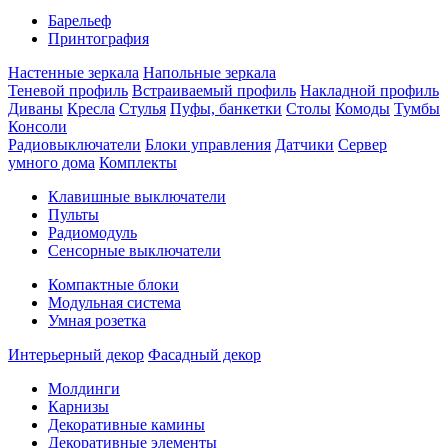
Барельеф
Принтография
Настенные зеркала
Напольные зеркала
Теневой профиль
Встраиваемый профиль
Накладной профиль
Диваны
Кресла
Стулья
Пуфы, банкетки
Столы
Комоды
Тумбы
Консоли
Радиовыключатели
Блоки управления
Датчики
Сервер
умного дома
Комплекты
Клавишные выключатели
Пульты
Радиомодуль
Сенсорные выключатели
Компактные блоки
Модульная система
Умная розетка
Интерьерный декор
Фасадный декор
Молдинги
Карнизы
Декоративные камины
Декоративные элементы