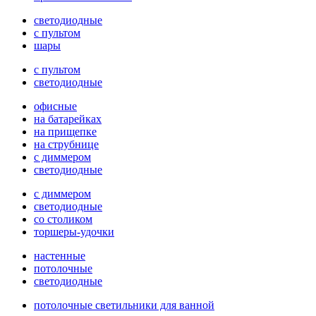
светодиодные
с пультом
шары
с пультом
светодиодные
офисные
на батарейках
на прищепке
на струбнице
с диммером
светодиодные
с диммером
светодиодные
со столиком
торшеры-удочки
настенные
потолочные
светодиодные
потолочные светильники для ванной