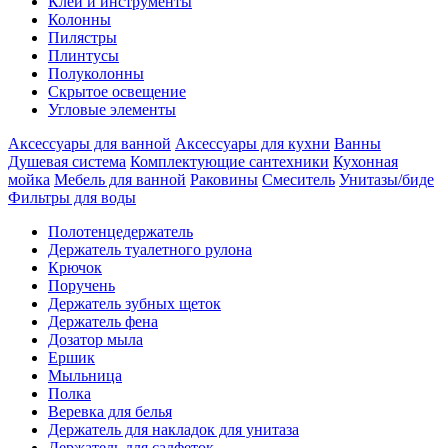
Клеи и инструменты
Колонны
Пилястры
Плинтусы
Полуколонны
Скрытое освещение
Угловые элементы
Аксессуары для ванной
Аксессуары для кухни
Ванны
Душевая система
Комплектующие сантехники
Кухонная
мойка
Мебель для ванной
Раковины
Смеситель
Унитазы/биде
Фильтры для воды
Полотенцедержатель
Держатель туалетного рулона
Крючок
Поручень
Держатель зубных щеток
Держатель фена
Дозатор мыла
Eршик
Мыльница
Полка
Веревка для белья
Держатель для накладок для унитаза
Держатель для салфеток