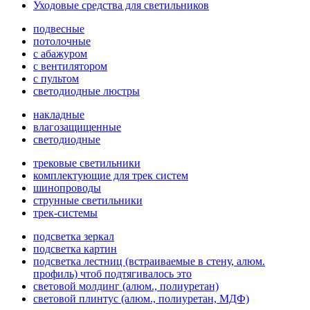
Уходовые средства для светильников
подвесные
потолочные
с абажуром
с вентилятором
с пультом
светодиодные люстры
накладные
влагозащищенные
светодиодные
трековые светильники
комплектующие для трек систем
шинопроводы
струнные светильники
трек-системы
подсветка зеркал
подсветка картин
подсветка лестниц (встраиваемые в стену, алюм.
профиль) чтоб подтягивалось это
световой молдинг (алюм., полиуретан)
световой плинтус (алюм., полиуретан, МДФ)