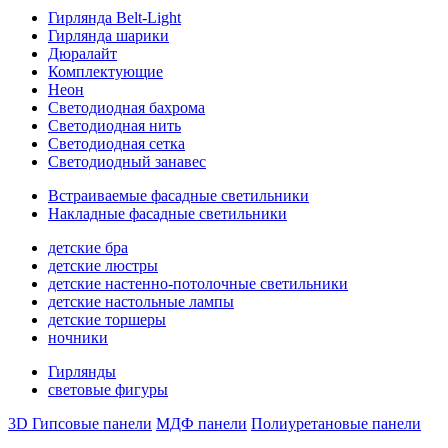
Гирлянда Belt-Light
Гирлянда шарики
Дюралайт
Комплектующие
Неон
Светодиодная бахрома
Светодиодная нить
Светодиодная сетка
Светодиодный занавес
Встраиваемые фасадные светильники
Накладные фасадные светильники
детские бра
детские люстры
детские настенно-потолочные светильники
детские настольные лампы
детские торшеры
ночники
Гирлянды
световые фигуры
3D Гипсовые панели
МДФ панели
Полиуретановые панели