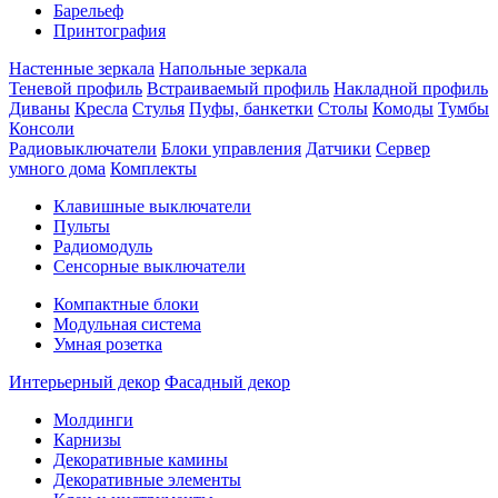
Барельеф
Принтография
Настенные зеркала
Напольные зеркала
Теневой профиль
Встраиваемый профиль
Накладной профиль
Диваны
Кресла
Стулья
Пуфы, банкетки
Столы
Комоды
Тумбы
Консоли
Радиовыключатели
Блоки управления
Датчики
Сервер
умного дома
Комплекты
Клавишные выключатели
Пульты
Радиомодуль
Сенсорные выключатели
Компактные блоки
Модульная система
Умная розетка
Интерьерный декор
Фасадный декор
Молдинги
Карнизы
Декоративные камины
Декоративные элементы