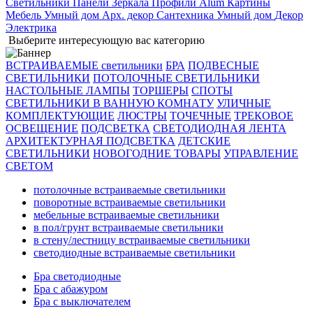
Светильники
Панели
Зеркала
Профили Alum
Картины
Мебель
Умный дом
Арх. декор
Сантехника
Умный дом
Декор
Электрика
Выберите интересующую вас категорию
ВСТРАИВАЕМЫЕ светильники
БРА
ПОДВЕСНЫЕ
СВЕТИЛЬНИКИ
ПОТОЛОЧНЫЕ СВЕТИЛЬНИКИ
НАСТОЛЬНЫЕ ЛАМПЫ
ТОРШЕРЫ
СПОТЫ
СВЕТИЛЬНИКИ В ВАННУЮ КОМНАТУ
УЛИЧНЫЕ
КОМПЛЕКТУЮЩИЕ
ЛЮСТРЫ
ТОЧЕЧНЫЕ
ТРЕКОВОЕ
ОСВЕЩЕНИЕ
ПОДСВЕТКА
СВЕТОДИОДНАЯ ЛЕНТА
АРХИТЕКТУРНАЯ ПОДСВЕТКА
ДЕТСКИЕ
СВЕТИЛЬНИКИ
НОВОГОДНИЕ ТОВАРЫ
УПРАВЛЕНИЕ
СВЕТОМ
потолочные встраиваемые светильники
поворотные встраиваемые светильники
мебельные встраиваемые светильники
в пол/грунт встраиваемые светильники
в стену/лестницу встраиваемые светильники
светодиодные встраиваемые светильники
Бра светодиодные
Бра с абажуром
Бра с выключателем