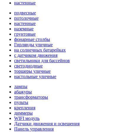
настенные
подвесные
потолочные
настенные
наземные
грунтовые
фонарные столбы
Гирлянды уличные
на солнечных батарейках
с датчиком движения
светильники для бассейнов
светодиодные
торшеры уличные
настольные уличные
лампы
абажуры
трансформаторы
пульты
крепления
диммеры
WIFI модуль
Датчики движения и освещения
Панель управления