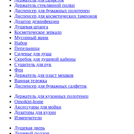
Держатель стеклянной полки
Диспенсер для бумажных полотенец
Диспенсер для косметических тампонов
Дозатор дезинфекции
Душевая штанга
Косметическое зеркало
Мусорный ящик
Набор
Пепельница
Сиденье для душа
Скребок для душевой кабины
Сушитель для рук
Фен
Держатель для пласт мешков
Ванная тележка
Диспенсер для бумажных салфеток
Держатель для кухонных полотенец
Omoikiri-home
Аксессуары для мойки
Дозаторы для кухни
Изменчители
Душевая дверь
Душевой поддон