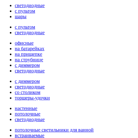
светодиодные
с пультом
шары
с пультом
светодиодные
офисные
на батарейках
на прищепке
на струбнице
с диммером
светодиодные
с диммером
светодиодные
со столиком
торшеры-удочки
настенные
потолочные
светодиодные
потолочные светильники для ванной
встраиваемые