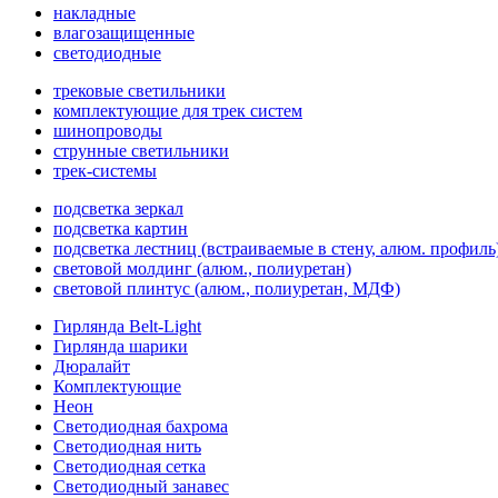
накладные
влагозащищенные
светодиодные
трековые светильники
комплектующие для трек систем
шинопроводы
струнные светильники
трек-системы
подсветка зеркал
подсветка картин
подсветка лестниц (встраиваемые в стену, алюм. профиль
световой молдинг (алюм., полиуретан)
световой плинтус (алюм., полиуретан, МДФ)
Гирлянда Belt-Light
Гирлянда шарики
Дюралайт
Комплектующие
Неон
Светодиодная бахрома
Светодиодная нить
Светодиодная сетка
Светодиодный занавес