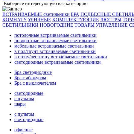
Выберите интересующую вас категорию
ВСТРАИВАЕМЫЕ светильники
БРА
ПОДВЕСНЫЕ СВЕТИЛ
КОМНАТУ
УЛИЧНЫЕ
КОМПЛЕКТУЮЩИЕ
ЛЮСТРЫ
ТОЧ
СВЕТИЛЬНИКИ
НОВОГОДНИЕ ТОВАРЫ
УПРАВЛЕНИЕ С
потолочные встраиваемые светильники
поворотные встраиваемые светильники
мебельные встраиваемые светильники
в пол/грунт встраиваемые светильники
в стену/лестницу встраиваемые светильники
светодиодные встраиваемые светильники
Бра светодиодные
Бра с абажуром
Бра с выключателем
светодиодные
с пультом
шары
с пультом
светодиодные
офисные