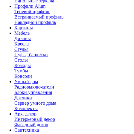
Напольные зеркала
Профили Alum
Теневой профиль
Встраиваемый профиль
Накладной профиль
Картины
Мебель
Диваны
Кресла
Стулья
Пуфы, банкетки
Столы
Комоды
Тумбы
Консоли
Умный дом
Радиовыключатели
Блоки управления
Датчики
Сервер умного дома
Комплекты
Арх. декор
Интерьерный декор
Фасадный декор
Сантехника