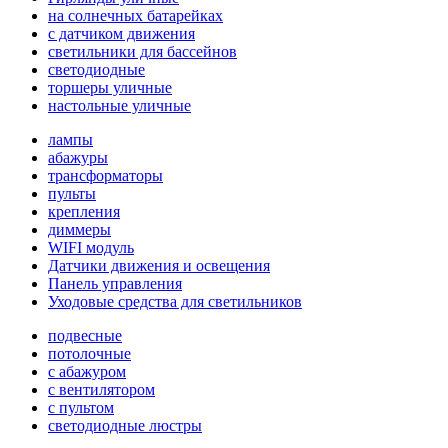
на солнечных батарейках
с датчиком движения
светильники для бассейнов
светодиодные
торшеры уличные
настольные уличные
лампы
абажуры
трансформаторы
пульты
крепления
диммеры
WIFI модуль
Датчики движения и освещения
Панель управления
Уходовые средства для светильников
подвесные
потолочные
с абажуром
с вентилятором
с пультом
светодиодные люстры