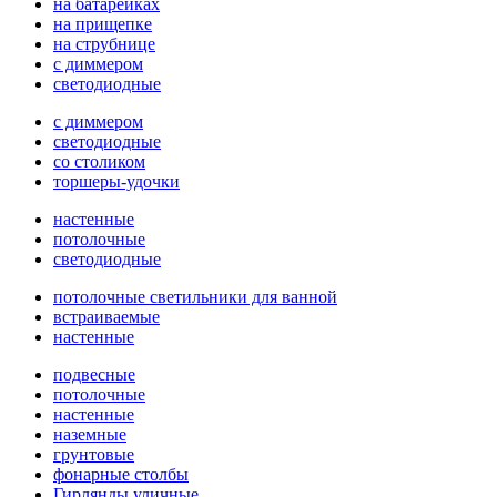
на батарейках
на прищепке
на струбнице
с диммером
светодиодные
с диммером
светодиодные
со столиком
торшеры-удочки
настенные
потолочные
светодиодные
потолочные светильники для ванной
встраиваемые
настенные
подвесные
потолочные
настенные
наземные
грунтовые
фонарные столбы
Гирлянды уличные