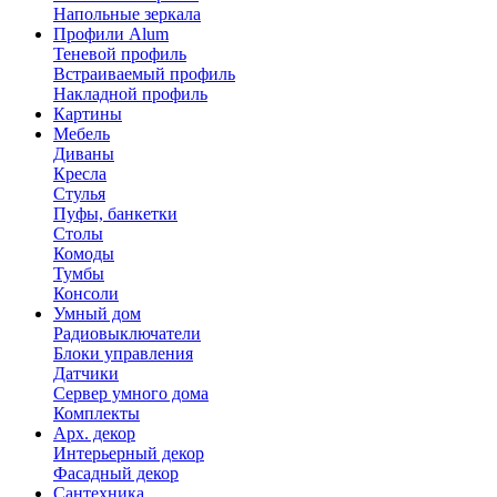
Напольные зеркала
Профили Alum
Теневой профиль
Встраиваемый профиль
Накладной профиль
Картины
Мебель
Диваны
Кресла
Стулья
Пуфы, банкетки
Столы
Комоды
Тумбы
Консоли
Умный дом
Радиовыключатели
Блоки управления
Датчики
Сервер умного дома
Комплекты
Арх. декор
Интерьерный декор
Фасадный декор
Сантехника