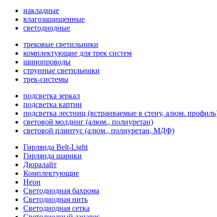
накладные
влагозащищенные
светодиодные
трековые светильники
комплектующие для трек систем
шинопроводы
струнные светильники
трек-системы
подсветка зеркал
подсветка картин
подсветка лестниц (встраиваемые в стену, алюм. профиль
световой молдинг (алюм., полиуретан)
световой плинтус (алюм., полиуретан, МДФ)
Гирлянда Belt-Light
Гирлянда шарики
Дюралайт
Комплектующие
Неон
Светодиодная бахрома
Светодиодная нить
Светодиодная сетка
Светодиодный занавес