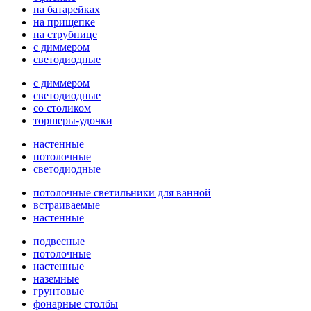
на батарейках
на прищепке
на струбнице
с диммером
светодиодные
с диммером
светодиодные
со столиком
торшеры-удочки
настенные
потолочные
светодиодные
потолочные светильники для ванной
встраиваемые
настенные
подвесные
потолочные
настенные
наземные
грунтовые
фонарные столбы