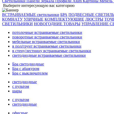
Светильники
Панели
Зеркала
Профили Alum
Картины
Мебель
Выберите интересующую вас категорию
ВСТРАИВАЕМЫЕ светильники
БРА
ПОДВЕСНЫЕ СВЕТИЛ
КОМНАТУ
УЛИЧНЫЕ
КОМПЛЕКТУЮЩИЕ
ЛЮСТРЫ
ТОЧ
СВЕТИЛЬНИКИ
НОВОГОДНИЕ ТОВАРЫ
УПРАВЛЕНИЕ С
потолочные встраиваемые светильники
поворотные встраиваемые светильники
мебельные встраиваемые светильники
в пол/грунт встраиваемые светильники
в стену/лестницу встраиваемые светильники
светодиодные встраиваемые светильники
Бра светодиодные
Бра с абажуром
Бра с выключателем
светодиодные
с пультом
шары
с пультом
светодиодные
офисные