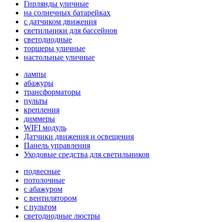
Гирлянды уличные
на солнечных батарейках
с датчиком движения
светильники для бассейнов
светодиодные
торшеры уличные
настольные уличные
лампы
абажуры
трансформаторы
пульты
крепления
диммеры
WIFI модуль
Датчики движения и освещения
Панель управления
Уходовые средства для светильников
подвесные
потолочные
с абажуром
с вентилятором
с пультом
светодиодные люстры