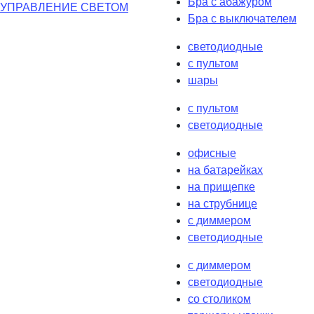
Бра с абажуром
УПРАВЛЕНИЕ СВЕТОМ
Бра с выключателем
светодиодные
с пультом
шары
с пультом
светодиодные
офисные
на батарейках
на прищепке
на струбнице
с диммером
светодиодные
с диммером
светодиодные
со столиком