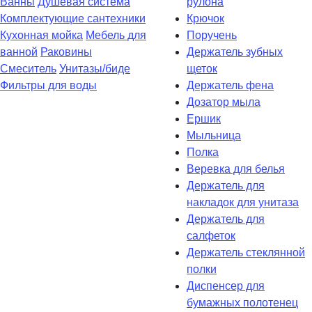
Ванны
Душевая система
рулона
Комплектующие сантехники
Крючок
Кухонная мойка
Мебель для
Поручень
ванной
Раковины
Держатель зубных
Смеситель
Унитазы/биде
щеток
Фильтры для воды
Держатель фена
Дозатор мыла
Eршик
Мыльница
Полка
Веревка для белья
Держатель для
накладок для унитаза
Держатель для
салфеток
Держатель стеклянной
полки
Диспенсер для
бумажных полотенец