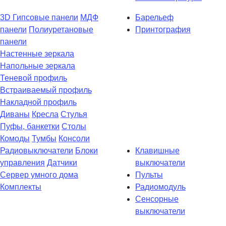
3D Гипсовые панели
МДФ
Барельеф
панели
Полиуретановые
Принтография
панели
Настенные зеркала
Напольные зеркала
Теневой профиль
Встраиваемый профиль
Накладной профиль
Диваны
Кресла
Стулья
Пуфы, банкетки
Столы
Комоды
Тумбы
Консоли
Радиовыключатели
Блоки
Клавишные
управления
Датчики
выключатели
Сервер умного дома
Пульты
Комплекты
Радиомодуль
Сенсорные
выключатели