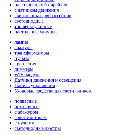
на солнечных батарейках
с датчиком движения
светильники для бассейнов
светодиодные
торшеры уличные
настольные уличные
лампы
абажуры
трансформаторы
пульты
крепления
диммеры
WIFI модуль
Датчики движения и освещения
Панель управления
Уходовые средства для светильников
подвесные
потолочные
с абажуром
с вентилятором
с пультом
светодиодные люстры