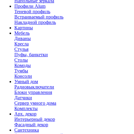
Напольные зеркала
Профили Alum
Теневой профиль
Встраиваемый профиль
Накладной профиль
Картины
Мебель
Диваны
Кресла
Стулья
Пуфы, банкетки
Столы
Комоды
Тумбы
Консоли
Умный дом
Радиовыключатели
Блоки управления
Датчики
Сервер умного дома
Комплекты
Арх. декор
Интерьерный декор
Фасадный декор
Сантехника