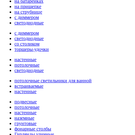
на батарейках
на прищепке
на струбнице
с диммером
светодиодные
с диммером
светодиодные
со столиком
торшеры-удочки
настенные
потолочные
светодиодные
потолочные светильники для ванной
встраиваемые
настенные
подвесные
потолочные
настенные
наземные
грунтовые
фонарные столбы
Гирлянды уличные