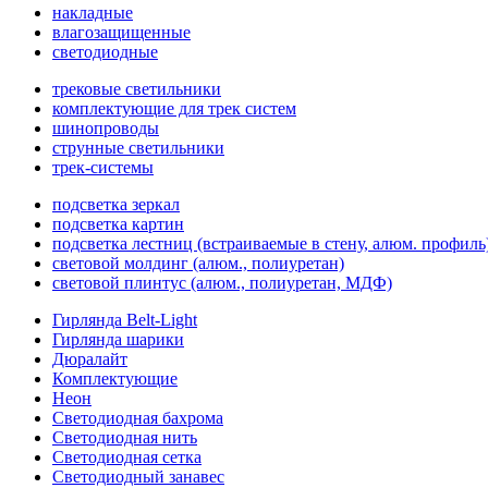
накладные
влагозащищенные
светодиодные
трековые светильники
комплектующие для трек систем
шинопроводы
струнные светильники
трек-системы
подсветка зеркал
подсветка картин
подсветка лестниц (встраиваемые в стену, алюм. профиль
световой молдинг (алюм., полиуретан)
световой плинтус (алюм., полиуретан, МДФ)
Гирлянда Belt-Light
Гирлянда шарики
Дюралайт
Комплектующие
Неон
Светодиодная бахрома
Светодиодная нить
Светодиодная сетка
Светодиодный занавес