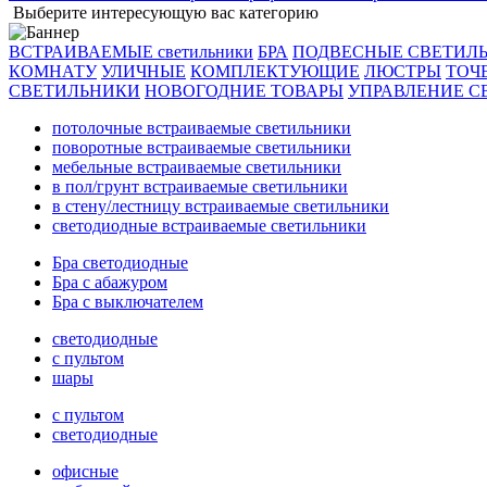
Выберите интересующую вас категорию
ВСТРАИВАЕМЫЕ светильники
БРА
ПОДВЕСНЫЕ СВЕТИЛ
КОМНАТУ
УЛИЧНЫЕ
КОМПЛЕКТУЮЩИЕ
ЛЮСТРЫ
ТОЧ
СВЕТИЛЬНИКИ
НОВОГОДНИЕ ТОВАРЫ
УПРАВЛЕНИЕ С
потолочные встраиваемые светильники
поворотные встраиваемые светильники
мебельные встраиваемые светильники
в пол/грунт встраиваемые светильники
в стену/лестницу встраиваемые светильники
светодиодные встраиваемые светильники
Бра светодиодные
Бра с абажуром
Бра с выключателем
светодиодные
с пультом
шары
с пультом
светодиодные
офисные